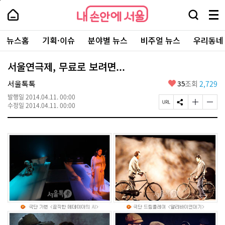
본
페
내
문
이
내
손
검
메
바
지
손
안
색
뉴
로
상
안
주
에
창
전
가
단
에
뉴스홈
기획·이슈
분야별 뉴스
비주얼 뉴스
우리동네
요
서
열
체
기
으
서
서
울
기
보
로
울
비
기
이
-
서울연극제, 무료로 보려면...
스
동
서
바
울
좋
서울톡톡
35
조회
2,729
로
시
아
가
대
발행일
2014.04.11. 00:00
요
기
페
S
글
글
표
수정일
2014.04.11. 00:00
이
N
자
자
소
지
S
크
크
통
U
공
기
기
포
R
유
크
작
털
L
하
게
게
복
기
변
변
사
경
경
하
하
기
기