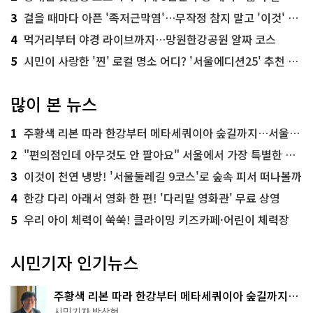
3
걸을 때마다 아픈 '족저근막염'…무작정 참지 말고 '이것' 해보세요!
4
먹거리부터 야경 라이브까지…망원한강공원 알짜 코스
5
시민이 사랑한 '찐' 로컬 명소 어디? '서울에디션25' 추천 코스
많이 본 뉴스
1
주황색 리본 따라 한강부터 메타세쿼이아 숲길까지…서울둘레길 15코스
2
"편의점인데 아무것도 안 팔아요" 서울에서 가장 특별한 편의점의 정체
3
이것이 천연 냉방! '서울둘레길 9코스'로 숲속 피서 떠나볼까
4
한강 다리 아래서 영화 한 편! '다리밑 영화관' 무료 상영
5
우리 아이 체력이 쑥쑥! 클라이밍 키즈카페·어린이 체력장
시민기자 인기뉴스
주황색 리본 따라 한강부터 메타세쿼이아 숲길까지…
서울둘레길 15코스
시민기자 박상현