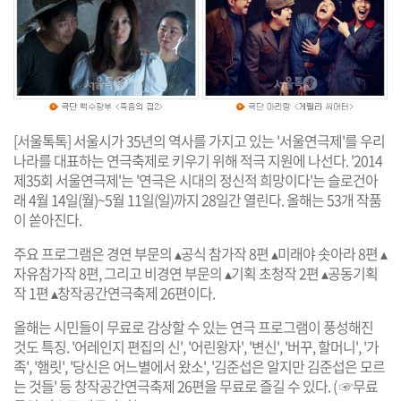
[서울톡톡] 서울시가 35년의 역사를 가지고 있는 '서울연극제'를 우리
나라를 대표하는 연극축제로 키우기 위해 적극 지원에 나선다. '2014
제35회 서울연극제'는 '연극은 시대의 정신적 희망이다'는 슬로건아
래 4월 14일(월)~5월 11일(일)까지 28일간 열린다. 올해는 53개 작품
이 쏟아진다.
주요 프로그램은 경연 부문의 ▴공식 참가작 8편 ▴미래야 솟아라 8편 ▴
자유참가작 8편, 그리고 비경연 부문의 ▴기획 초청작 2편 ▴공동기획
작 1편 ▴창작공간연극축제 26편이다.
올해는 시민들이 무료로 감상할 수 있는 연극 프로그램이 풍성해진
것도 특징. '어레인지 편집의 신', '어린왕자', '변신', '버꾸, 할머니', '가
족', '햄릿', '당신은 어느별에서 왔소', '김준섭은 알지만 김준섭은 모르
는 것들' 등 창작공간연극축제 26편을 무료로 즐길 수 있다. (
☞무료