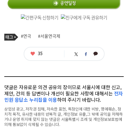
기
태
#연극
#서울연극제
사
그
관
련
태
좋
35
카
트
페
그
아
카
위
이
요
오
터
스
톡
북
댓글은 자유로운 의견 공유의 장이므로 서울시에 대한 신고,
제안, 건의 등 답변이나 개선이 필요한 사항에 대해서는
전자
민원 응답소 누리집을 이용
하여 주시기 바랍니다.
상업성 광고, 저작권 침해, 저속한 표현, 특정인에 대한 비방, 명예훼손, 정
치적 목적, 유사한 내용의 반복적 글, 개인정보 유출,그 밖에 공익을 저해하
거나 운영 취지에 맞지 않는 댓글은 서울특별시 조례 및 개인정보보호법에
의해 통보없이 삭제될 수 있습니다.