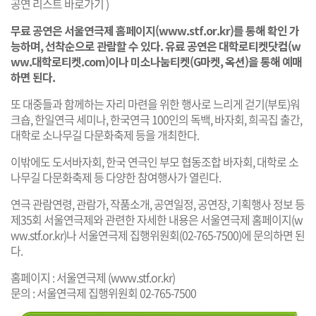
공연 리스트 바로가기
)
무료 공연은 서울연극제 홈페이지(
www.stf.or.kr
)를 통해 확인 가
능하며, 선착순으로 관람할 수 있다. 유료 공연은 대학로티켓닷컴(
w
ww.대학로티켓.com
)이나 미소나눔티켓(G마켓, 옥션)을 통해 예매
하면 된다.
또 대중들과 함께하는 자리 마련을 위한 행사로 느리게 걷기(부토)워
크숍, 한일연극 세미나, 한국연극 100인의 독백, 바자회, 희곡집 출간,
대학로 소나무길 다문화축제 등을 개최한다.
이밖에도 도서바자회, 한국 연극인 부모 협동조합 바자회, 대학로 소
나무길 다문화축제 등 다양한 참여행사가 열린다.
연극 관람연령, 관람가, 작품소개, 공연일정, 공연장, 기획행사 정보 등
제35회 서울연극제와 관련한 자세한 내용은 서울연극제 홈페이지(
w
ww.stf.or.kr
)나 서울연극제 집행위원회(02-765-7500)에 문의하면 된
다.
홈페이지 : 서울연극제 (
www.stf.or.kr
)
문의 : 서울연극제 집행위원회 02-765-7500