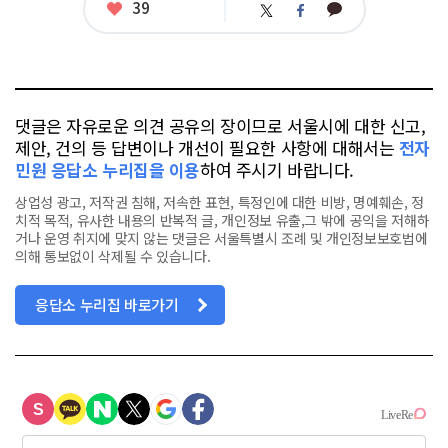
태
좋
39
카
트
페
그
아
카
위
이
요
오
터
스
톡
북
댓글은 자유로운 의견 공유의 장이므로 서울시에 대한 신고,
제안, 건의 등 답변이나 개선이 필요한 사항에 대해서는
전자
민원 응답소 누리집을 이용
하여 주시기 바랍니다.
상업성 광고, 저작권 침해, 저속한 표현, 특정인에 대한 비방, 명예훼손, 정
치적 목적, 유사한 내용의 반복적 글, 개인정보 유출,그 밖에 공익을 저해하
거나 운영 취지에 맞지 않는 댓글은 서울특별시 조례 및 개인정보보호법에
의해 통보없이 삭제될 수 있습니다.
응답소 누리집 바로가기