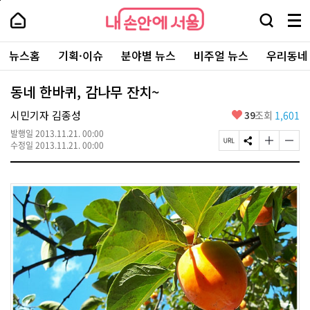
본
페
내
문
이
내
손
검
메
바
지
손
안
색
뉴
로
상
안
주
에
창
전
가
단
에
뉴스홈
기획·이슈
분야별 뉴스
비주얼 뉴스
우리동네
요
서
열
체
기
으
서
서
울
기
보
로
울
비
기
이
-
동네 한바퀴, 감나무 잔치~
스
동
서
바
울
좋
시민기자 김종성
39
조회
1,601
로
시
아
가
대
발행일
2013.11.21. 00:00
요
기
페
S
글
글
표
수정일
2013.11.21. 00:00
이
N
자
자
소
지
S
크
크
통
U
공
기
기
포
R
유
크
작
털
L
하
게
게
복
기
변
변
사
경
경
하
하
기
기