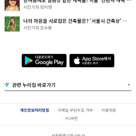
한여름에도 얼음장 같은 계곡물! 서울 '진관사 계곡'이
천국이네~
시민기자 양지영
나의 마음을 사로잡은 건축물은? '서울시 건축상' 수
상작 공개!
시민기자 조수봉
다
A
운
p
로
p
드
S
하
t
기
o
관련 누리집 바로가기
G
r
o
e
o
에
g
서
l
다
개인정보처리방침
이메일 무단수집 거부
이용약관
e
운
P
로
PC버전
l
드
a
하
y
기
서울특별시청 04524