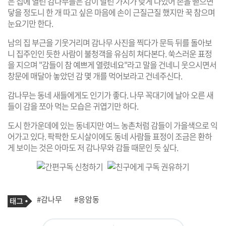
은 집에 열린 감나무들은 감이 달린 가지가 낮게 나있어 손을 뻗으면
닿을 정도니 한 개 따고 싶은 마음에 손이 근질근질 했지만 꾹 참으며
눈요기만 한다.
남의 집 부근을 기웃거리며 감나무 사진을 찍다가 문득 뒤를 돌아보
니 집주인인 듯한 사람이 불청객을 유심히 쳐다본다. 쑥스러운 표정
을 지으며 "감들이 참 예쁘게 열렸네요"라고 말을 건네니 웃으시면서
창문에 매달아 놓았던 감 몇 개를 먹어보라고 건네주신다.
감나무는 동네 새들에게도 인기가 좋다. 나무 꼭대기에 날아 오른 새
들이 감을 쪼아 먹는 모습은 귀엽기만 하다.
도시 한가운데에 있는 동네지만 여느 농촌처럼 감들이 가을색으로 익
어가고 있다. 팍팍한 도시살이에도 동네 사람들 표정이 조금은 환하
게 보이는 것은 아마도 저 감나무와 감들 때문인 듯 싶다.
기
태
#감나무
#응암동
사
그
관
련