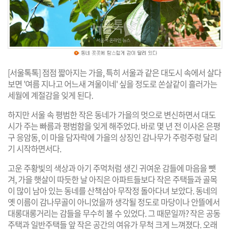
[서울톡톡] 점점 짧아지는 가을, 특히 서울과 같은 대도시 속에서 살다
보면 '여름 지나고 어느새 겨울이네' 싶을 정도로 쏜살같이 흘러가는
세월에 계절감을 잊게 된다.
하지만 서울 속 평범한 작은 동네가 가을의 멋으로 변신하면서 대도
시가 주는 빠름과 평범함을 잊게 해주었다. 바로 몇 년 전 이사온 은평
구 응암동, 이 마을 담자락에 가을의 상징인 감나무가 주렁주렁 달리
기 시작하면서다.
고운 주황빛의 색상과 아기 주먹처럼 생긴 귀여운 감들에 마음을 뺏
겨, 가을 햇살이 따듯한 날 아직은 아파트들보다 작은 주택들과 골목
이 많이 남아 있는 동네를 산책삼아 무작정 돌아다녀 보았다. 동네의
옛 이름이 감나무골이 아니었을까 생각될 정도로 마당이나 안뜰에서
대롱대롱거리는 감들을 무수히 볼 수 있었다. 그 때문일까? 작은 공동
주택과 일반주택들 앞 작은 공간의 여유가 무척 크게 느껴졌다. 오래