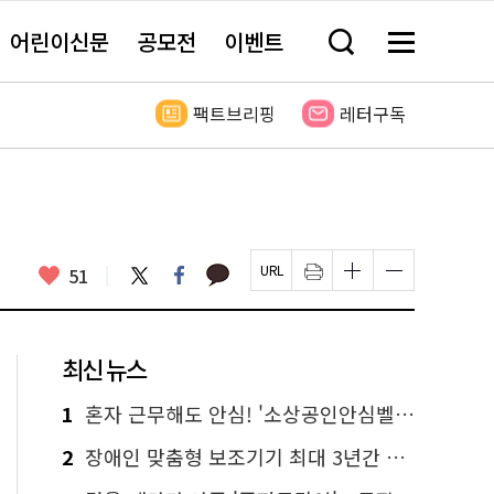
어린이신문
공모전
이벤트
검
메
색
뉴
창
전
열
체
팩트브리핑
레터구독
기
보
기
카
좋
트
페
51
페
인
글
글
카
위
이
아
이
쇄
자
자
오
터
스
요
지
하
크
크
톡
북
U
기
기
기
R
새
크
작
L
창
게
게
최신 뉴스
복
열
변
변
사
림
경
경
하
하
1
혼자 근무해도 안심! '소상공인안심벨' 신청하세요
기
기
2
장애인 맞춤형 보조기기 최대 3년간 무상 대여…삶의 질 높인다