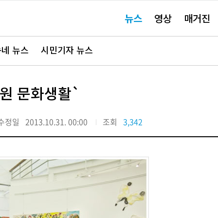
주
뉴스
영상
매거진
요
서
비
스
바
네 뉴스
시민기자 뉴스
로
가
기"
0원 문화생활`
수정일
2013.10.31. 00:00
조회
3,342