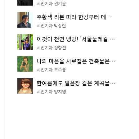
시민기자 권기윤
주황색 리본 따라 한강부터 메타세쿼이아 숲길까지…서울둘레길 15코스
시민기자 박상현
이것이 천연 냉방! '서울둘레길 9코스'로 숲속 피서 떠나볼까
시민기자 정향선
나의 마음을 사로잡은 건축물은? '서울시 건축상' 수상작 공개!
시민기자 조수봉
한여름에도 얼음장 같은 계곡물! 서울 '진관사 계곡'이 천국이네~
시민기자 양지영