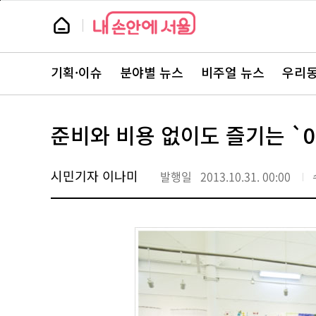
본
페
문
이
뉴
바
지
스
로
상
룸
가
단
뉴
기
으
스
로
기획·이슈
분야별 뉴스
비주얼 뉴스
우리동
주
이
요
동
서
비
스
준비와 비용 없이도 즐기는 `
바
로
가
기
시민기자 이나미
발행일
2013.10.31. 00:00