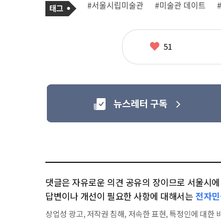
태
#서울시립미술관
#미술관 데이트
사
그
관
련
태
그
좋
51
아
요
댓글은 자유로운 의견 공유의 장이므로 서울시에 대
답변이나 개선이 필요한 사항에 대해서는
전자민
상업성 광고, 저작권 침해, 저속한 표현, 특정인에 대한 비