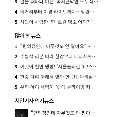
3
걸을 때마다 아픈 '족저근막염'…무작정 참지 말고 '이것' 해보세요!
4
먹거리부터 야경 라이브까지…망원한강공원 알짜 코스
5
시민이 사랑한 '찐' 로컬 명소 어디? '서울에디션25' 추천 코스
많이 본 뉴스
1
"편의점인데 아무것도 안 팔아요" 서울에서 가장 특별한 편의점의 정체
2
주황색 리본 따라 한강부터 메타세쿼이아 숲길까지…서울둘레길 15코스
3
이것이 천연 냉방! '서울둘레길 9코스'로 숲속 피서 떠나볼까
4
한강 다리 아래서 영화 한 편! '다리밑 영화관' 무료 상영
5
우리 아이 체력이 쑥쑥! 클라이밍 키즈카페·어린이 체력장
시민기자 인기뉴스
"편의점인데 아무것도 안 팔아요" 서울에서 가장 특별한 편의점의 정체