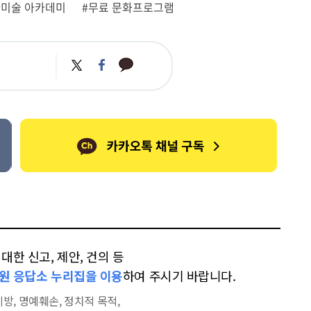
#미술 아카데미
#무료 문화프로그램
카
트
페
카
위
이
오
터
스
톡
북
한 신고, 제안, 건의 등
원 응답소 누리집을 이용
하여 주시기 바랍니다.
방, 명예훼손, 정치적 목적,