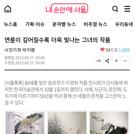
본
페
내
문
이
내
손
검
메
바
지
손
안
색
뉴
로
상
안
주
에
창
전
가
단
에
뉴스홈
기획·이슈
분야별 뉴스
비주얼 뉴스
우리동네
요
서
열
체
기
으
서
서
울
기
보
로
울
비
기
이
-
연륜이 깊어질수록 더욱 빛나는 그녀의 작품
스
동
서
바
울
좋
시민기자 박미령
33
조회
1,809
로
시
아
가
대
발행일
2013.09.27. 00:00
요
기
페
S
글
글
표
수정일
2013.09.27. 00:00
이
N
자
자
소
지
S
크
크
통
U
공
기
기
포
[서울톡톡] 80세를 맞은 원로작가 이경희 작품 전시회가 인사동에 위
R
유
크
작
털
L
하
게
게
치한 한국미술관에서 10월 1일까지 열린다. 서예, 사군자, 문인화, 도
복
기
변
변
자기에 이르기까지 50년을 먹과 함께 산 세월의 흔적을 고스란히 느
사
경
경
낄 수 있다.
하
하
기
기