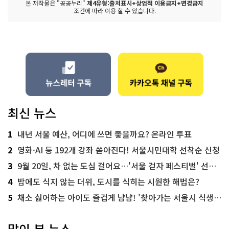
본 저작물은 "공공누리"
제4유형:출처표시+상업적 이용금지+변경금지
조건에 따라 이용 할 수 있습니다.
최신 뉴스
1
내년 서울 예산, 어디에 쓰면 좋을까요? 온라인 투표
2
영화·AI 등 192개 강좌 쏟아진다! 서울시민대학 선착순 신청
3
9월 20일, 차 없는 도심 걸어요…'서울 걷자 페스티벌' 선착순 5천명
4
밤에도 식지 않는 더위, 도시를 식히는 시원한 해법은?
5
채소 싫어하는 아이도 즐겁게 냠냠! '찾아가는 서울시 식생활 교육' 현장
많이 본 뉴스