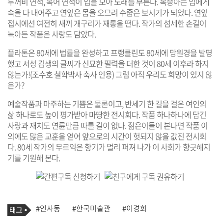
두꺼비 연적, 복어 연적이 입을 모아 노래를 부른다. 복숭아는 임에게
속을 다 내어주고 연잎은 몸을 오므려 수줍은 보시기가 되었다. 연잎
접시에선 여전히 새끼 개구리가 재롱을 떤다. 작가의 섬세한 손길이
녹아든 작품은 사랑도 담았다.
플라톤은 80세에 법률을 완성하고 프랭클린도 80세에 망원경을 발명
했고 서성 김생의 글씨가 신묘한 필력을 더한 것이 80세 이후라 하지
않는가!(조수호 철학박사 축사 인용) 그럼 아직 우리도 희망이 있지 않
은가?
예술작품과 마주하는 기쁨은 물론이고, 반세기 한 길을 걸은 여인의
삶 하나로도 높이 평가받아 마땅한 전시회다. 작품 하나하나에 담긴
사랑과 재치도 연륜만큼 따를 길이 없다. 젊은이들이 본다면 작품 이
외에도 많은 교훈을 얻어 앞으로의 시간이 헛되지 않을 값진 전시회
다. 80세 작가의 무르익은 향기가 멀리 퍼져 나가 이 사회가 향긋해지
기를 기원해 본다.
기
태
#인사동
#한국미술관
#이경희
사
그
관