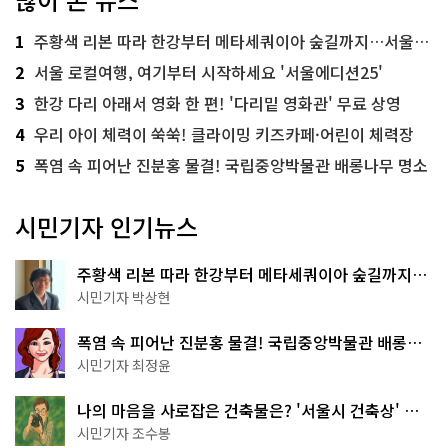
1
주황색 리본 따라 한강부터 메타세쿼이아 숲길까지…서울둘레길 15코스
2
서울 로컬여행, 여기부터 시작하세요 '서울에디션25'
3
한강 다리 아래서 영화 한 편! '다리밑 영화관' 무료 상영
4
우리 아이 체력이 쑥쑥! 클라이밍 키즈카페·어린이 체력장
5
폭염 속 피어난 진분홍 물결! 국립중앙박물관 배롱나무 명소
시민기자 인기뉴스
주황색 리본 따라 한강부터 메타세쿼이아 숲길까지…
서울둘레길 15코스
시민기자 박상현
폭염 속 피어난 진분홍 물결! 국립중앙박물관 배롱나
무 명소
시민기자 최정윤
나의 마음을 사로잡은 건축물은? '서울시 건축상' 수
상작 공개!
시민기자 조수봉