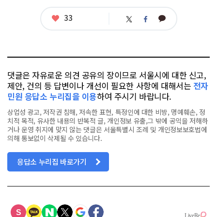
련
태
좋
33
카
트
페
그
아
카
위
이
요
오
터
스
톡
북
댓글은 자유로운 의견 공유의 장이므로 서울시에 대한 신고,
제안, 건의 등 답변이나 개선이 필요한 사항에 대해서는
전자
민원 응답소 누리집을 이용
하여 주시기 바랍니다.
상업성 광고, 저작권 침해, 저속한 표현, 특정인에 대한 비방, 명예훼손, 정
치적 목적, 유사한 내용의 반복적 글, 개인정보 유출,그 밖에 공익을 저해하
거나 운영 취지에 맞지 않는 댓글은 서울특별시 조례 및 개인정보보호법에
의해 통보없이 삭제될 수 있습니다.
응답소 누리집 바로가기