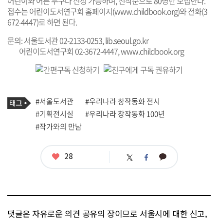
어린이와 어른 누구나 신청 가능하며, 선착순으로 80명만 모집한다.
접수는 어린이도서연구회 홈페이지(
www.childbook.org
)와 전화(3
672-4447)로 하면 된다.
문의: 서울도서관 02-2133-0253,
lib.seoul.go.kr
어린이도서연구회 02-3672-4447,
www.childbook.org
기
태
#서울도서관
#우리나라 창작동화 전시
사
그
관
#기획전시실
#우리나라 창작동화 100년
련
#작가와의 만남
태
그
좋
28
카
트
페
아
카
위
이
요
오
터
스
톡
북
댓글은 자유로운 의견 공유의 장이므로 서울시에 대한 신고,