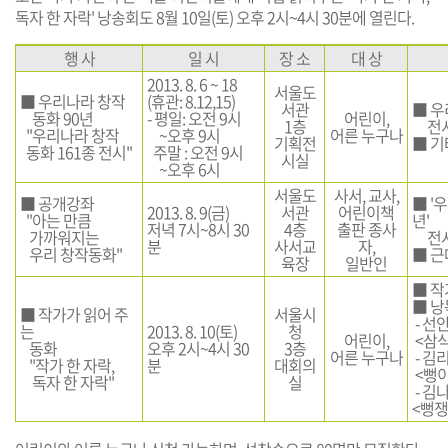
독자 한 자락' 낭송회도 8월 10일(토) 오후 2시~4시 30분에 열린다.
행 사
일 시
장 소
대 상
2013. 8. 6 ~ 18
서울도
■ 우리나라 창작
(휴관: 8.12,15)
서관
■ 우
동화 90년
- 평일: 오전 9시
어린이,
1층
전
"우리나라 창작
~오후 9시
어른 누구나
기획전
■ 기
동화 161종 전시"
주말 : 오전 9시
시실
~오후 6시
서울도
사서, 교사,
■ 공개강좌
■ '
2013. 8. 9(금)
서관
어린이책
"아는 만큼
년'
저녁 7시~8시 30
4층
출판 종사
가까워지는
전시
분
사서교
자,
우리 창작동화"
■ 근
육장
일반인
■ 작
■ 낭
■ 작가가 읽어 주
서울시
- 선안
는
2013. 8. 10(토)
청
어린이,
<삼식
동화
오후 2시~4시 30
3층
어른 누구나
- 김리
"작가 한 자락,
분
대회의
<뻥이
독자 한 자락"
실
- 김나
<뻥쟁