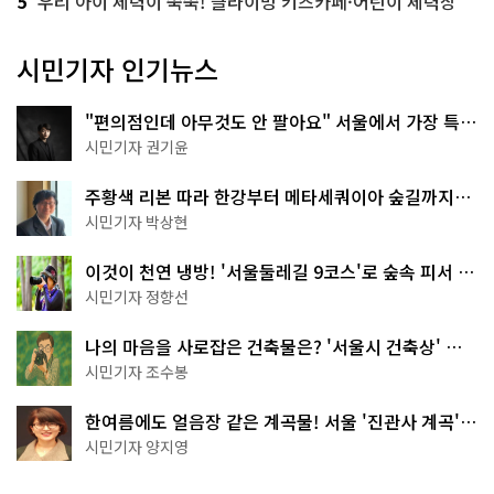
5
우리 아이 체력이 쑥쑥! 클라이밍 키즈카페·어린이 체력장
시민기자 인기뉴스
"편의점인데 아무것도 안 팔아요" 서울에서 가장 특별
한 편의점의 정체
시민기자 권기윤
주황색 리본 따라 한강부터 메타세쿼이아 숲길까지…
서울둘레길 15코스
시민기자 박상현
이것이 천연 냉방! '서울둘레길 9코스'로 숲속 피서 떠
나볼까
시민기자 정향선
나의 마음을 사로잡은 건축물은? '서울시 건축상' 수
상작 공개!
시민기자 조수봉
한여름에도 얼음장 같은 계곡물! 서울 '진관사 계곡'이
천국이네~
시민기자 양지영