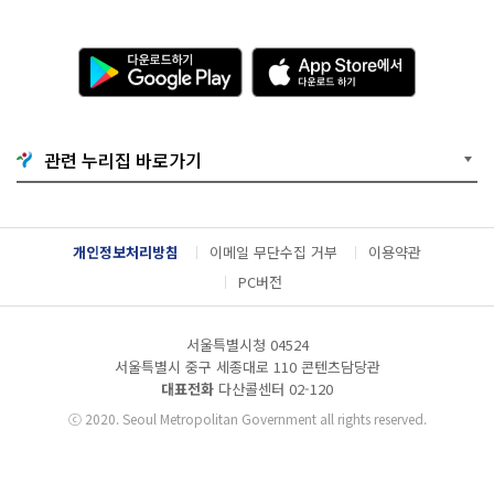
다
A
운
p
로
p
드
S
하
t
기
o
관련 누리집 바로가기
G
r
o
e
o
에
g
서
l
다
개인정보처리방침
이메일 무단수집 거부
이용약관
e
운
P
로
PC버전
l
드
a
하
y
기
서울특별시청 04524
서울특별시 중구 세종대로 110 콘텐츠담당관
대표전화
다산콜센터
02-120
ⓒ
2020. Seoul Metropolitan Government all rights reserved.