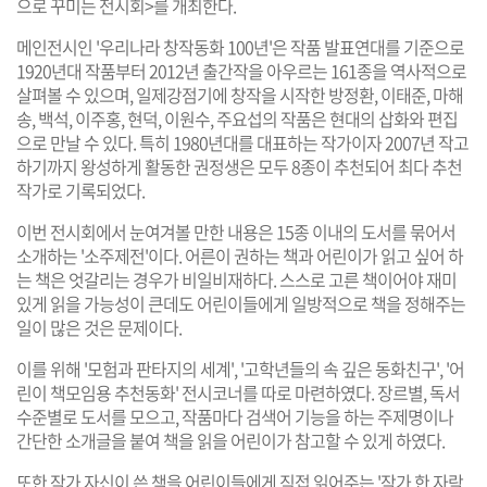
으로 꾸미는 전시회>를 개최한다.
메인전시인 '우리나라 창작동화 100년'은 작품 발표연대를 기준으로
1920년대 작품부터 2012년 출간작을 아우르는 161종을 역사적으로
살펴볼 수 있으며, 일제강점기에 창작을 시작한 방정환, 이태준, 마해
송, 백석, 이주홍, 현덕, 이원수, 주요섭의 작품은 현대의 삽화와 편집
으로 만날 수 있다. 특히 1980년대를 대표하는 작가이자 2007년 작고
하기까지 왕성하게 활동한 권정생은 모두 8종이 추천되어 최다 추천
작가로 기록되었다.
이번 전시회에서 눈여겨볼 만한 내용은 15종 이내의 도서를 묶어서
소개하는 '소주제전'이다. 어른이 권하는 책과 어린이가 읽고 싶어 하
는 책은 엇갈리는 경우가 비일비재하다. 스스로 고른 책이어야 재미
있게 읽을 가능성이 큰데도 어린이들에게 일방적으로 책을 정해주는
일이 많은 것은 문제이다.
이를 위해 '모험과 판타지의 세계', '고학년들의 속 깊은 동화친구', '어
린이 책모임용 추천동화' 전시코너를 따로 마련하였다. 장르별, 독서
수준별로 도서를 모으고, 작품마다 검색어 기능을 하는 주제명이나
간단한 소개글을 붙여 책을 읽을 어린이가 참고할 수 있게 하였다.
또한 작가 자신이 쓴 책을 어린이들에게 직접 읽어주는 '작가 한 자락,