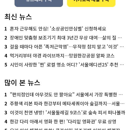
최신 뉴스
1
혼자 근무해도 안심! '소상공인안심벨' 신청하세요
2
장애인 맞춤형 보조기기 최대 3년간 무상 대여…삶의 질 높인다
3
걸을 때마다 아픈 '족저근막염'…무작정 참지 말고 '이것' 해보세요!
4
먹거리부터 야경 라이브까지…망원한강공원 알짜 코스
5
시민이 사랑한 '찐' 로컬 명소 어디? '서울에디션25' 추천 코스
많이 본 뉴스
1
"편의점인데 아무것도 안 팔아요" 서울에서 가장 특별한 편의점의 정체
2
주황색 리본 따라 한강부터 메타세쿼이아 숲길까지…서울둘레길 15코스
3
이것이 천연 냉방! '서울둘레길 9코스'로 숲속 피서 떠나볼까
4
한강 다리 아래서 영화 한 편! '다리밑 영화관' 무료 상영