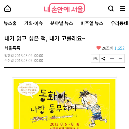
본
페
내
문
이
내
손
검
메
바
지
손
안
색
뉴
로
상
안
주
에
창
전
가
단
에
뉴스홈
기획·이슈
분야별 뉴스
비주얼 뉴스
우리동네
요
서
열
체
기
으
서
서
울
기
보
로
울
비
기
이
-
내가 읽고 싶은 책, 내가 고를래요~
스
동
서
바
울
좋
서울톡톡
28
조회
1,652
로
시
아
가
대
발행일
2013.08.09. 00:00
요
기
페
S
글
글
표
수정일
2013.08.09. 00:00
이
N
자
자
소
지
S
크
크
통
U
공
기
기
포
R
유
크
작
털
L
하
게
게
복
기
변
변
사
경
경
하
하
기
기