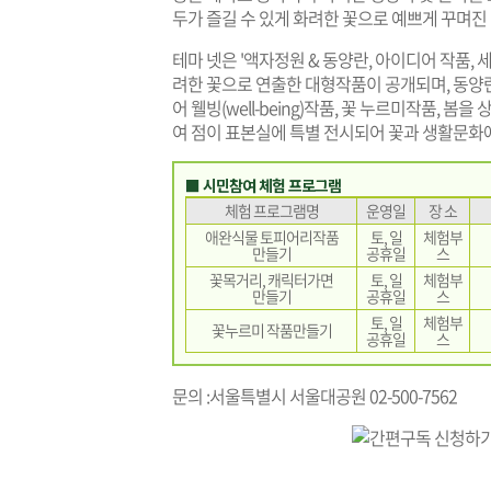
두가 즐길 수 있게 화려한 꽃으로 예쁘게 꾸며진
테마 넷은 '액자정원 & 동양란, 아이디어 작품,
려한 꽃으로 연출한 대형작품이 공개되며, 동양
어 웰빙(well-being)작품, 꽃 누르미작품, 봄
여 점이 표본실에 특별 전시되어 꽃과 생활문화에
■ 시민참여 체험 프로그램
체험 프로그램명
운영일
장 소
애완식물 토피어리작품
토, 일
체험부
만들기
공휴일
스
꽃목거리, 캐릭터가면
토, 일
체험부
만들기
공휴일
스
토, 일
체험부
꽃누르미 작품만들기
공휴일
스
문의 :서울특별시 서울대공원 02-500-7562
기