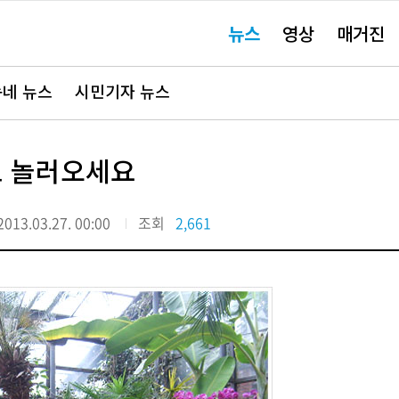
주
뉴스
영상
매거진
요
서
비
스
바
네 뉴스
시민기자 뉴스
로
가
기"
로 놀러오세요
2013.03.27. 00:00
조회
2,661