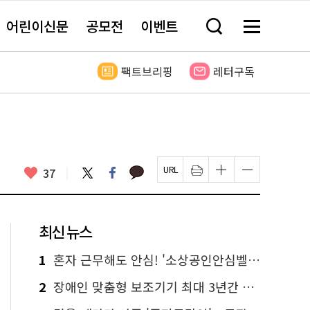
어린이신문
공모전
이벤트
검
메
색
뉴
창
전
열
체
팩트브리핑
레터구독
기
보
기
카
좋
트
페
37
페
인
글
글
카
위
이
아
이
쇄
자
자
오
터
스
요
지
하
크
크
톡
북
U
기
기
기
R
새
크
작
L
창
게
게
최신 뉴스
복
열
변
변
사
림
경
경
하
하
1
혼자 근무해도 안심! '소상공인안심벨' 신청하세요
기
기
2
장애인 맞춤형 보조기기 최대 3년간 무상 대여…삶의 질 높인다