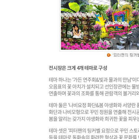
전시장은 크게 4개 테마로 구성
테마 하나는 '가든 연주회&빛과 물과의 만남'이다
오음표의 꽃 아치가 설치되고 선인장관에는 물
연출하며 꽃과의 조화를 통해 관람객의 볼거리와
테마 둘은 '나비요정 화단&봄 야생화와 서양란 
화단과 나비모형으로 꾸민 정원을 연출해 전시
봄을 알리는 갖가지 야생화와 희귀한 꽃을 피우
테마 셋은 '피터팬의 팅커벨 요정으로 꾸민 스
등을 테마로 동화속의 화려한 형상과 꽃 문화를