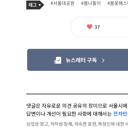
태
#서울대공원
#봄나들이
#봄꽃페스
사
그
관
련
태
그
좋
37
아
요
댓글은 자유로운 의견 공유의 장이므로 서울시에 대
답변이나 개선이 필요한 사항에 대해서는
전자민
상업성 광고, 저작권 침해, 저속한 표현, 특정인에 대한 비