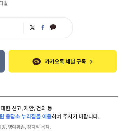
티벌
카
트
페
카
위
이
오
터
스
톡
북
한 신고, 제안, 건의 등
원 응답소 누리집을 이용
하여 주시기 바랍니다.
방, 명예훼손, 정치적 목적,