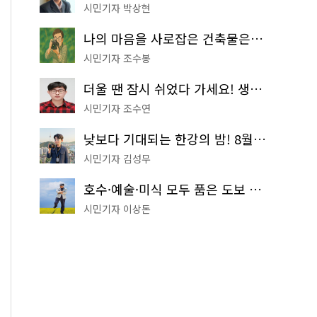
시민기자 박상현
나의 마음을 사로잡은 건축물은? '서울시 건축상' 수상작 공개!
시민기자 조수봉
더울 땐 잠시 쉬었다 가세요! 생수 냉장고부터 해피소·무더위쉼터까지
시민기자 조수연
낮보다 기대되는 한강의 밤! 8월 한정 무료 '한강 밤핑' 예약은?
시민기자 김성무
호수·예술·미식 모두 품은 도보 코스! 서울식물원~LG아트센터~마곡테라스거리
시민기자 이상돈