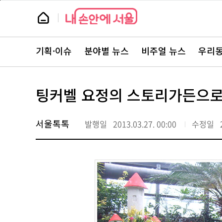
본
페
문
이
뉴
바
지
스
로
상
룸
가
단
뉴
기
으
스
로
기획·이슈
분야별 뉴스
비주얼 뉴스
우리동
주
이
요
동
서
비
스
팅커벨 요정의 스토리가든으
바
로
가
기
서울톡톡
발행일
2013.03.27. 00:00
수정일