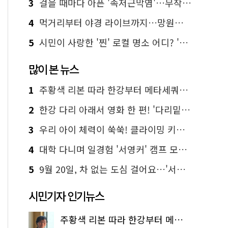
3
걸을 때마다 아픈 '족저근막염'…무작정 참지 말고 '이것' 해보세요!
4
먹거리부터 야경 라이브까지…망원한강공원 알짜 코스
5
시민이 사랑한 '찐' 로컬 명소 어디? '서울에디션25' 추천 코스
많이 본 뉴스
1
주황색 리본 따라 한강부터 메타세쿼이아 숲길까지…서울둘레길 15코스
2
한강 다리 아래서 영화 한 편! '다리밑 영화관' 무료 상영
3
우리 아이 체력이 쑥쑥! 클라이밍 키즈카페·어린이 체력장
4
대학 다니며 일경험 '서영커' 캠프 모집…전액 무료
5
9월 20일, 차 없는 도심 걸어요…'서울 걷자 페스티벌' 선착순 5천명
시민기자 인기뉴스
주황색 리본 따라 한강부터 메타세쿼이아 숲길까지…서울둘레길 15코스