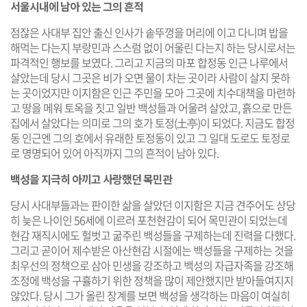
서울시내에 남아 있는 그의 흔적
점잖은 사대부 집안 출신 인사가 솥뚜껑을 머리에 이고 다니며 밥을
해먹는 다는지 부랑민과 스스럼 없이 어울린 다는지 하는 당시로서는
파격적인 행보를 보였다. 그리고 지금의 마포 합정동 인근 나루에서
살았는데 당시 그곳은 비가 오면 물이 차는 곳이라 사람이 살지 못하
는 곳이었지만 이지함은 인근 주민을 모아 그곳에 치수대책을 마련하
고 땅을 메워 토옥을 짓고 일반 백성들과 어울려 살았고, 흙으로 만든
집에서 살았다는 의미로 그의 호가 토정(土亭)이 되었다. 지금도 합정
동 인근엔 그의 호에서 유래한 토정동이 있고 그 일대 도로도 토정로
로 명명되어 있어 아직까지 그의 흔적이 남아 있다.
백성을 지극히 아끼고 사랑했던 목민관
당시 사대부들과는 판이한 삶을 살았던 이지함은 지금 견주어도 상당
히 늦은 나이인 56세에 이르러 포천현감이 되어 목민관이 되었는데
현감 재직시에도 헐벗고 굶주린 백성들을 구제하는데 진력을 다했다.
그리고 곧이어 제수받은 아산현감 시절에는 백성들을 구제하는 것을
최우선의 정책으로 삼아 민생을 강조하고 백성의 자급자족을 강조해
조정에 백성을 구휼하기 위한 정책을 많이 제안했지만 받아들여지지
않았다. 당시 그가 올린 장계를 보면 백성을 생각하는 마음이 여실히