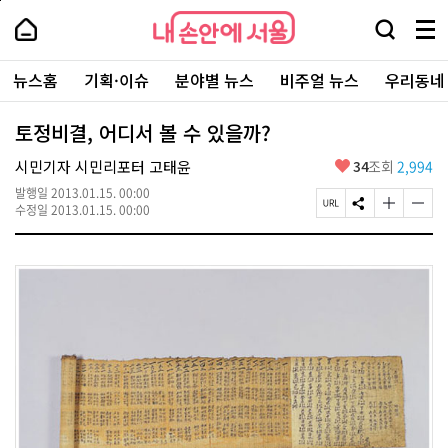
본
페
내
문
이
내
손
검
메
바
지
손
안
색
뉴
로
상
안
주
에
창
전
가
단
에
뉴스홈
기획·이슈
분야별 뉴스
비주얼 뉴스
우리동네
요
서
열
체
기
으
서
서
울
기
보
로
울
비
기
이
-
토정비결, 어디서 볼 수 있을까?
스
동
서
바
울
좋
시민기자 시민리포터 고태윤
34
조회
2,994
로
시
아
가
대
발행일
2013.01.15. 00:00
요
기
페
S
글
글
표
수정일
2013.01.15. 00:00
이
N
자
자
소
지
S
크
크
통
U
공
기
기
포
R
유
크
작
털
L
하
게
게
복
기
변
변
사
경
경
하
하
기
기