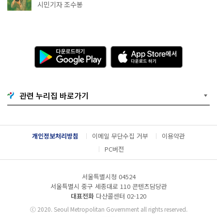
상작 공개!
시민기자 조수봉
다
A
운
p
로
p
드
S
하
t
기
o
관련 누리집 바로가기
G
r
o
e
o
에
g
서
l
다
개인정보처리방침
이메일 무단수집 거부
이용약관
e
운
P
로
PC버전
l
드
a
하
y
기
서울특별시청 04524
서울특별시 중구 세종대로 110 콘텐츠담당관
대표전화
다산콜센터
02-120
ⓒ
2020. Seoul Metropolitan Government all rights reserved.