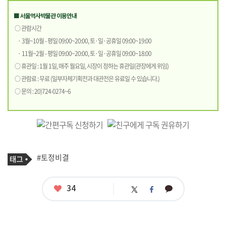
■ 서울역사박물관 이용안내
○ 관람시간
· 3월~10월 - 평일 09:00~20:00, 토·일·공휴일 09:00~19:00
· 11월~2월 - 평일 09:00~20:00, 토·일·공휴일 09:00~18:00
○ 휴관일 : 1월 1일, 매주 월요일, 시장이 정하는 휴관일(관장에게 위임)
○ 관람료 : 무료 (일부자체기획전과 대관전은 유료일 수 있습니다.)
○ 문의 : 20)724-0274~6
기
태
#토정비결
사
그
관
련
태
좋
34
카
트
페
그
아
카
위
이
요
오
터
스
톡
북