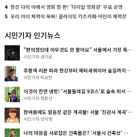
4
한강 다리 아래서 영화 한 편! '다리밑 영화관' 무료 상영
5
우리 아이 체력이 쑥쑥! 클라이밍 키즈카페·어린이 체력장
시민기자 인기뉴스
"편의점인데 아무것도 안 팔아요" 서울에서 가장 특별
한 편의점의 정체
시민기자 권기윤
주황색 리본 따라 한강부터 메타세쿼이아 숲길까지…
서울둘레길 15코스
시민기자 박상현
이것이 천연 냉방! '서울둘레길 9코스'로 숲속 피서 떠
나볼까
시민기자 정향선
한여름에도 얼음장 같은 계곡물! 서울 '진관사 계곡'이
천국이네~
시민기자 양지영
나의 마음을 사로잡은 건축물은? '서울시 건축상' 수