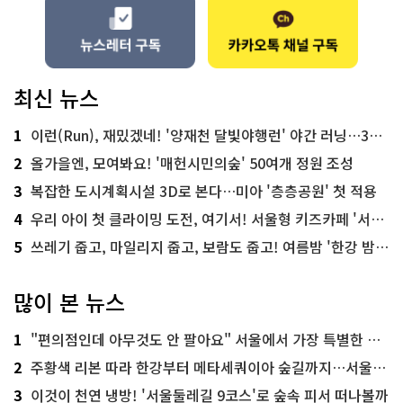
최신 뉴스
1
이런(Run), 재밌겠네! '양재천 달빛야행런' 야간 러닝…300명 모집
2
올가을엔, 모여봐요! '매헌시민의숲' 50여개 정원 조성
3
복잡한 도시계획시설 3D로 본다…미아 '층층공원' 첫 적용
4
우리 아이 첫 클라이밍 도전, 여기서! 서울형 키즈카페 '서울가족플라자점'
5
쓰레기 줍고, 마일리지 줍고, 보람도 줍고! 여름밤 '한강 밤마실 줍깅'
많이 본 뉴스
1
"편의점인데 아무것도 안 팔아요" 서울에서 가장 특별한 편의점의 정체
2
주황색 리본 따라 한강부터 메타세쿼이아 숲길까지…서울둘레길 15코스
3
이것이 천연 냉방! '서울둘레길 9코스'로 숲속 피서 떠나볼까