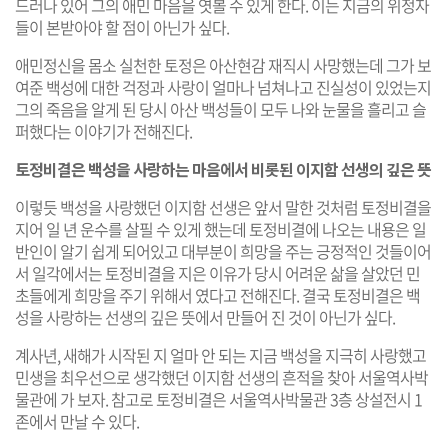
드러나 있어 그의 애민 마음을 엿볼 수 있게 한다. 이는 지금의 위정자
들이 본받아야 할 점이 아닌가 싶다.
애민정신을 몸소 실천한 토정은 아산현감 재직시 사망했는데 그가 보
여준 백성에 대한 걱정과 사랑이 얼마나 넘쳐나고 진실성이 있었는지
그의 죽음을 알게 된 당시 아산 백성들이 모두 나와 눈물을 흘리고 슬
퍼했다는 이야기가 전해진다.
토정비결은 백성을 사랑하는 마음에서 비롯된 이지함 선생의 깊은 뜻
이렇듯 백성을 사랑했던 이지함 선생은 앞서 말한 것처럼 토정비결을
지어 일 년 운수를 살필 수 있게 했는데 토정비결에 나오는 내용은 일
반인이 알기 쉽게 되어있고 대부분이 희망을 주는 긍정적인 것들이어
서 일각에서는 토정비결을 지은 이유가 당시 어려운 삶을 살았던 민
초들에게 희망을 주기 위해서 였다고 전해진다. 결국 토정비결은 백
성을 사랑하는 선생의 깊은 뜻에서 만들어 진 것이 아닌가 싶다.
계사년, 새해가 시작된 지 얼마 안 되는 지금 백성을 지극히 사랑했고
민생을 최우선으로 생각했던 이지함 선생의 흔적을 찾아 서울역사박
물관에 가 보자. 참고로 토정비결은 서울역사박물관 3층 상설전시 1
존에서 만날 수 있다.