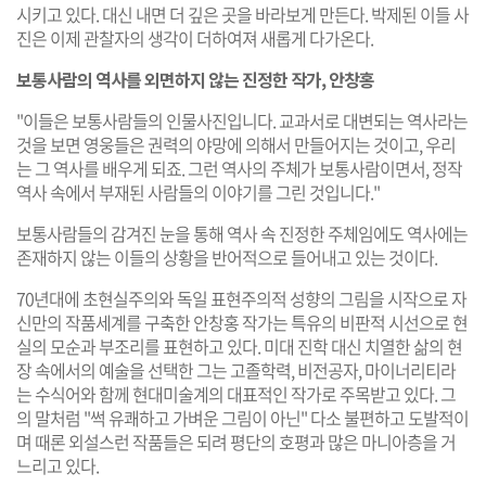
시키고 있다. 대신 내면 더 깊은 곳을 바라보게 만든다. 박제된 이들 사
진은 이제 관찰자의 생각이 더하여져 새롭게 다가온다.
보통사람의 역사를 외면하지 않는 진정한 작가, 안창홍
"이들은 보통사람들의 인물사진입니다. 교과서로 대변되는 역사라는
것을 보면 영웅들은 권력의 야망에 의해서 만들어지는 것이고, 우리
는 그 역사를 배우게 되죠. 그런 역사의 주체가 보통사람이면서, 정작
역사 속에서 부재된 사람들의 이야기를 그린 것입니다."
보통사람들의 감겨진 눈을 통해 역사 속 진정한 주체임에도 역사에는
존재하지 않는 이들의 상황을 반어적으로 들어내고 있는 것이다.
70년대에 초현실주의와 독일 표현주의적 성향의 그림을 시작으로 자
신만의 작품세계를 구축한 안창홍 작가는 특유의 비판적 시선으로 현
실의 모순과 부조리를 표현하고 있다. 미대 진학 대신 치열한 삶의 현
장 속에서의 예술을 선택한 그는 고졸학력, 비전공자, 마이너리티라
는 수식어와 함께 현대미술계의 대표적인 작가로 주목받고 있다. 그
의 말처럼 "썩 유쾌하고 가벼운 그림이 아닌" 다소 불편하고 도발적이
며 때론 외설스런 작품들은 되려 평단의 호평과 많은 마니아층을 거
느리고 있다.