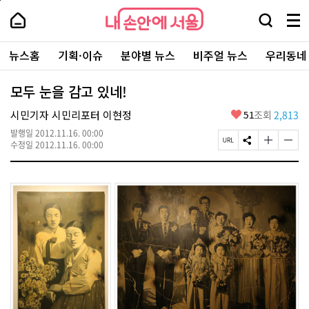
본
페
내
문
이
내
손
검
메
바
지
손
안
색
뉴
로
상
안
주
에
창
전
가
단
에
뉴스홈
기획·이슈
분야별 뉴스
비주얼 뉴스
우리동네
요
서
열
체
기
으
서
서
울
기
보
로
울
비
기
이
-
모두 눈을 감고 있네!
스
동
서
바
울
좋
시민기자 시민리포터 이현정
51
조회
2,813
로
시
아
가
대
발행일
2012.11.16. 00:00
요
기
페
S
글
글
표
수정일
2012.11.16. 00:00
이
N
자
자
소
지
S
크
크
통
U
공
기
기
포
R
유
크
작
털
L
하
게
게
복
기
변
변
사
경
경
하
하
기
기