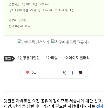
· 관람 시간 : 오전 10시 30분 ~ 오후 7시
· 장소 : 더페이지 갤러리(서초동 1316-5 부띠끄모나코 지하 1층)
· 입장료 : 3,000원
· 문의 : 02)3447-0049
기
태
#안창홍개인전
#아리랑
#더페이지 갤러리
사
그
관
련
태
좋
51
카
트
페
그
아
카
위
이
요
오
터
스
톡
북
댓글은 자유로운 의견 공유의 장이므로 서울시에 대한 신고,
제안, 건의 등 답변이나 개선이 필요한 사항에 대해서는
전자