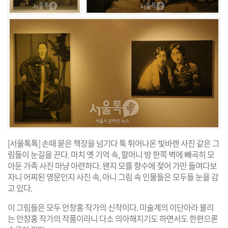
[서울톡톡] 손때 묻은 책장을 넘기다 툭 튀어나온 빛바랜 사진 같은 그
림들이 눈길을 끈다. 마치 옛 기억 속, 할머니 방 한쪽 벽에 빼곡히 모
아둔 가족 사진 마냥 아련하다. 왠지 모를 향수에 젖어 가만 들여다보
자니 어찌된 영문인지 사진 속, 아니 그림 속 인물들은 모두들 눈을 감
고 있다.
이 그림들은 모두 안창홍 작가의 신작이다. 미술계의 이단아라 불리
는 안창홍 작가의 작품이라니 다소 의아해지기도 하면서도 한편으론