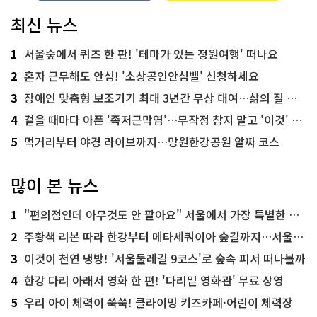
최신 뉴스
1
서울숲에서 퀴즈 한 판! '테마가 있는 정원여행' 떠나요
2
혼자 근무해도 안심! '소상공인안심벨' 신청하세요
3
장애인 맞춤형 보조기기 최대 3년간 무상 대여…삶의 질 높인다
4
걸을 때마다 아픈 '족저근막염'…무작정 참지 말고 '이것' 해보세요!
5
먹거리부터 야경 라이브까지…망원한강공원 알짜 코스
많이 본 뉴스
1
"편의점인데 아무것도 안 팔아요" 서울에서 가장 특별한 편의점의 정체
2
주황색 리본 따라 한강부터 메타세쿼이아 숲길까지…서울둘레길 15코스
3
이것이 천연 냉방! '서울둘레길 9코스'로 숲속 피서 떠나볼까
4
한강 다리 아래서 영화 한 편! '다리밑 영화관' 무료 상영
5
우리 아이 체력이 쑥쑥! 클라이밍 키즈카페·어린이 체력장