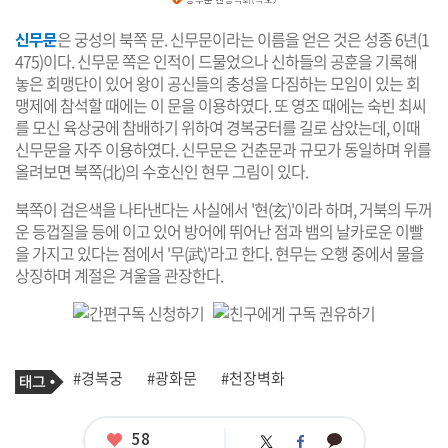
신무문
은 궁성의 북쪽 문. 신무문이라는 이름을 얻은 것은 성종 6년(1
475)이다. 신무문 쪽은 인적이 드물었으나 신하들의 공훈을 기록해
놓은 회맹단이 있어 왕이 공신들의 충성을 다짐하는 모임이 있는 회
맹제에 참석할 때에는 이 문을 이용하였다. 또 영조 때에는 숙빈 최씨
를 모신 육상궁에 참배하기 위하여 경복궁터를 길로 삼았는데, 이때
신무문을 자주 이용하였다. 신무문은 건춘문과 규모가 동일하며 위를
올려보면 북쪽(北)의 수호신인 현무 그림이 있다.
북쪽이 검은색을 나타낸다는 사실에서 '현(玄)'이라 하며, 거북의 두꺼
운 등껍질을 등에 이고 있어 방어에 뛰어난 점과 뱀의 날카로운 이빨
을 가지고 있다는 점에서 '무(武)'라고 한다. 현무는 오행 중에서 물을
상징하며 계절은 겨울을 관장한다.
기
태
#경복궁
#광화문
#천장벽화
사
그
관
련
태
좋
58
카
트
페