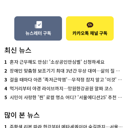
최신 뉴스
1
혼자 근무해도 안심! '소상공인안심벨' 신청하세요
2
장애인 맞춤형 보조기기 최대 3년간 무상 대여…삶의 질 높인다
3
걸을 때마다 아픈 '족저근막염'…무작정 참지 말고 '이것' 해보세요!
4
먹거리부터 야경 라이브까지…망원한강공원 알짜 코스
5
시민이 사랑한 '찐' 로컬 명소 어디? '서울에디션25' 추천 코스
많이 본 뉴스
1
주황색 리본 따라 한강부터 메타세쿼이아 숲길까지…서울둘레길 15코스