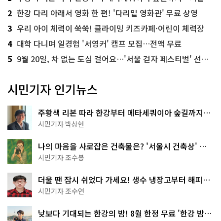
2
한강 다리 아래서 영화 한 편! '다리밑 영화관' 무료 상영
3
우리 아이 체력이 쑥쑥! 클라이밍 키즈카페·어린이 체력장
4
대학 다니며 일경험 '서영커' 캠프 모집…전액 무료
5
9월 20일, 차 없는 도심 걸어요…'서울 걷자 페스티벌' 선착순 5천명
시민기자 인기뉴스
주황색 리본 따라 한강부터 메타세쿼이아 숲길까지…
서울둘레길 15코스
시민기자 박상현
나의 마음을 사로잡은 건축물은? '서울시 건축상' 수
상작 공개!
시민기자 조수봉
더울 땐 잠시 쉬었다 가세요! 생수 냉장고부터 해피소
·무더위쉼터까지
시민기자 조수연
낮보다 기대되는 한강의 밤! 8월 한정 무료 '한강 밤