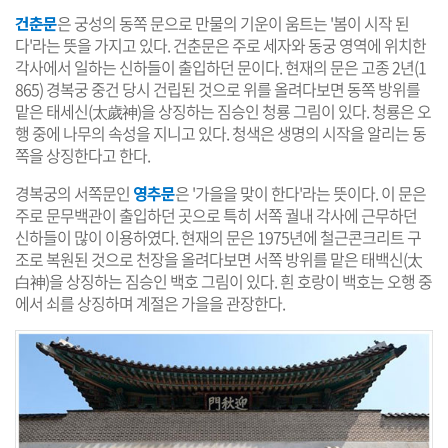
건춘문
은 궁성의 동쪽 문으로 만물의 기운이 움트는 '봄이 시작 된
다'라는 뜻을 가지고 있다. 건춘문은 주로 세자와 동궁 영역에 위치한
각사에서 일하는 신하들이 출입하던 문이다. 현재의 문은 고종 2년(1
865) 경복궁 중건 당시 건립된 것으로 위를 올려다보면 동쪽 방위를
맡은 태세신(太歲神)을 상징하는 짐승인 청룡 그림이 있다. 청룡은 오
행 중에 나무의 속성을 지니고 있다. 청색은 생명의 시작을 알리는 동
쪽을 상징한다고 한다.
경복궁의 서쪽문인
영추문
은 '가을을 맞이 한다'라는 뜻이다. 이 문은
주로 문무백관이 출입하던 곳으로 특히 서쪽 궐내 각사에 근무하던
신하들이 많이 이용하였다. 현재의 문은 1975년에 철근콘크리트 구
조로 복원된 것으로 천장을 올려다보면 서쪽 방위를 맡은 태백신(太
白神)을 상징하는 짐승인 백호 그림이 있다. 흰 호랑이 백호는 오행 중
에서 쇠를 상징하며 계절은 가을을 관장한다.