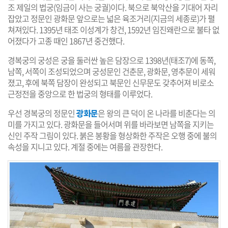
조 제일의 법궁(임금이 사는 궁궐)이다. 북으로 북악산을 기대어 자리
잡았고 정문인 광화문 앞으로는 넓은 육조거리(지금의 세종로)가 펼
쳐져있다. 1395년 태조 이성계가 창건, 1592년 임진왜란으로 불타 없
어졌다가 고종 때인 1867년 중건했다.
경복궁의 궁성은 궁을 둘러싼 높은 담장으로 1398년(태조7)에 동쪽,
남쪽, 서쪽이 조성되었으며 궁성문인 건춘문, 광화문, 영추문이 세워
졌고, 후에 북쪽 담장이 완성되고 북문인 신무문도 갖추어져 비로소
근정전을 중앙으로 한 법궁의 형태를 이루었다.
우선 경복궁의 정문인
광화문
은 왕의 큰 덕이 온 나라를 비춘다는 의
미를 가지고 있다. 광화문을 들어서며 위를 바라보면 남쪽을 지키는
신인 주작 그림이 있다. 붉은 봉황을 형상화한 주작은 오행 중에 불의
속성을 지니고 있다. 계절 중에는 여름을 관장한다.