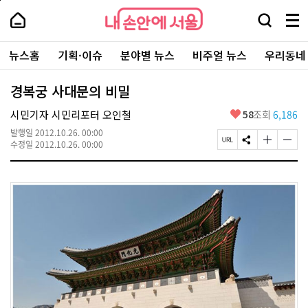
본
페
내
문
이
내
손
검
메
바
지
손
안
색
뉴
로
상
안
주
에
창
전
가
단
에
뉴스홈
기획·이슈
분야별 뉴스
비주얼 뉴스
우리동네
요
서
열
체
기
으
서
서
울
기
보
로
울
비
기
이
-
경복궁 사대문의 비밀
스
동
서
바
울
좋
시민기자 시민리포터 오인철
58
조회
6,186
로
시
아
가
대
발행일
2012.10.26. 00:00
요
기
페
S
글
글
표
수정일
2012.10.26. 00:00
이
N
자
자
소
지
S
크
크
통
U
공
기
기
포
R
유
크
작
털
L
하
게
게
복
기
변
변
사
경
경
하
하
기
기