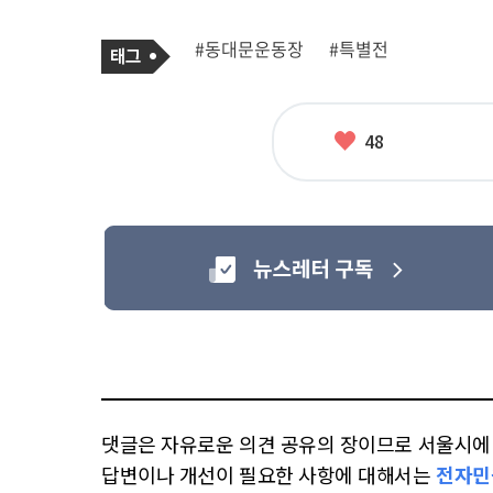
기
태
#동대문운동장
#특별전
사
그
관
련
태
그
좋
48
아
요
댓글은 자유로운 의견 공유의 장이므로 서울시에 대
답변이나 개선이 필요한 사항에 대해서는
전자민