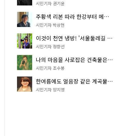
시민기자 권기윤
주황색 리본 따라 한강부터 메타세쿼이아 숲길까지…서울둘레길 15코스
시민기자 박상현
이것이 천연 냉방! '서울둘레길 9코스'로 숲속 피서 떠나볼까
시민기자 정향선
나의 마음을 사로잡은 건축물은? '서울시 건축상' 수상작 공개!
시민기자 조수봉
한여름에도 얼음장 같은 계곡물! 서울 '진관사 계곡'이 천국이네~
시민기자 양지영