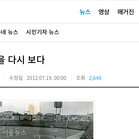
주
뉴스
영상
매거진
요
서
비
스
바
네 뉴스
시민기자 뉴스
로
가
기"
을 다시 보다
수정일
2012.07.19. 00:00
조회
2,648