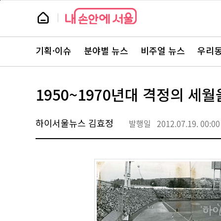
본
페
문
이
뉴
바
지
스
로
상
룸
가
단
뉴
기
으
스
로
기획·이슈
분야별 뉴스
비주얼 뉴스
우리동
주
이
요
동
서
비
스
1950~1970년대 격정의 세월
바
로
가
기
하이서울뉴스 김효정
발행일
2012.07.19. 00:00