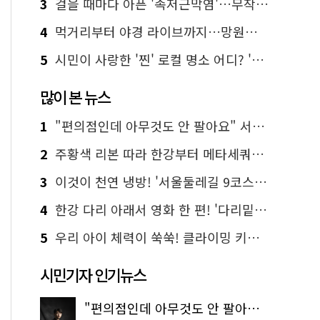
3
걸을 때마다 아픈 '족저근막염'…무작정 참지 말고 '이것' 해보세요!
4
먹거리부터 야경 라이브까지…망원한강공원 알짜 코스
5
시민이 사랑한 '찐' 로컬 명소 어디? '서울에디션25' 추천 코스
많이 본 뉴스
1
"편의점인데 아무것도 안 팔아요" 서울에서 가장 특별한 편의점의 정체
2
주황색 리본 따라 한강부터 메타세쿼이아 숲길까지…서울둘레길 15코스
3
이것이 천연 냉방! '서울둘레길 9코스'로 숲속 피서 떠나볼까
4
한강 다리 아래서 영화 한 편! '다리밑 영화관' 무료 상영
5
우리 아이 체력이 쑥쑥! 클라이밍 키즈카페·어린이 체력장
시민기자 인기뉴스
"편의점인데 아무것도 안 팔아요" 서울에서 가장 특별한 편의점의 정체