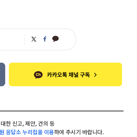
카
트
페
카
위
이
오
터
스
톡
북
한 신고, 제안, 건의 등
원 응답소 누리집을 이용
하여 주시기 바랍니다.