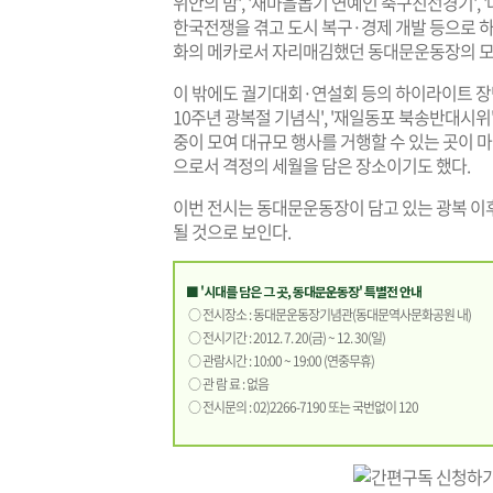
위안의 밤', '새마을돕기 연예인 축구친선경기', '
한국전쟁을 겪고 도시 복구·경제 개발 등으로 
화의 메카로서 자리매김했던 동대문운동장의 모습
이 밖에도 궐기대회·연설회 등의 하이라이트 장면
10주년 광복절 기념식', '재일동포 북송반대시위'
중이 모여 대규모 행사를 거행할 수 있는 곳이 마
으로서 격정의 세월을 담은 장소이기도 했다.
이번 전시는 동대문운동장이 담고 있는 광복 이
될 것으로 보인다.
■ '시대를 담은 그 곳, 동대문운동장' 특별전 안내
○ 전시장소 : 동대문운동장기념관(동대문역사문화공원 내)
○ 전시기간 : 2012. 7. 20(금) ~ 12. 30(일)
○ 관람시간 : 10:00 ~ 19:00 (연중무휴)
○ 관 람 료 : 없음
○ 전시문의 : 02)2266-7190 또는 국번없이 120