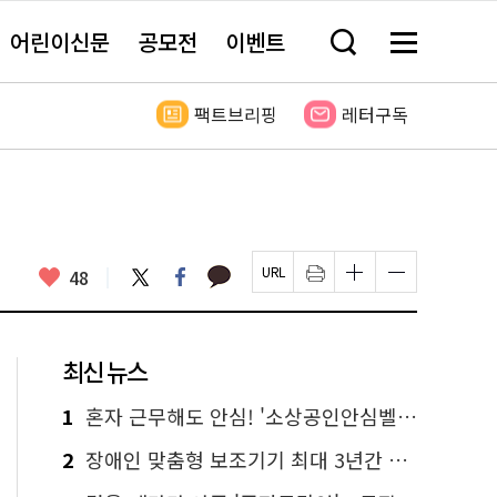
어린이신문
공모전
이벤트
검
메
색
뉴
창
전
열
체
팩트브리핑
레터구독
기
보
기
카
좋
트
페
48
페
인
글
글
카
위
이
아
이
쇄
자
자
오
터
스
요
지
하
크
크
톡
북
U
기
기
기
R
새
크
작
L
창
게
게
최신 뉴스
복
열
변
변
사
림
경
경
하
하
1
혼자 근무해도 안심! '소상공인안심벨' 신청하세요
기
기
2
장애인 맞춤형 보조기기 최대 3년간 무상 대여…삶의 질 높인다