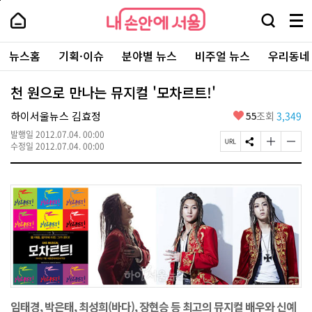
본
페
내
문
이
내
손
검
메
바
지
손
안
색
뉴
로
상
안
주
에
창
전
가
단
에
뉴스홈
기획·이슈
분야별 뉴스
비주얼 뉴스
우리동네
요
서
열
체
기
으
서
서
울
기
보
로
울
비
기
이
-
천 원으로 만나는 뮤지컬 '모차르트!'
스
동
서
바
울
좋
하이서울뉴스 김효정
55
조회
3,349
로
시
아
가
대
발행일
2012.07.04. 00:00
요
기
페
S
글
글
표
수정일
2012.07.04. 00:00
이
N
자
자
소
지
S
크
크
통
U
공
기
기
포
R
유
크
작
털
L
하
게
게
복
기
변
변
사
경
경
하
하
기
기
임태경, 박은태, 최성희(바다), 장현승 등 최고의 뮤지컬 배우와 신예