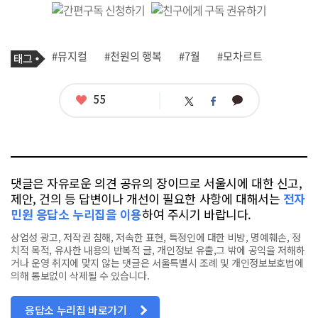
기
태
#뮤지컬
#천원의 행복
#7월
#모차르트
사
그
관
련
태
좋
55
카
트
페
그
아
카
위
이
요
오
터
스
톡
북
댓글은 자유로운 의견 공유의 장이므로 서울시에 대한 신고,
제안, 건의 등 답변이나 개선이 필요한 사항에 대해서는
전자
민원 응답소 누리집을 이용
하여 주시기 바랍니다.
상업성 광고, 저작권 침해, 저속한 표현, 특정인에 대한 비방, 명예훼손, 정
치적 목적, 유사한 내용의 반복적 글, 개인정보 유출,그 밖에 공익을 저해하
거나 운영 취지에 맞지 않는 댓글은 서울특별시 조례 및 개인정보보호법에
의해 통보없이 삭제될 수 있습니다.
응답소 누리집 바로가기