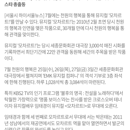
스타 총출동
[서울시 하이서울뉴스] 7월에는 천원의 행복을 통해 뮤지컬 '모차르
트!'를 만날 수 있다. 뮤지컬 '모차르트!'는 2010년 2월 초연 당시 천원
의 행복과 인연을 맺은 작품으로, 30개월 만에 다시 천원의 행복을 통
해 관객을 맞이한다.
뮤지컬 '모차르트!'는 당시 세종문화회관 대극장 3,000석 매진 시화를
기록하면서 최단기간에 22만 관객을 동원해 세간의 주목을 받은 작품
이다.
7월 천원의 행복은 25일(수), 26일(목), 27일(금) 3일간 세종문화회관
대극장에서 펼쳐지며 'EMK 뮤지컬 컴퍼니' 의 객석 기부로 3층 좌석
에 한해 진행된다. 하루 1,028석씩 총 3,084석이 마련된다.
특히 KBS2 TV의 인기 프로그램 '불후의 명곡 : 전설을 노래하다'에서
탁월한 가창력으로 '명품 보이스'라는 찬사를 받은 크로스오버 테너
이자 뮤지컬배우 임태경이 뮤지컬 <모차르트!>로 무대에 오른다.
임태경과 함께 세 번째로 모차르트로서 무대에 서는 박은태는 2011
년 성남에서의 재공연에서도 모차르트 역을 맡아 열연하면서 발군의
실력으로 작품의 완성도를 높이고 있다.