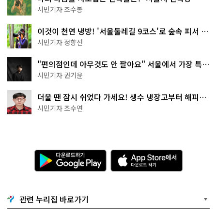
상작 공개!
시민기자 조수봉
이것이 천연 냉방! '서울둘레길 9코스'로 숲속 피서 떠
나볼까
시민기자 정향선
"편의점인데 아무것도 안 팔아요" 서울에서 가장 특별
한 편의점의 정체
시민기자 권기윤
더울 땐 잠시 쉬었다 가세요! 생수 냉장고부터 해피소
·무더위쉼터까지
시민기자 조수연
다
A
운
p
로
p
드
S
하
t
기
o
관련 누리집 바로가기
G
r
o
e