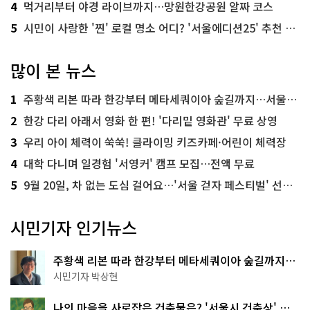
4
먹거리부터 야경 라이브까지…망원한강공원 알짜 코스
5
시민이 사랑한 '찐' 로컬 명소 어디? '서울에디션25' 추천 코스
많이 본 뉴스
1
주황색 리본 따라 한강부터 메타세쿼이아 숲길까지…서울둘레길 15코스
2
한강 다리 아래서 영화 한 편! '다리밑 영화관' 무료 상영
3
우리 아이 체력이 쑥쑥! 클라이밍 키즈카페·어린이 체력장
4
대학 다니며 일경험 '서영커' 캠프 모집…전액 무료
5
9월 20일, 차 없는 도심 걸어요…'서울 걷자 페스티벌' 선착순 5천명
시민기자 인기뉴스
주황색 리본 따라 한강부터 메타세쿼이아 숲길까지…
서울둘레길 15코스
시민기자 박상현
나의 마음을 사로잡은 건축물은? '서울시 건축상' 수