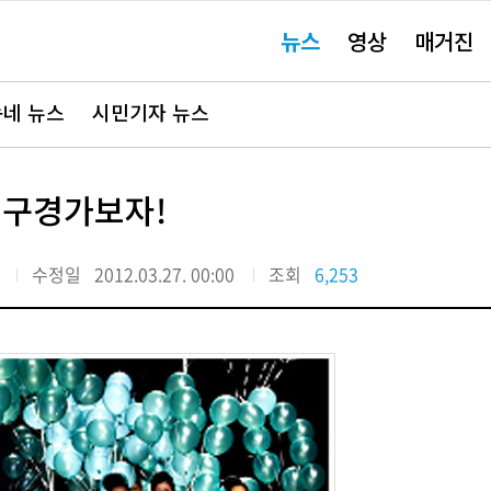
주
뉴스
영상
매거진
요
서
비
스
바
네 뉴스
시민기자 뉴스
로
가
기"
 구경가보자!
수정일
2012.03.27. 00:00
조회
6,253