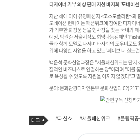
디자이너 기부 의상 판매 자선 바자회 '도네이션
지난 해에 이어 유명패션지 <코스모폴리탄>과 함께
도네이션 런웨이는 패션위크에 참여한 디자이너
가 기부한 화장품 등을 행사장을 찾는 국내외 
예정. 박원순 서울시장도 희망나눔캠페인 'Fashion
들과 함께 모델로 나서며 바자회의 도우미로도 
위해 다양한 사업을 하고 있는 '쎄이브 더 칠드런(Sav
백운석 문화산업과장은 "서울패션위크는 단지 
질적인 비즈니스로 연결하는 장"이라며 "이를
로 육성될 수 있도록 지원을 아끼지 않겠다"고 
문의: 문화관광디자인본부 문화산업과 02) 2171-
기
태
#패션쇼
#서울패션위크
#올림픽공
사
그
관
련
태
그