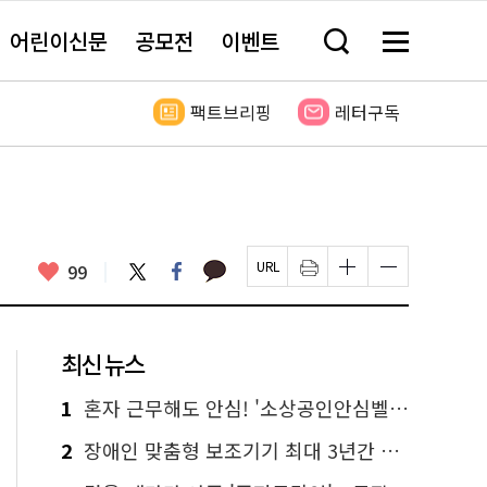
어린이신문
공모전
이벤트
검
메
색
뉴
창
전
열
체
팩트브리핑
레터구독
기
보
기
카
좋
트
페
99
페
인
글
글
카
위
이
아
이
쇄
자
자
오
터
스
요
지
하
크
크
톡
북
U
기
기
기
R
새
크
작
L
창
게
게
최신 뉴스
복
열
변
변
사
림
경
경
하
하
1
혼자 근무해도 안심! '소상공인안심벨' 신청하세요
기
기
2
장애인 맞춤형 보조기기 최대 3년간 무상 대여…삶의 질 높인다