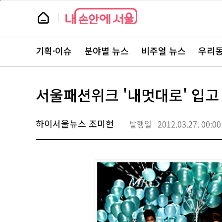
본
페
문
이
뉴
바
지
스
로
상
룸
가
단
뉴
기
으
스
로
기획·이슈
분야별 뉴스
비주얼 뉴스
우리동
주
이
요
동
서
비
스
서울패션위크 '내멋대로' 입고
바
로
가
기
하이서울뉴스 조미현
발행일
2012.03.27. 00:00