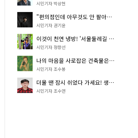
시민기자 박상현
"편의점인데 아무것도 안 팔아요" 서울에서 가장 특별한 편의점의 정체
시민기자 권기윤
이것이 천연 냉방! '서울둘레길 9코스'로 숲속 피서 떠나볼까
시민기자 정향선
나의 마음을 사로잡은 건축물은? '서울시 건축상' 수상작 공개!
시민기자 조수봉
더울 땐 잠시 쉬었다 가세요! 생수 냉장고부터 해피소·무더위쉼터까지
시민기자 조수연