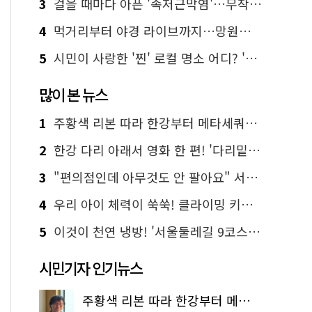
3
걸을 때마다 아픈 '족저근막염'…무작정 참지 말고 '이것' 해보세요!
4
먹거리부터 야경 라이브까지…망원한강공원 알짜 코스
5
시민이 사랑한 '찐' 로컬 명소 어디? '서울에디션25' 추천 코스
많이 본 뉴스
1
주황색 리본 따라 한강부터 메타세쿼이아 숲길까지…서울둘레길 15코스
2
한강 다리 아래서 영화 한 편! '다리밑 영화관' 무료 상영
3
"편의점인데 아무것도 안 팔아요" 서울에서 가장 특별한 편의점의 정체
4
우리 아이 체력이 쑥쑥! 클라이밍 키즈카페·어린이 체력장
5
이것이 천연 냉방! '서울둘레길 9코스'로 숲속 피서 떠나볼까
시민기자 인기뉴스
주황색 리본 따라 한강부터 메타세쿼이아 숲길까지…서울둘레길 15코스