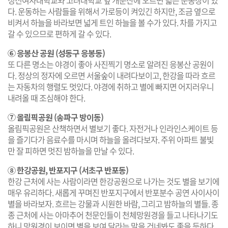
성신여자대학교와 고려대학교 옆 개운산에 오르면 넓은 운동장이 있
다. 운동하는 사람들을 위해서 가로등이 켜있긴 하지만, 조금 옆으로
비켜서 하늘을 바라보면 넓게 트인 하늘을 볼 수가 있다. 차를 가지고
갈 수 있으므로 편하게 갈 수 있다.
⑥ 응봉산 공원 (성동구 응봉동)
또 다른 명소는 야경이 좋아 사진찍기 명소로 알려진 응봉산 공원이
다. 정상의 정자에 오르면 서울숲이 내려다보이고, 한강을 따라 흐르
는 자동차의 행렬도 멋있다. 야경에 취하고 별에 빠지면 어지러우니
내려올 때 조심해야 한다.
⑦ 올림픽공원 (송파구 방이동)
올림픽공원은 산책하면서 별보기 좋다. 자전거나 인라인스케이트 등
을 즐기다가 음료수를 마시며 하늘을 올려다보자. 주위 아파트 불빛
만 잘 피하면 멋진 밤하늘을 만날 수 있다.
⑧ 한강공원, 반포지구 (서초구 반포동)
한강 근처에 사는 사람이라면 한강공원으로 나가는 것도 별을 보기에
매우 유리하다. 새롭게 꾸며진 반포지구에서 반포분수 공연 사이사이
별을 바라보자. 흐르는 강물과 시원한 바람, 그리고 밤하늘의 별들. 종
종 근처에 사는 아마추어 천문인들이 천체망원경을 들고 나타나기도
하니 망원경이 보이면 별을 보여 달라는 말을 건네봐도 좋을 듯하다.