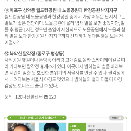
⑨ 마포구 상암동 월드컵공원 내 노을공원과 한강공원 난지지구
월드컵공원 내 노을공원과 한강공원 중에서 가장 어두운 난지지구는
별보기 좋은 명당이다. 노을공원에 올라 밤새 별을 보면 좋겠지만, 일
몰 후 평균 1시간 정도면 출입이 제한되므로 노을공원에서 노을과 함
께 별을 보다 한강공원 난지지구까지 산책하며 못다본 별을 보는 건
어떨까?
⑩ 북악산 팔각정 (종로구 평창동)
사직공원 옆길이나 돈암동 아리랑 고개길로 올라 스카이웨이길을 따
라 가다보면 팔각정 휴게소가 있다. 이곳에서 밤하늘의 별을 바라보
면 시간이 멈춘 듯 호젓한 분위기의 서울시를 만날 수 있다. 팔각정에
서 내려다보는 서울시 야경도 멋있으니 밤하늘의 별과 더불어 야경
감상도 보너스로 즐길 수 있다.
문의 : 120다산콜센터 ☎ 120