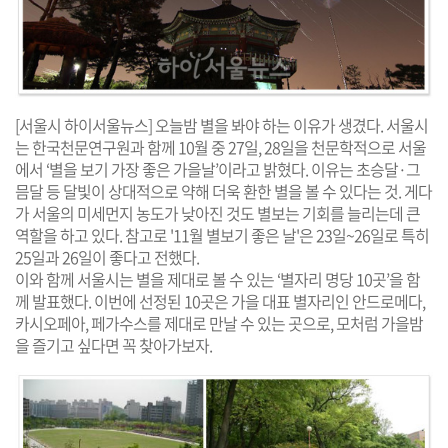
[서울시 하이서울뉴스] 오늘밤 별을 봐야 하는 이유가 생겼다. 서울시
는 한국천문연구원과 함께 10월 중 27일, 28일을 천문학적으로 서울
에서 ‘별을 보기 가장 좋은 가을날’이라고 밝혔다. 이유는 초승달·그
믐달 등 달빛이 상대적으로 약해 더욱 환한 별을 볼 수 있다는 것. 게다
가 서울의 미세먼지 농도가 낮아진 것도 별보는 기회를 늘리는데 큰
역할을 하고 있다. 참고로 '11월 별보기 좋은 날'은 23일~26일로 특히
25일과 26일이 좋다고 전했다.
이와 함께 서울시는 별을 제대로 볼 수 있는 ‘별자리 명당 10곳’을 함
께 발표했다. 이번에 선정된 10곳은 가을 대표 별자리인 안드로메다,
카시오페아, 페가수스를 제대로 만날 수 있는 곳으로, 모처럼 가을밤
을 즐기고 싶다면 꼭 찾아가보자.