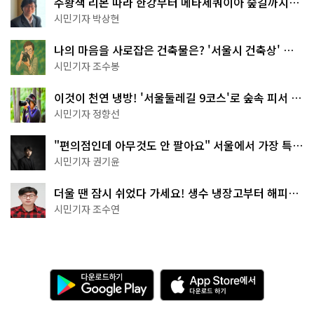
주황색 리본 따라 한강부터 메타세쿼이아 숲길까지…
서울둘레길 15코스
시민기자 박상현
나의 마음을 사로잡은 건축물은? '서울시 건축상' 수
상작 공개!
시민기자 조수봉
이것이 천연 냉방! '서울둘레길 9코스'로 숲속 피서 떠
나볼까
시민기자 정향선
"편의점인데 아무것도 안 팔아요" 서울에서 가장 특별
한 편의점의 정체
시민기자 권기윤
더울 땐 잠시 쉬었다 가세요! 생수 냉장고부터 해피소
·무더위쉼터까지
시민기자 조수연
다
A
운
p
로
p
드
S