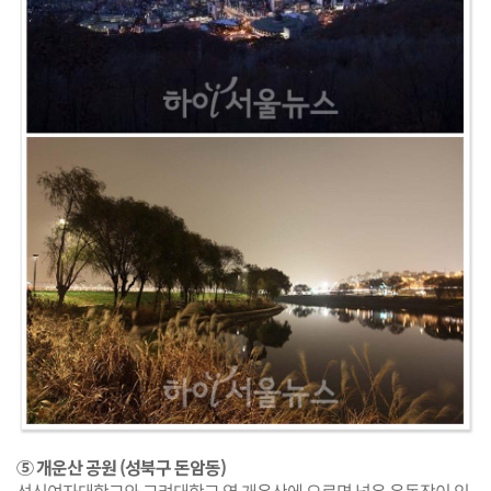
⑤ 개운산 공원 (성북구 돈암동)