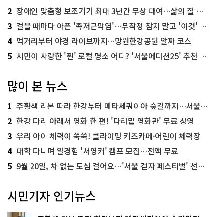
2
장애인 맞춤형 보조기기 최대 3년간 무상 대여…삶의 질 높인다
3
걸을 때마다 아픈 '족저근막염'…무작정 참지 말고 '이것' 해보세요!
4
먹거리부터 야경 라이브까지…망원한강공원 알짜 코스
5
시민이 사랑한 '찐' 로컬 명소 어디? '서울에디션25' 추천 코스
많이 본 뉴스
1
주황색 리본 따라 한강부터 메타세쿼이아 숲길까지…서울둘레길 15코스
2
한강 다리 아래서 영화 한 편! '다리밑 영화관' 무료 상영
3
우리 아이 체력이 쑥쑥! 클라이밍 키즈카페·어린이 체력장
4
대학 다니며 일경험 '서영커' 캠프 모집…전액 무료
5
9월 20일, 차 없는 도심 걸어요…'서울 걷자 페스티벌' 선착순 5천명
시민기자 인기뉴스