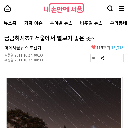
본
페
내
문
이
내
손
검
메
바
지
손
안
색
뉴
로
상
안
주
에
창
전
가
단
에
뉴스홈
기획·이슈
분야별 뉴스
비주얼 뉴스
우리동네
요
서
열
체
기
으
서
서
울
기
보
로
울
비
기
이
-
궁금하시죠? 서울에서 별보기 좋은 곳~
스
동
서
바
울
좋
하이서울뉴스 조선기
115
조회
15,018
로
시
아
가
대
발행일
2011.10.27. 00:00
요
기
페
S
글
글
표
수정일
2011.10.27. 00:00
이
N
자
자
소
지
S
크
크
통
U
공
기
기
포
R
유
크
작
털
L
하
게
게
복
기
변
변
사
경
경
하
하
기
기