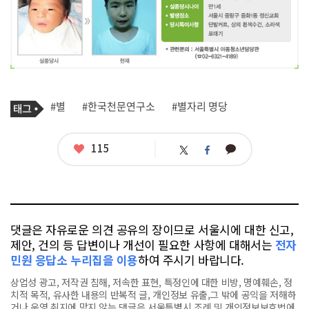
기
태
#별
#한국천문연구소
#별자리 명당
사
그
관
련
태
좋
115
카
트
페
그
아
카
위
이
요
오
터
스
톡
북
댓글은 자유로운 의견 공유의 장이므로 서울시에 대한 신고,
제안, 건의 등 답변이나 개선이 필요한 사항에 대해서는
전자
민원 응답소 누리집을 이용
하여 주시기 바랍니다.
상업성 광고, 저작권 침해, 저속한 표현, 특정인에 대한 비방, 명예훼손, 정
치적 목적, 유사한 내용의 반복적 글, 개인정보 유출,그 밖에 공익을 저해하
거나 운영 취지에 맞지 않는 댓글은 서울특별시 조례 및 개인정보보호법에