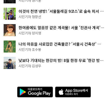
시민기자 권기윤
이것이 천연 냉방! '서울둘레길 9코스'로 숲속 피서 떠
나볼까
시민기자 정향선
한여름에도 얼음장 같은 계곡물! 서울 '진관사 계곡'이
천국이네~
시민기자 양지영
나의 마음을 사로잡은 건축물은? '서울시 건축상' 수
상작 공개!
시민기자 조수봉
낮보다 기대되는 한강의 밤! 8월 한정 무료 '한강 밤
핑' 예약은?
시민기자 김성무
다
A
운
p
로
p
드
S
하
t