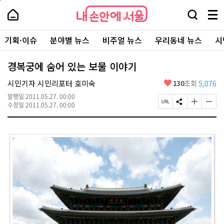
본
페
내
문
이
내
손
검
메
바
지
손
안
색
뉴
로
상
안
주
에
창
전
가
단
에
기획·이슈
분야별 뉴스
비주얼 뉴스
우리동네 뉴스
시
요
서
열
체
기
으
서
서
울
기
보
로
울
비
기
이
-
경복궁에 숨어 있는 보물 이야기
스
동
서
바
울
좋
시민기자 시민리포터 호미숙
130
조회
5,076
로
시
아
가
대
발행일
2011.05.27. 00:00
요
기
페
S
글
글
표
수정일
2011.05.27. 00:00
이
N
자
자
소
지
S
크
크
통
U
공
기
기
포
R
유
크
작
털
L
하
게
게
복
기
변
변
사
경
경
하
하
기
기