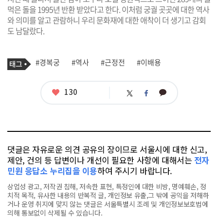
먹은 돌을 1995년 반환 받았다고 한다. 이처럼 궁궐 곳곳에 대한 역사
와 의미를 알고 관람하니 우리 문화재에 대한 애착이 더 생기고 감회
도 남달랐다.
기
태
#경복궁
#역사
#근정전
#이배용
사
그
관
련
태
좋
130
카
트
페
그
아
카
위
이
요
오
터
스
톡
북
댓글은 자유로운 의견 공유의 장이므로 서울시에 대한 신고,
제안, 건의 등 답변이나 개선이 필요한 사항에 대해서는
전자
민원 응답소 누리집을 이용
하여 주시기 바랍니다.
상업성 광고, 저작권 침해, 저속한 표현, 특정인에 대한 비방, 명예훼손, 정
치적 목적, 유사한 내용의 반복적 글, 개인정보 유출,그 밖에 공익을 저해하
거나 운영 취지에 맞지 않는 댓글은 서울특별시 조례 및 개인정보보호법에
의해 통보없이 삭제될 수 있습니다.