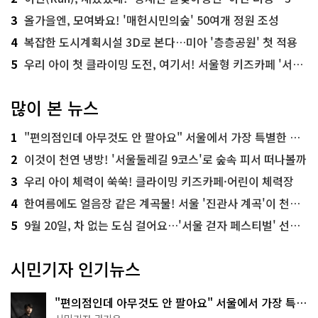
3
올가을엔, 모여봐요! '매헌시민의숲' 50여개 정원 조성
4
복잡한 도시계획시설 3D로 본다…미아 '층층공원' 첫 적용
5
우리 아이 첫 클라이밍 도전, 여기서! 서울형 키즈카페 '서울가족플라자점'
많이 본 뉴스
1
"편의점인데 아무것도 안 팔아요" 서울에서 가장 특별한 편의점의 정체
2
이것이 천연 냉방! '서울둘레길 9코스'로 숲속 피서 떠나볼까
3
우리 아이 체력이 쑥쑥! 클라이밍 키즈카페·어린이 체력장
4
한여름에도 얼음장 같은 계곡물! 서울 '진관사 계곡'이 천국이네~
5
9월 20일, 차 없는 도심 걸어요…'서울 걷자 페스티벌' 선착순 5천명
시민기자 인기뉴스
"편의점인데 아무것도 안 팔아요" 서울에서 가장 특별
한 편의점의 정체