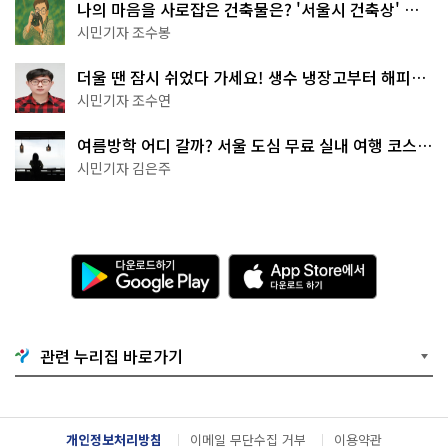
나의 마음을 사로잡은 건축물은? '서울시 건축상' 수
상작 공개!
시민기자 조수봉
더울 땐 잠시 쉬었다 가세요! 생수 냉장고부터 해피소
·무더위쉼터까지
시민기자 조수연
여름방학 어디 갈까? 서울 도심 무료 실내 여행 코스
추천
시민기자 김은주
다
A
운
p
로
p
드
S
하
t
기
o
관련 누리집 바로가기
G
r
o
e
o
에
g
서
l
다
개인정보처리방침
이메일 무단수집 거부
이용약관