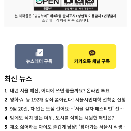
본 저작물은 "공공누리"
제4유형:출처표시+상업적 이용금지+변경금지
조건에 따라 이용 할 수 있습니다.
최신 뉴스
1
내년 서울 예산, 어디에 쓰면 좋을까요? 온라인 투표
2
영화·AI 등 192개 강좌 쏟아진다! 서울시민대학 선착순 신청
3
9월 20일, 차 없는 도심 걸어요…'서울 걷자 페스티벌' 선착순 5천명
4
밤에도 식지 않는 더위, 도시를 식히는 시원한 해법은?
5
채소 싫어하는 아이도 즐겁게 냠냠! '찾아가는 서울시 식생활 교육' 현장