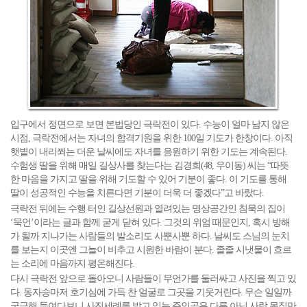
입구에서 정면으로 보면 본법당인 극락전이 있다. 수능이 얼마 남지 않은
시점, 극락전에서는 자녀의 합격기원을 위한 100일 기도가 한창이다. 아직
햇볕이 내리쬐는 더운 날씨에도 자녀를 응원하기 위한 기도는 계속된다.
수험생 딸을 위해 매일 길상사를 찾는다는 김경희(48, 우이동) 씨는 “따뜻
한 마음을 가지고 딸을 위해 기도할 수 있어 기분이 좋다. 이 기도를 통해
딸이 성공적인 수능을 치른다면 기분이 더욱 더 좋겠다”고 바랐다.
극락전 뒤에는 수행 터인 길상선원과 열려있는 명상공간인 침묵의 집이
‘묵언’이라는 글과 함께 굳게 닫혀 있다. 그것의 위엄 때문인지, 혹시 방해
가 될까 지나가는 사람들의 발소리도 사뿐사뿐 하다. 날씨도 스님의 눈치
를 보는지 이곳엔 그늘이 비추고 시원한 바람이 분다. 졸졸 시냇물이 흐르
는 소리에 마음까지 평온해진다.
다시 극락전 앞으로 돌아오니 사람들이 무언가를 둘러싸고 사진을 찍고 있
다. 동자승마저 호기심에 가득 찬 얼굴로 그곳을 기웃거린다. 무슨 일일까
궁금해 들여다보니 사진세례를 받고 있는 주인공은 다름 아닌 사람 몸집만