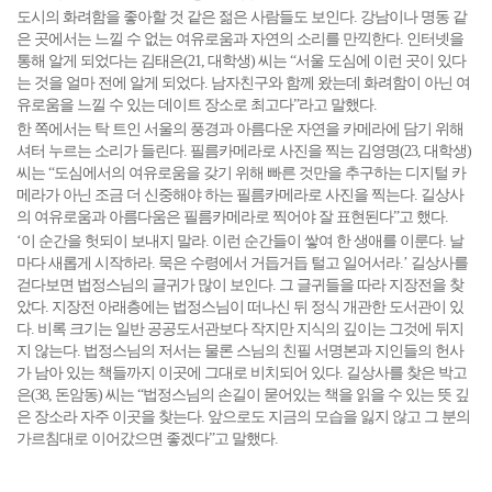
도시의 화려함을 좋아할 것 같은 젊은 사람들도 보인다. 강남이나 명동 같
은 곳에서는 느낄 수 없는 여유로움과 자연의 소리를 만끽한다. 인터넷을
통해 알게 되었다는 김태은(21, 대학생) 씨는 “서울 도심에 이런 곳이 있다
는 것을 얼마 전에 알게 되었다. 남자친구와 함께 왔는데 화려함이 아닌 여
유로움을 느낄 수 있는 데이트 장소로 최고다”라고 말했다.
한 쪽에서는 탁 트인 서울의 풍경과 아름다운 자연을 카메라에 담기 위해
셔터 누르는 소리가 들린다. 필름카메라로 사진을 찍는 김영명(23, 대학생)
씨는 “도심에서의 여유로움을 갖기 위해 빠른 것만을 추구하는 디지털 카
메라가 아닌 조금 더 신중해야 하는 필름카메라로 사진을 찍는다. 길상사
의 여유로움과 아름다움은 필름카메라로 찍어야 잘 표현된다”고 했다.
‘이 순간을 헛되이 보내지 말라. 이런 순간들이 쌓여 한 생애를 이룬다. 날
마다 새롭게 시작하라. 묵은 수령에서 거듭거듭 털고 일어서라.’ 길상사를
걷다보면 법정스님의 글귀가 많이 보인다. 그 글귀들을 따라 지장전을 찾
았다. 지장전 아래층에는 법정스님이 떠나신 뒤 정식 개관한 도서관이 있
다. 비록 크기는 일반 공공도서관보다 작지만 지식의 깊이는 그것에 뒤지
지 않는다. 법정스님의 저서는 물론 스님의 친필 서명본과 지인들의 헌사
가 남아 있는 책들까지 이곳에 그대로 비치되어 있다. 길상사를 찾은 박고
은(38, 돈암동) 씨는 “법정스님의 손길이 묻어있는 책을 읽을 수 있는 뜻 깊
은 장소라 자주 이곳을 찾는다. 앞으로도 지금의 모습을 잃지 않고 그 분의
가르침대로 이어갔으면 좋겠다”고 말했다.