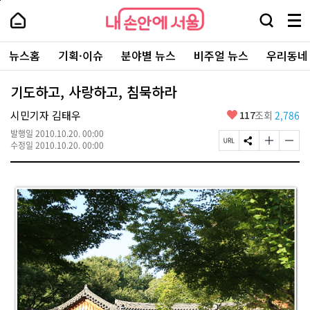
본
페
내
문
이
내
손
검
메
바
지
손
안
색
뉴
로
상
안
주
에
창
전
가
단
에
뉴스홈
기획·이슈
분야별 뉴스
비주얼 뉴스
우리동네
요
서
열
체
기
으
서
서
울
기
보
로
울
비
기
이
-
기도하고, 사랑하고, 침묵하라
스
동
서
바
울
좋
시민기자 김태우
117
조회
2,786
로
시
아
가
대
발행일
2010.10.20. 00:00
요
기
페
S
글
글
표
수정일
2010.10.20. 00:00
이
N
자
자
소
지
S
크
크
통
U
공
기
기
포
R
유
크
작
털
L
하
게
게
복
기
변
변
사
경
경
하
하
기
기