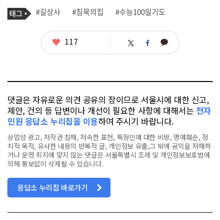
기
태
#길상사
#침묵의집
#수능100일기도
사
그
관
련
태
좋
117
카
트
페
그
아
카
위
이
요
오
터
스
톡
북
댓글은 자유로운 의견 공유의 장이므로 서울시에 대한 신고,
제안, 건의 등 답변이나 개선이 필요한 사항에 대해서는
전자
민원 응답소 누리집을 이용
하여 주시기 바랍니다.
상업성 광고, 저작권 침해, 저속한 표현, 특정인에 대한 비방, 명예훼손, 정
치적 목적, 유사한 내용의 반복적 글, 개인정보 유출,그 밖에 공익을 저해하
거나 운영 취지에 맞지 않는 댓글은 서울특별시 조례 및 개인정보보호법에
의해 통보없이 삭제될 수 있습니다.
응답소 누리집 바로가기