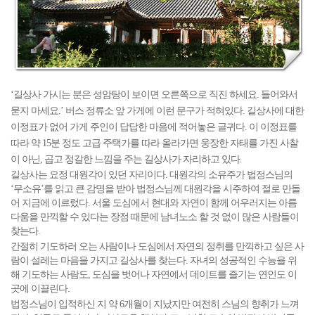
‘길상사 가시는 분은 성암탕이 보이면 오른쪽으로 직진 하세요. 들어와서
묻지 마세요.’ 버스 정류소 앞 가게에 이런 문구가 적혀있다. 길상사에 대한
이정표가 없어 가게 주인이 답답한 마음에 적어놓은 글귀다. 이 이정표를
따라 약 15분 정도 고급 주택가를 따라 올라가면 웅장한 자태를 가진 사찰
이 아닌, 곱고 정갈한 느낌을 주는 길상사가 자리하고 있다.
길상사는 요정 대원각이 있던 자리이다. 대원각의 소유주가 법정스님의
‘무소유’를 읽고 큰 감명을 받아 법정스님께 대원각을 시주하여 절로 만들
어 지금에 이르렀다. 서울 도심에서 현대와 자연이 함께 어우러지는 아름
다움을 만끽할 수 있다는 장점 때문에 남녀노소 할 것 없이 많은 사람들이
찾는다.
간절히 기도하러 오는 사람이나 도심에서 자연의 정취를 만끽하고 싶은 사
람이 설레는 마음을 가지고 길상사를 찾는다. 자녀의 성공적인 수능을 위
해 기도하는 사람도, 도심을 벗어나 자연에서 데이트를 즐기는 연인도 이
곳에 이끌린다.
법정스님이 입적하신 지 약 6개월이 지났지만 여전히 스님의 향취가 느껴