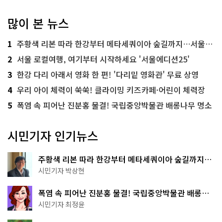
많이 본 뉴스
1
주황색 리본 따라 한강부터 메타세쿼이아 숲길까지…서울둘레길 15코스
2
서울 로컬여행, 여기부터 시작하세요 '서울에디션25'
3
한강 다리 아래서 영화 한 편! '다리밑 영화관' 무료 상영
4
우리 아이 체력이 쑥쑥! 클라이밍 키즈카페·어린이 체력장
5
폭염 속 피어난 진분홍 물결! 국립중앙박물관 배롱나무 명소
시민기자 인기뉴스
주황색 리본 따라 한강부터 메타세쿼이아 숲길까지…
서울둘레길 15코스
시민기자 박상현
폭염 속 피어난 진분홍 물결! 국립중앙박물관 배롱나
무 명소
시민기자 최정윤