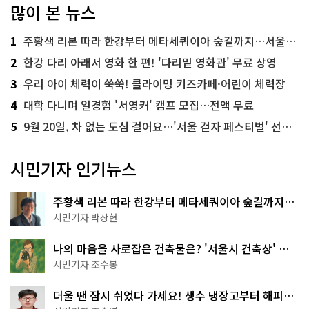
많이 본 뉴스
1
주황색 리본 따라 한강부터 메타세쿼이아 숲길까지…서울둘레길 15코스
2
한강 다리 아래서 영화 한 편! '다리밑 영화관' 무료 상영
3
우리 아이 체력이 쑥쑥! 클라이밍 키즈카페·어린이 체력장
4
대학 다니며 일경험 '서영커' 캠프 모집…전액 무료
5
9월 20일, 차 없는 도심 걸어요…'서울 걷자 페스티벌' 선착순 5천명
시민기자 인기뉴스
주황색 리본 따라 한강부터 메타세쿼이아 숲길까지…
서울둘레길 15코스
시민기자 박상현
나의 마음을 사로잡은 건축물은? '서울시 건축상' 수
상작 공개!
시민기자 조수봉
더울 땐 잠시 쉬었다 가세요! 생수 냉장고부터 해피소
·무더위쉼터까지