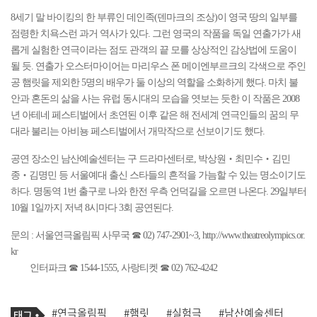
8세기 말 바이킹의 한 부류인 데인족(덴마크의 조상)이 영국 땅의 일부를
점령한 치욕스런 과거 역사가 있다. 그런 영국의 작품을 독일 연출가가 새
롭게 실험한 연극이라는 점도 관객의 끝 모를 상상적인 감상법에 도움이
될 듯. 연출가 오스터마이어는 마리우스 폰 메이엔부르크의 각색으로 주인
공 햄릿을 제외한 5명의 배우가 둘 이상의 역할을 소화하게 했다.
마치 불
안과 혼돈의 삶을 사는 유럽 동시대의 모습을 엿보는 듯한 이 작품은 2008
년 아테네 페스티벌에서 초연된 이후 같은 해 전세계 연극인들의 꿈의 무
대라 불리는 아비뇽 페스티벌에서 개막작으로 선보이기도 했다.
공연 장소인 남산예술센터는 구 드라마센터로, 박상원‧최민수‧김민
종‧김명민 등 서울예대 출신 스타들의 흔적을 가늠할 수 있는 명소이기도
하다. 명동역 1번 출구로 나와 한전 우측 언덕길을 오르면 나온다. 29일부터
10월 1일까지 저녁 8시마다 3회 공연된다.
문의 : 서울연극올림픽 사무국 ☎ 02) 747-2901~3, http://www.theatreolympics.or.
kr
인터파크 ☎ 1544-1555, 사랑티켓 ☎ 02) 762-4242
기
태
#연극올림픽
#햄릿
#실험극
#남산예술센터