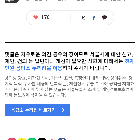
사
그
관
련
태
좋
176
카
트
페
그
아
카
위
이
요
오
터
스
톡
북
댓글은 자유로운 의견 공유의 장이므로 서울시에 대한 신고,
제안, 건의 등 답변이나 개선이 필요한 사항에 대해서는
전자
민원 응답소 누리집을 이용
하여 주시기 바랍니다.
상업성 광고, 저작권 침해, 저속한 표현, 특정인에 대한 비방, 명예훼손, 정
치적 목적, 유사한 내용의 반복적 글, 개인정보 유출,그 밖에 공익을 저해하
거나 운영 취지에 맞지 않는 댓글은 서울특별시 조례 및 개인정보보호법에
의해 통보없이 삭제될 수 있습니다.
응답소 누리집 바로가기