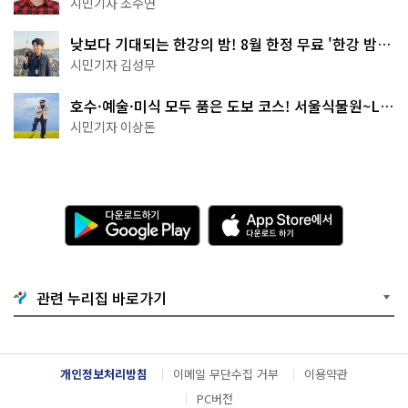
시민기자 조수연
낮보다 기대되는 한강의 밤! 8월 한정 무료 '한강 밤
핑' 예약은?
시민기자 김성무
호수·예술·미식 모두 품은 도보 코스! 서울식물원~LG
아트센터~마곡테라스거리
시민기자 이상돈
다
A
운
p
로
p
드
S
하
t
기
o
관련 누리집 바로가기
G
r
o
e
o
에
g
서
l
다
개인정보처리방침
이메일 무단수집 거부
이용약관
e
운
P
로
PC버전