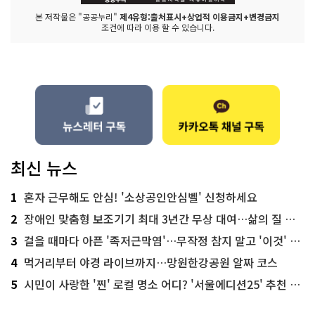
본 저작물은 "공공누리"
제4유형:출처표시+상업적 이용금지+변경금지
조건에 따라 이용 할 수 있습니다.
최신 뉴스
1
혼자 근무해도 안심! '소상공인안심벨' 신청하세요
2
장애인 맞춤형 보조기기 최대 3년간 무상 대여…삶의 질 높인다
3
걸을 때마다 아픈 '족저근막염'…무작정 참지 말고 '이것' 해보세요!
4
먹거리부터 야경 라이브까지…망원한강공원 알짜 코스
5
시민이 사랑한 '찐' 로컬 명소 어디? '서울에디션25' 추천 코스