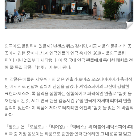
연극에도 올림픽이 있을까? 넌센스 퀴즈 같지만, 지금 서울의 문화거리 곳
곳에서 진행 중이다. 세계 연극인들의 연극 축제인 ‘2010 서울연극올림
픽’이 지난 24일부터 시작됐다. 이 중 국내 연극 팬들에게 특이한 체험을 전
해 줄 독일 작품 『햄릿』이 눈에 띈다.
이 작품은 베를린 샤우뷔네의 젊은 연출가 토마스 오스터마이어가 충격적
인 메시지로 전달해 일찍이 관심을 끌었다. 셰익스피어의 고전에 강렬한
표현과 제스처, 록 음악을 접합하는 실험적이고 파격적인 연출로 ‘햄릿’을
재탄생시킨 것. 세계 연극 팬을 감동시킨 유럽 연극계 차세대 리더의 연출
감각이 빛난다. 이 작품에 제대로 빠지려면 이전의 ‘햄릿’을 잊는 게 바람직
하다.
『햄릿』은 『오셀로』·『리어왕』·『맥베스』와 더불어 셰익스피어 4대
비극 중 가장 돋보이는 작품으로 웬만한 연극 팬이라면 그 내용을 잘 알고