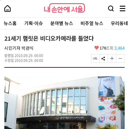
본
페
내
문
이
내
손
검
메
바
지
손
안
색
뉴
로
상
안
주
에
창
전
가
단
에
뉴스홈
기획·이슈
분야별 뉴스
비주얼 뉴스
우리동네
요
서
열
체
기
으
서
서
울
기
보
로
울
비
기
이
-
21세기 햄릿은 비디오카메라를 들었다
스
동
서
바
울
좋
시민기자 박관식
176
조회
3,464
로
시
아
가
대
발행일
2010.09.29. 00:00
요
기
페
S
글
글
표
수정일
2010.09.29. 00:00
이
N
자
자
소
지
S
크
크
통
U
공
기
기
포
R
유
크
작
털
L
하
게
게
복
기
변
변
사
경
경
하
하
기
기