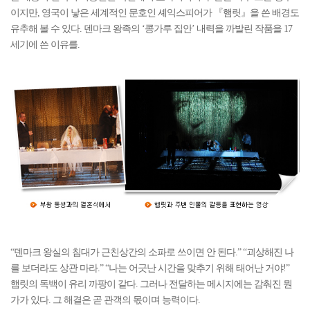
이지만, 영국이 낳은 세계적인 문호인 셰익스피어가 『햄릿』을 쓴 배경도
유추해 볼 수 있다. 덴마크 왕족의 ‘콩가루 집안’ 내력을 까발린 작품을 17
세기에 쓴 이유를.
“덴마크 왕실의 침대가 근친상간의 소파로 쓰이면 안 된다.” “괴상해진 나
를 보더라도 상관 마라.” “나는 어긋난 시간을 맞추기 위해 태어난 거야!”
햄릿의 독백이 유리 까팡이 같다. 그러나 전달하는 메시지에는 감춰진 뭔
가가 있다. 그 해결은 곧 관객의 몫이며 능력이다.