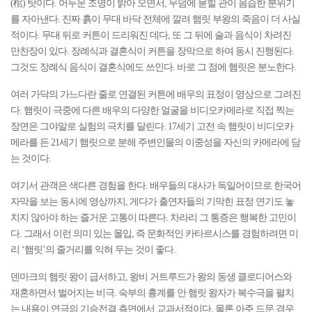
(棺) 탓이다. 어두운 조명이 밝아 오면서, 무덤에 묻힐 관이 음습한 분위기
를 자아낸다. 진짜 흙이 무대 바닥 전체에 깔려 햄릿 부왕의 죽음이 더 사실
적이다. 무대 뒤로 커튼이 드리워진 데다, 또 그 뒤에 술과 음식이 차려진
만찬장이 있다. 장례식과 결혼식이 커튼을 장막으로 하여 동시 진행된다.
그것도 장례식 음식이 결혼식에도 쓰인다. 바로 그 점에 햄릿은 분노한다.
여러 가닥의 가느다란 줄로 연결된 커튼에 배우의 표정이 영상으로 그려진
다. 햄릿이 극중에 다른 배우의 다양한 얼굴을 비디오카메라로 직접 찍는
장면은 그야말로 실험의 극치를 달린다. 17세기 고전 속 햄릿이 비디오카
메라를 든 21세기 햄릿으로 분해 주변인물의 이중성을 자신의 카메라에 담
는 것이다.
여기서 관객은 색다른 경험을 한다. 배우들의 대사가 독일어이므로 한국어
자막을 보는 동시에 영상까지, 게다가 출연자들의 기막힌 표정 연기도 놓
치지 않아야 하는 즐거운 고통이 따른다. 차라리 그 통증은 행복한 고민이
다. 그래서 이런 의미 있는 몰입, 즉 문화적인 카타르시스를 경험하려면 미
리 ‘햄릿’의 줄거리를 익혀 두는 것이 좋다.
덴마크의 햄릿 왕이 급서하고, 왕비 거트루드가 왕의 동생 클로디어스와
재혼하면서 벌어지는 비극. 숙부의 흉계를 안 햄릿 왕자가 복수극을 펼치
는 내용이 연극의 기승전결 측면에서 교과서적이다. 물론 아주 드문 경우