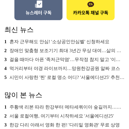
최신 뉴스
1
혼자 근무해도 안심! '소상공인안심벨' 신청하세요
2
장애인 맞춤형 보조기기 최대 3년간 무상 대여…삶의 질 높인다
3
걸을 때마다 아픈 '족저근막염'…무작정 참지 말고 '이것' 해보세요!
4
먹거리부터 야경 라이브까지…망원한강공원 알짜 코스
5
시민이 사랑한 '찐' 로컬 명소 어디? '서울에디션25' 추천 코스
많이 본 뉴스
1
주황색 리본 따라 한강부터 메타세쿼이아 숲길까지…서울둘레길 15코스
2
서울 로컬여행, 여기부터 시작하세요 '서울에디션25'
3
한강 다리 아래서 영화 한 편! '다리밑 영화관' 무료 상영