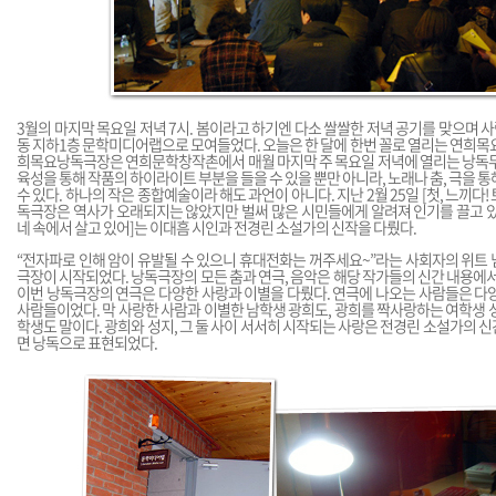
3월의 마지막 목요일 저녁 7시. 봄이라고 하기엔 다소 쌀쌀한 저녁 공기를 맞으며
동 지하1층 문학미디어랩으로 모여들었다. 오늘은 한 달에 한번 꼴로 열리는 연희목
희목요낭독극장은 연희문학창작촌에서 매월 마지막 주 목요일 저녁에 열리는 낭독무
육성을 통해 작품의 하이라이트 부분을 들을 수 있을 뿐만 아니라, 노래나 춤, 극을 
수 있다. 하나의 작은 종합예술이라 해도 과언이 아니다. 지난 2월 25일 [첫, 느끼다!
독극장은 역사가 오래되지는 않았지만 벌써 많은 시민들에게 알려져 인기를 끌고 있다.
네 속에서 살고 있어]는 이대흠 시인과 전경린 소설가의 신작을 다뤘다.
“전자파로 인해 암이 유발될 수 있으니 휴대전화는 꺼주세요~”라는 사회자의 위트
극장이 시작되었다. 낭독극장의 모든 춤과 연극, 음악은 해당 작가들의 신간 내용에서
이번 낭독극장의 연극은 다양한 사랑과 이별을 다뤘다. 연극에 나오는 사람들은 다
사람들이었다. 막 사랑한 사람과 이별한 남학생 광희도, 광희를 짝사랑하는 여학생 
학생도 말이다. 광희와 성지, 그 둘 사이 서서히 시작되는 사랑은 전경린 소설가의 신간
면 낭독으로 표현되었다.