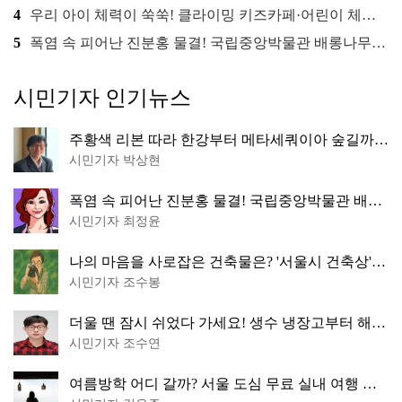
4
우리 아이 체력이 쑥쑥! 클라이밍 키즈카페·어린이 체력장
5
폭염 속 피어난 진분홍 물결! 국립중앙박물관 배롱나무 명소
시민기자 인기뉴스
주황색 리본 따라 한강부터 메타세쿼이아 숲길까
지…서울둘레길 15코스
시민기자 박상현
폭염 속 피어난 진분홍 물결! 국립중앙박물관 배롱
나무 명소
시민기자 최정윤
나의 마음을 사로잡은 건축물은? '서울시 건축상'
수상작 공개!
시민기자 조수봉
더울 땐 잠시 쉬었다 가세요! 생수 냉장고부터 해피
소·무더위쉼터까지
시민기자 조수연
여름방학 어디 갈까? 서울 도심 무료 실내 여행 코
스 추천