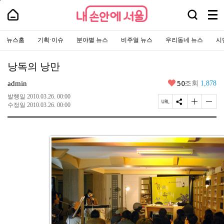
본
페
내
문
이
내
검
바
지
메
손
손
로
상
색
안
뉴
안
가
단
에
창
주
전
에
기
으
서
요
뉴스홈
기획·이슈
분야별 뉴스
비주얼 뉴스
우리동네 뉴스
시
열
체
로
서
울
서
이
기
보
-
울
비
동
서
기
스
울
낭독의 낭만
바
시
로
대
가
좋
50
표
admin
조회
1,878
기
아
소
통
요
발행일
2010.03.26. 00:00
포
페
S
글
글
수정일
2010.03.26. 00:00
털
이
N
자
자
지
S
크
크
U
공
기
기
R
유
크
작
L
하
게
게
복
기
변
변
사
경
경
하
하
기
기