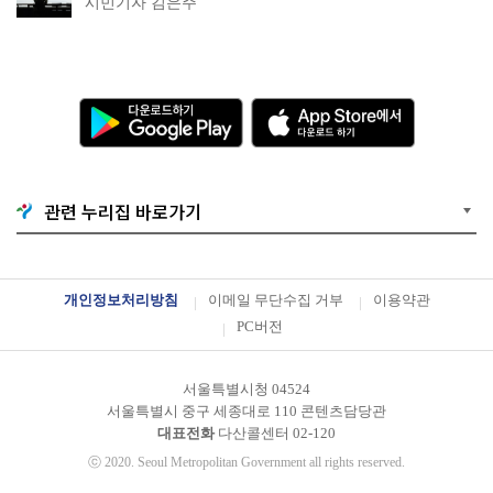
시민기자 김은주
다
A
운
p
로
p
드
S
하
t
기
o
G
r
o
e
관련 누리집 바로가기
o
에
g
서
l
다
e
운
P
로
l
드
개인정보처리방침
이메일 무단수집 거부
이용약관
a
하
y
기
PC버전
서울특별시청 04524
서울특별시 중구 세종대로 110 콘텐츠담당관
대표전화
다산콜센터
02-120
ⓒ
2020. Seoul Metropolitan Government all rights reserved.