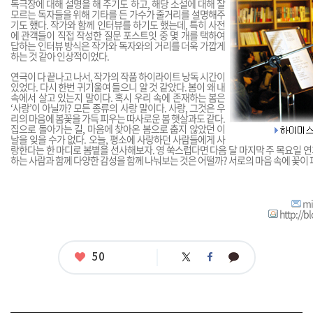
독극장에 대해 설명을 해 주기도 하고, 해당 소설에 대해 잘
모르는 독자들을 위해 기타를 든 가수가 줄거리를 설명해주
기도 했다. 작가와 함께 인터뷰를 하기도 했는데, 특히 사전
에 관객들이 직접 작성한 질문 포스트잇 중 몇 개를 택하여
답하는 인터뷰 방식은 작가와 독자와의 거리를 더욱 가깝게
하는 것 같아 인상적이었다.
연극이 다 끝나고 나서, 작가의 작품 하이라이트 낭독 시간이
있었다. 다시 한번 귀기울여 들으니 알 것 같았다. 봄이 왜 내
속에서 살고 있는지 말이다. 혹시 우리 속에 존재하는 봄은
‘사랑’이 아닐까? 모든 종류의 사랑 말이다. 사랑, 그것은 우
리의 마음에 봄꽃을 가득 피우는 따사로운 봄 햇살과도 같다.
집으로 돌아가는 길, 마음에 찾아온 봄으로 춥지 않았던 이
날을 잊을 수가 없다. 오늘, 평소에 사랑하던 사람들에게 사
랑한다는 한 마디로 봄볕을 선사해보자. 영 쑥스럽다면 다음 달 마지막 주 목요일
하는 사람과 함께 다양한 감성을 함께 나눠보는 것은 어떨까? 서로의 마음 속에 꽃이 
mi
http://b
좋
50
트
페
카
아
위
이
카
터
스
오
요
북
톡