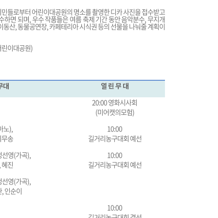
 시민들로부터 어린이대공원의 명소를 촬영한 디카 사진을 접수받고
)로 접수하면 되며, 우수 작품들은 여름 축제 기간 동안 음악분수, 무지개
놀이동산, 동물공연장, 카페테리아 시식권 등의 선물을 나눠줄 계획이
어린이대공원)
무대
열 린 무 대
20:00 영화시사회
(미어캣의모험)
아노),
10:00
이무송
길거리농구대회 예선
정선영(가곡),
10:00
 혜진
길거리농구대회 예선
정선영(가곡),
, 인순이
10:00
길거리농구대회 결선