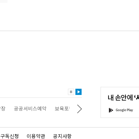
내
손
안
에
'서
광장
공공서비스예약
보육포털
일자리포털
문화포털
G
울'을
o
다
o
운
g
로
l
드
e
 구독신청
이용약관
공지사항
하
P