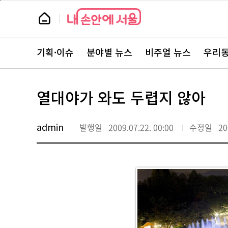
본
페
문
이
뉴
바
지
스
로
상
룸
가
단
뉴
기
으
스
로
기획·이슈
분야별 뉴스
비주얼 뉴스
우리동
주
이
요
동
서
비
스
열대야가 와도 두렵지 않아
바
로
가
기
admin
발행일
2009.07.22. 00:00
수정일
20