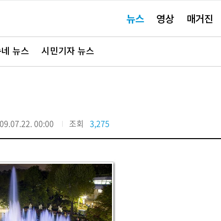
주
뉴스
영상
매거진
요
서
비
스
바
네 뉴스
시민기자 뉴스
로
가
기"
09.07.22. 00:00
조회
3,275