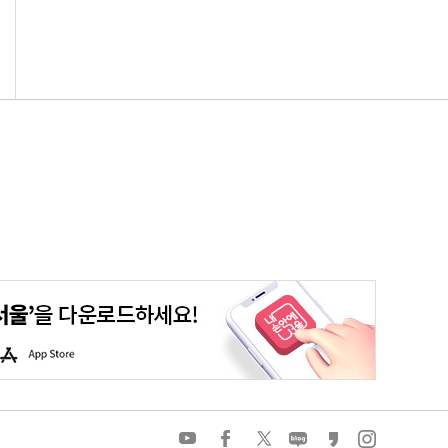
평생학습포털
청년포털
대기환경정보
에코마일리지
A
p
p
S
t
o
유
페
트
네
카
인
r