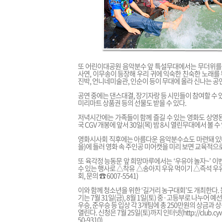
또 어린이대공원 음악분수 앞 특설무대에서는 무더위를 식
사연, 이무송이 등장해 우리 귀에 익숙한 친숙한 노래를 부
진박, 언니네미술관, 인순이 등이 무대에 올라 신나는 공
공연 중에는 댄스대결, 장기자랑 등 시민들이 참여할 수 
미리마트 상품권 등의 선물도 받을 수 있다.
저녁시간에는 가족들이 함께 즐길 수 있는 영화도 상영된다
국 CGV 개봉에 앞서 30일(목) 밤 8시 열린무대에서 볼 수
영화시사회 직후에는 아름다운 음악분수쇼도 마련돼 있다
을)에 들러 영화 속 주인공 미어캣을 미리 보면 교육적으로
또 육각정 능동문 앞 희망마루에서는 ‘우유야 놀자~’ 
수 있는 행사로 △착유 △송아지 우유 먹이기 △즉석 우
회, 문의 ☎ 6007-5541)
이와 함께 청소년을 위한 ‘길거리 농구대회’도 개최한다
기는 7월 31일(금), 8월 1일(토) 중·고등부로 나누어 
우승, 준우승 등 입상 각 3개팀에 총 250만원의 상금과
열린다. 신청은 7월 25일(토)까지 인터넷(
http://club.c
50-9310)