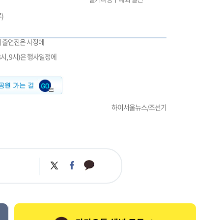
)
며 출연진은 사정에
 8시, 9시)은 행사일정에
하이서울뉴스/조선기
카
트
페
카
위
이
오
터
스
톡
북