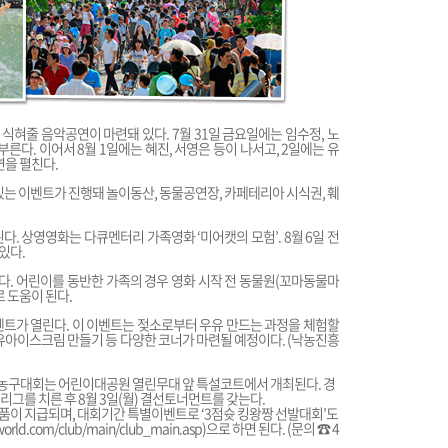
혀줄 음악공연이 마련돼 있다. 7월 31일 금요일에는 임수정, 노
른다. 이어서 8월 1일에는 혜진, 서영은 등이 나서고, 2일에는 유
연을 펼친다.
있는 이벤트가 진행돼 놀이동산, 동물공연장, 카페테리아 시식권, 훼
. 상영영화는 다큐멘터리 가족영화 ‘미어캣의 모험’. 8월 6일 전
 있다.
. 어린이를 동반한 가족의 경우 영화 시작 전 동물원(꼬마동물마
 도움이 된다.
이벤트가 열린다. 이 이벤트는 젖소로부터 우유 만드는 과정을 체험할
유아이스크림 만들기 등 다양한 코너가 마련될 예정이다. (낙농진흥
. 농구대회는 어린이대공원 열린무대 앞 특설코트에서 개최된다. 경
예선리그를 치른 후 8월 3일(월) 결선토너먼트를 갖는다.
 상품이 지급되며, 대회기간 특별이벤트로 ‘3점슛 킹왕짱 선발대회’도
yworld.com/club/main/club_main.asp
)으로 하면 된다. (문의 ☎ 4