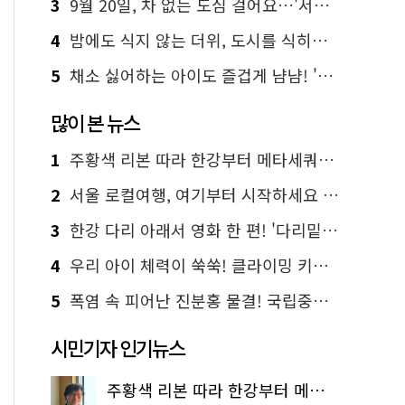
3
9월 20일, 차 없는 도심 걸어요…'서울 걷자 페스티벌' 선착순 5천명
4
밤에도 식지 않는 더위, 도시를 식히는 시원한 해법은?
5
채소 싫어하는 아이도 즐겁게 냠냠! '찾아가는 서울시 식생활 교육' 현장
많이 본 뉴스
1
주황색 리본 따라 한강부터 메타세쿼이아 숲길까지…서울둘레길 15코스
2
서울 로컬여행, 여기부터 시작하세요 '서울에디션25'
3
한강 다리 아래서 영화 한 편! '다리밑 영화관' 무료 상영
4
우리 아이 체력이 쑥쑥! 클라이밍 키즈카페·어린이 체력장
5
폭염 속 피어난 진분홍 물결! 국립중앙박물관 배롱나무 명소
시민기자 인기뉴스
주황색 리본 따라 한강부터 메타세쿼이아 숲길까지…서울둘레길 15코스