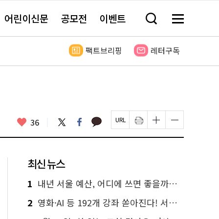
어린이신문
공모전
이벤트
검
메
색
뉴
창
전
열
체
팩트브리핑
레터구독
기
보
기
카
좋
트
페
36
페
인
글
글
카
위
이
아
이
쇄
자
자
오
터
스
요
지
하
크
크
톡
북
U
기
기
기
R
새
크
작
L
창
게
게
최신 뉴스
복
열
변
변
사
림
경
경
하
하
1
내년 서울 예산, 어디에 쓰면 좋을까요? 온라인 투표
기
기
2
영화·AI 등 192개 강좌 쏟아진다! 서울시민대학 선착순 신청