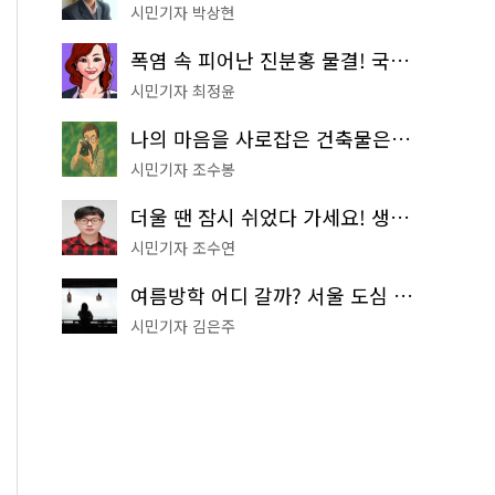
시민기자 박상현
폭염 속 피어난 진분홍 물결! 국립중앙박물관 배롱나무 명소
시민기자 최정윤
나의 마음을 사로잡은 건축물은? '서울시 건축상' 수상작 공개!
시민기자 조수봉
더울 땐 잠시 쉬었다 가세요! 생수 냉장고부터 해피소·무더위쉼터까지
시민기자 조수연
여름방학 어디 갈까? 서울 도심 무료 실내 여행 코스 추천
시민기자 김은주