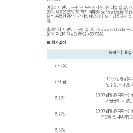
아울러 어린이대공원은 ‘포토존 사진 페스티벌’을 열어
있다. 작품은 25일(토)까지 이메일(pz@sisul.or.kr
분수, 동물원 광장에 전시될 예정이다. 또 추첨을 통해 
다.
홈페이지 : 어린이대공원 홈페이지(
www.sisul.or.kr
→ 
문의 : 어린이대공원 ☎ 02)450-9340
■
행사일정
음악분수 특설
7.30(목)
19:00 김영랑(피
7.31(금)
임수정, 노사연, 
19:00 김영랑(피아노), 
8. 1(토)
사물놀이, 서영은,
19:00 김영랑(피아노), 
8. 2(일)
유진박, 언니네이발관
8. 3(월)