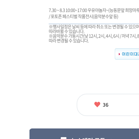
7.30 ~ 8.3 10:00~17:00 우유야놀자~(능동문앞 희망마루
/ 포토존 페스티벌 작품전시(음악분수앞 등)
※행사일정은 날씨 등에 따라 취소 또는 변경될 수 있으
따라바뀔 수 있습니다.
※음악분수 가동시간(낮 12시, 2시, 4시, 6시 / 저녁 7시,
따라 변경될 수 있습니다.
좋
36
아
요