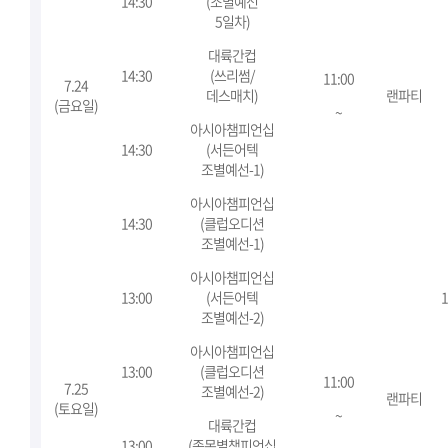
14:30
(조별예선
5일차)
대륙간컵
14:30
(쓰리썸/
11:00
7.24
데스매치)
랜파티
(금요일)
~
아시아챔피언십
14:30
(서든어텍
조별예선-1)
아시아챔피언십
14:30
(클럽오디션
조별예선-1)
아시아챔피언십
13:00
(서든어텍
1
조별예선-2)
아시아챔피언십
13:00
(클럽오디션
11:00
7.25
조별예선-2)
랜파티
(토요일)
~
대륙간컵
13:00
(종목별챔피언십