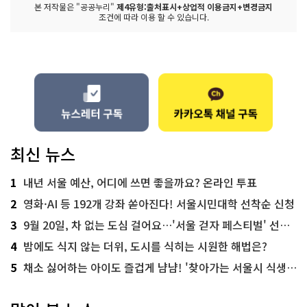
본 저작물은 "공공누리"
제4유형:출처표시+상업적 이용금지+변경금지
조건에 따라 이용 할 수 있습니다.
최신 뉴스
1
내년 서울 예산, 어디에 쓰면 좋을까요? 온라인 투표
2
영화·AI 등 192개 강좌 쏟아진다! 서울시민대학 선착순 신청
3
9월 20일, 차 없는 도심 걸어요…'서울 걷자 페스티벌' 선착순 5천명
4
밤에도 식지 않는 더위, 도시를 식히는 시원한 해법은?
5
채소 싫어하는 아이도 즐겁게 냠냠! '찾아가는 서울시 식생활 교육' 현장