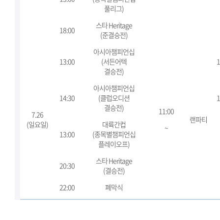
풀리그)
스타 Heritage
18:00
(준결승전)
아시아챔피언십
13:00
(서든어텍
1
결승전)
아시아챔피언십
14:30
(클럽오디션
1
결승전)
11:00
7.26
랜파티
(일요일)
대륙간컵
~
13:00
(종목별챔피언십
플레이오프)
스타 Heritage
20:30
(결승전)
22:00
폐막식