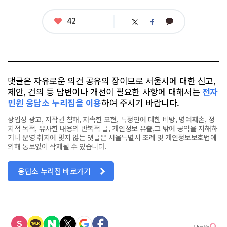
좋
42
카
트
페
아
카
위
이
요
오
터
스
톡
북
댓글은 자유로운 의견 공유의 장이므로 서울시에 대한 신고,
제안, 건의 등 답변이나 개선이 필요한 사항에 대해서는
전자
민원 응답소 누리집을 이용
하여 주시기 바랍니다.
상업성 광고, 저작권 침해, 저속한 표현, 특정인에 대한 비방, 명예훼손, 정
치적 목적, 유사한 내용의 반복적 글, 개인정보 유출,그 밖에 공익을 저해하
거나 운영 취지에 맞지 않는 댓글은 서울특별시 조례 및 개인정보보호법에
의해 통보없이 삭제될 수 있습니다.
응답소 누리집 바로가기