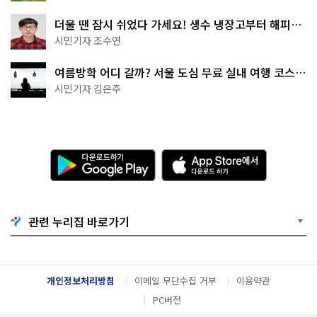
더울 땐 잠시 쉬었다 가세요! 생수 냉장고부터 해피소
·무더위쉼터까지
시민기자 조수연
여름방학 어디 갈까? 서울 도심 무료 실내 여행 코스
추천
시민기자 김은주
다
A
운
p
로
p
드
S
하
t
기
o
관련 누리집 바로가기
G
r
o
e
o
에
g
서
l
다
개인정보처리방침
이메일 무단수집 거부
이용약관
e
운
P
로
PC버전
l
드