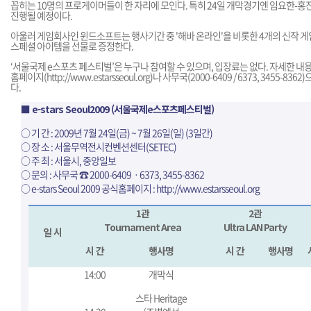
꼽히는 10명의 프로게이머들이 한 자리에 모인다. 특히 24일 개막경기엔 임요한-
진행될 예정이다.
아울러 게임회사인 윈드소프트는 행사기간 중 '해바 온라인'을 비롯한 4개의 신작 
스페셜 아이템을 선물로 증정한다.
‘서울국제 e스포츠 페스티벌’은 누구나 참여할 수 있으며, 입장료는 없다. 자세한 내용은 e-s
홈페이지(
http://www.estarsseoul.org
)나 사무국(2000-6409 / 6373, 3455-8
다.
■ e-stars Seoul2009 (서울국제e스포츠페스티벌)
○ 기 간 : 2009년 7월 24일(금) ~ 7월 26일(일) (3일간)
○ 장 소 : 서울무역전시컨벤션센터(SETEC)
○ 주 최 : 서울시, 중앙일보
○ 문의 : 사무국 ☎ 2000-6409ㆍ6373, 3455-8362
○ e-stars Seoul 2009 공식홈페이지 :
http://www.estarsseoul.org
1관
2관
Tournament Area
Ultra LAN Party
일 시
시 간
행사명
시 간
행사명
14:00
개막식
스타 Heritage