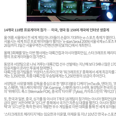
14개국 118명 프로게이머 참가 … 미국, 영국 등 150여 개국에 인터넷 생중계
올 여름 서울에서 전 세계 게임 마니아들이 손꼽아 기대하는 e-스포츠 축제가 열린다.
서울시는 세계 최강 프로게이머들이 펼치는 'e-stars Seoul 2009(서울국제 e스포츠
26일까지 3일간 서울무역전시컨벤션센터(SETEC)에서 개최한다.
올해 3회째를 맞는 이번 행사에는 대륙간컵과 아시아챔피언십, 스타크래프트 헤리티지 
명의 프로게이머들이 참가한다.
동양과 서양팀으로 나눠 겨루는 대륙간컵 선수 선발에는 지난해 보다 5배나 많은 170
임유저들이 온라인 투표에 참여했다.
대륙간컵 참가팀들은 '카운터스트라이크'와 '워크래프트3' 종목에서 세계 최강자를 
게는 3,350만원, 최종 대륙간컵 우승팀에게는 5,250만원의 상금이 주어진다.
서양팀은 사뮤엘 매튜 감독을 중심으로 한 ‘엠티더블유 디케이’(mTw.dk, 덴마크), ‘프나
SI, 스웨덴), ‘에스케이게이밍’ (SK-Gaming, 스웨덴) 등이 나서며, 동양팀은 한국
의 ‘위메이드 폭스’(Wemade FOX), 중국의 ‘타이루’ (Tyloo), 카자흐스탄의 ‘케이23’ 
또, 한국과 일본, 중국, 싱가폴 등 아시아 7개국 18개팀이 참가하는 아시아 챔피언
금이 걸린 '서든어텍'과 '오디션' 종목에서 국가간 자존심 대결을 펼친다. 아시아 챔
텍'과 '오디션'은 특히 한국이 개발한 우수 게임들로 이번 대회를 통해 전 세계 유저
‘스타크래프트 헤리티지’에는 임요한과 이윤열, 마재윤 등 지난 10년간 한국 e-스포