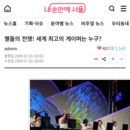
본
페
내
문
이
내
손
검
메
바
지
손
안
색
뉴
로
상
안
주
에
창
전
가
단
에
뉴스홈
기획·이슈
분야별 뉴스
비주얼 뉴스
우리동네
요
서
열
체
기
으
서
서
울
기
보
로
울
비
기
이
-
별들의 전쟁! 세계 최고의 게이머는 누구?
스
동
서
바
울
좋
admin
42
조회
2,143
로
시
아
가
대
발행일
2009.07.20. 00:00
요
기
페
S
글
글
표
수정일
2009.07.20. 00:00
이
N
자
자
소
지
S
크
크
통
U
공
기
기
포
R
유
크
작
털
L
하
게
게
복
기
변
변
사
경
경
하
하
기
기