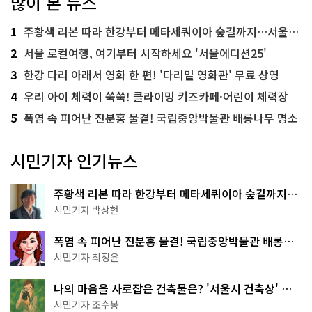
많이 본 뉴스
1
주황색 리본 따라 한강부터 메타세쿼이아 숲길까지…서울둘레길 15코스
2
서울 로컬여행, 여기부터 시작하세요 '서울에디션25'
3
한강 다리 아래서 영화 한 편! '다리밑 영화관' 무료 상영
4
우리 아이 체력이 쑥쑥! 클라이밍 키즈카페·어린이 체력장
5
폭염 속 피어난 진분홍 물결! 국립중앙박물관 배롱나무 명소
시민기자 인기뉴스
주황색 리본 따라 한강부터 메타세쿼이아 숲길까지…
서울둘레길 15코스
시민기자 박상현
폭염 속 피어난 진분홍 물결! 국립중앙박물관 배롱나
무 명소
시민기자 최정윤
나의 마음을 사로잡은 건축물은? '서울시 건축상' 수
상작 공개!
시민기자 조수봉