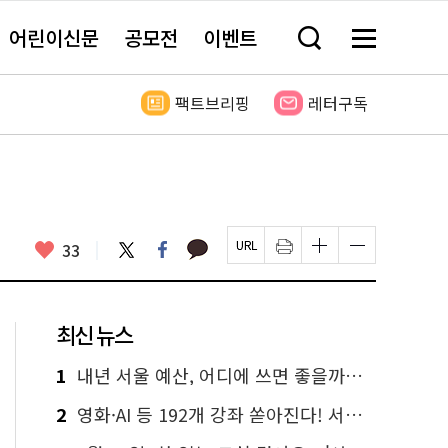
어린이신문
공모전
이벤트
검
메
색
뉴
창
전
열
체
팩트브리핑
레터구독
기
보
기
카
좋
트
페
33
페
인
글
글
카
위
이
아
이
쇄
자
자
오
터
스
요
지
하
크
크
톡
북
U
기
기
기
R
새
크
작
L
창
게
게
최신 뉴스
복
열
변
변
사
림
경
경
하
하
1
내년 서울 예산, 어디에 쓰면 좋을까요? 온라인 투표
기
기
2
영화·AI 등 192개 강좌 쏟아진다! 서울시민대학 선착순 신청