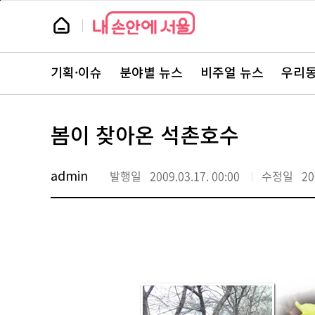
본
페
문
이
뉴
바
지
스
로
상
룸
가
단
뉴
기
으
스
로
기획·이슈
분야별 뉴스
비주얼 뉴스
우리동
주
이
요
동
서
비
스
봄이 찾아온 석촌호수
바
로
가
기
admin
발행일
2009.03.17. 00:00
수정일
20