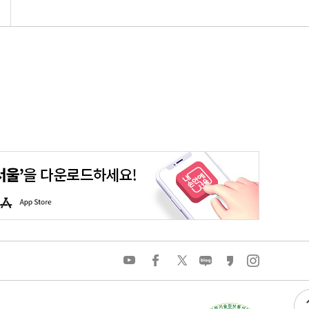
평생학습포털
청년포털
대기환경정보
에코마일리지
A
p
p
S
t
o
유
페
트
네
카
인
r
튜
이
위
이
카
스
e
브
스
터
버
오
타
북
블
스
그
로
토
램