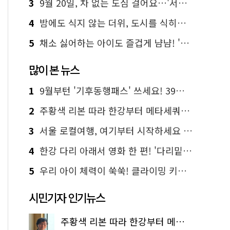
3
9월 20일, 차 없는 도심 걸어요…'서울 걷자 페스티벌' 선착순 5천명
4
밤에도 식지 않는 더위, 도시를 식히는 시원한 해법은?
5
채소 싫어하는 아이도 즐겁게 냠냠! '찾아가는 서울시 식생활 교육' 현장
많이 본 뉴스
1
9월부턴 '기후동행패스' 쓰세요! 39세까지 청년 혜택
2
주황색 리본 따라 한강부터 메타세쿼이아 숲길까지…서울둘레길 15코스
3
서울 로컬여행, 여기부터 시작하세요 '서울에디션25'
4
한강 다리 아래서 영화 한 편! '다리밑 영화관' 무료 상영
5
우리 아이 체력이 쑥쑥! 클라이밍 키즈카페·어린이 체력장
시민기자 인기뉴스
주황색 리본 따라 한강부터 메타세쿼이아 숲길까지…서울둘레길 15코스