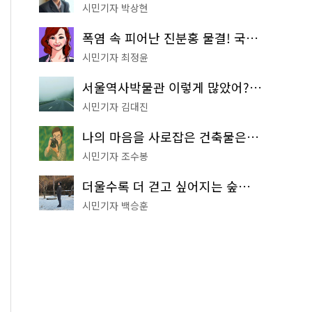
시민기자 박상현
폭염 속 피어난 진분홍 물결! 국립중앙박물관 배롱나무 명소
시민기자 최정윤
서울역사박물관 이렇게 많았어? 주말마다 한 곳씩 떠나는 역사 산책
시민기자 김대진
나의 마음을 사로잡은 건축물은? '서울시 건축상' 수상작 공개!
시민기자 조수봉
더울수록 더 걷고 싶어지는 숲길! 서울둘레길 '아차산 코스'
시민기자 백승훈