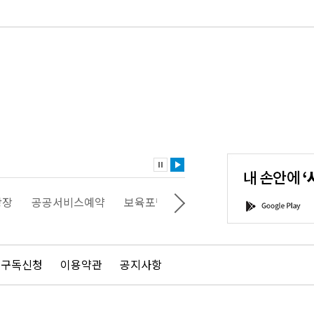
내
손
안
에
'서
광장
공공서비스예약
보육포털
일자리포털
문화포털
G
울'을
o
다
o
운
g
로
l
드
e
 구독신청
이용약관
공지사항
하
P
세
l
요!
a
y