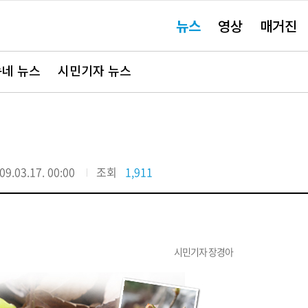
주
뉴스
영상
매거진
요
서
비
스
바
네 뉴스
시민기자 뉴스
로
가
기"
09.03.17. 00:00
조회
1,911
시민기자 장경아