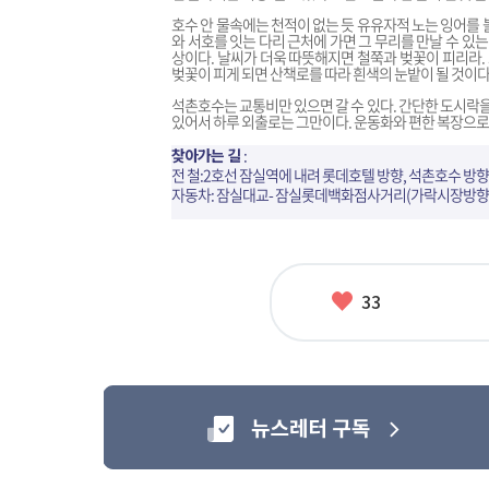
호수 안 물속에는 천적이 없는 듯 유유자적 노는 잉어를 볼
와 서호를 잇는 다리 근처에 가면 그 무리를 만날 수 있
상이다. 날씨가 더욱 따뜻해지면 철쭉과 벚꽃이 피리라.
벚꽃이 피게 되면 산책로를 따라 흰색의 눈밭이 될 것이다
석촌호수는 교통비만 있으면 갈 수 있다. 간단한 도시락을
있어서 하루 외출로는 그만이다. 운동화와 편한 복장으로 
찾아가는 길
:
전 철:2호선 잠실역에 내려 롯데호텔 방향, 석촌호수 방향
자동차: 잠실대교- 잠실롯데백화점사거리(가락시장방향)
좋
33
아
요