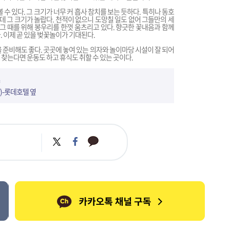
 수 있다. 그 크기가 너무 커 흡사 참치를 보는 듯하다. 특히나 동호
는데 그 크기가 놀랍다. 천적이 없으니 도망칠 일도 없어 그들만의 세
 그 때를 위해 봉우리를 한껏 움츠리고 있다. 향긋한 꽃내음과 함께
. 이제 곧 있을 벚꽃놀이가 기대된다.
 준비해도 좋다. 곳곳에 놓여 있는 의자와 놀이마당 시설이 잘 되어
찾는다면 운동도 하고 휴식도 취할 수 있는 곳이다.
-롯데호텔 옆
카
트
페
카
위
이
오
터
스
톡
북