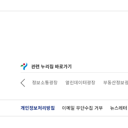
관련 누리집 바로가기
상상대로 서울
정보소통광장
열린데이터광장
부동산정보
개인정보처리방침
이메일 무단수집 거부
뉴스레터