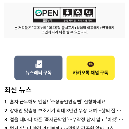
본 저작물은 "공공누리"
제4유형:출처표시+상업적 이용금지+변경금지
조건에 따라 이용 할 수 있습니다.
최신 뉴스
1
혼자 근무해도 안심! '소상공인안심벨' 신청하세요
2
장애인 맞춤형 보조기기 최대 3년간 무상 대여…삶의 질 높인다
3
걸을 때마다 아픈 '족저근막염'…무작정 참지 말고 '이것' 해보세요!
4
먹거리부터 야경 라이브까지…망원한강공원 알짜 코스