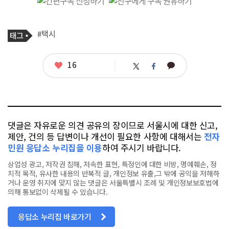
기
태
#택시
사
그
관
련
태
좋
16
카
트
페
그
아
카
위
이
요
오
터
스
톡
북
댓글은 자유로운 의견 공유의 장이므로 서울시에 대한 신고,
제안, 건의 등 답변이나 개선이 필요한 사항에 대해서는
전자
민원 응답소 누리집을 이용
하여 주시기 바랍니다.
상업성 광고, 저작권 침해, 저속한 표현, 특정인에 대한 비방, 명예훼손, 정
치적 목적, 유사한 내용의 반복적 글, 개인정보 유출,그 밖에 공익을 저해하
거나 운영 취지에 맞지 않는 댓글은 서울특별시 조례 및 개인정보보호법에
의해 통보없이 삭제될 수 있습니다.
응답소 누리집 바로가기