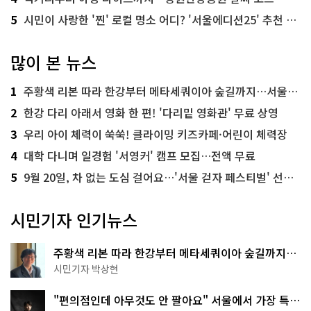
5
시민이 사랑한 '찐' 로컬 명소 어디? '서울에디션25' 추천 코스
많이 본 뉴스
1
주황색 리본 따라 한강부터 메타세쿼이아 숲길까지…서울둘레길 15코스
2
한강 다리 아래서 영화 한 편! '다리밑 영화관' 무료 상영
3
우리 아이 체력이 쑥쑥! 클라이밍 키즈카페·어린이 체력장
4
대학 다니며 일경험 '서영커' 캠프 모집…전액 무료
5
9월 20일, 차 없는 도심 걸어요…'서울 걷자 페스티벌' 선착순 5천명
시민기자 인기뉴스
주황색 리본 따라 한강부터 메타세쿼이아 숲길까지…
서울둘레길 15코스
시민기자 박상현
"편의점인데 아무것도 안 팔아요" 서울에서 가장 특별