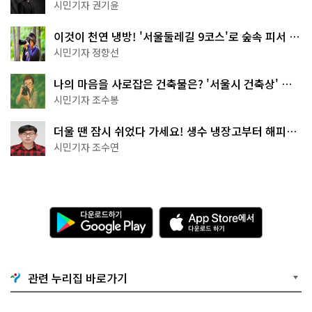
한 편의점의 정체
시민기자 권기윤
이것이 천연 냉방! '서울둘레길 9코스'로 숲속 피서 떠
나볼까
시민기자 정향선
나의 마음을 사로잡은 건축물은? '서울시 건축상' 수
상작 공개!
시민기자 조수봉
더울 땐 잠시 쉬었다 가세요! 생수 냉장고부터 해피소
·무더위쉼터까지
시민기자 조수연
다
A
운
p
로
p
드
S
하
t
기
o
관련 누리집 바로가기
G
r
o
e
o
에