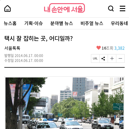
본
페
내
문
이
내
손
검
메
바
지
손
안
색
뉴
로
상
안
주
에
창
전
가
단
에
뉴스홈
기획·이슈
분야별 뉴스
비주얼 뉴스
우리동네
요
서
열
체
기
으
서
서
울
기
보
로
울
비
기
이
-
택시 잘 잡히는 곳, 어디일까?
스
동
서
바
울
좋
서울톡톡
16
조회
3,382
로
시
아
가
대
발행일
2014.06.17. 00:00
요
기
페
S
글
글
표
수정일
2014.06.17. 00:00
이
N
자
자
소
지
S
크
크
통
U
공
기
기
포
R
유
크
작
털
L
하
게
게
복
기
변
변
사
경
경
하
하
기
기