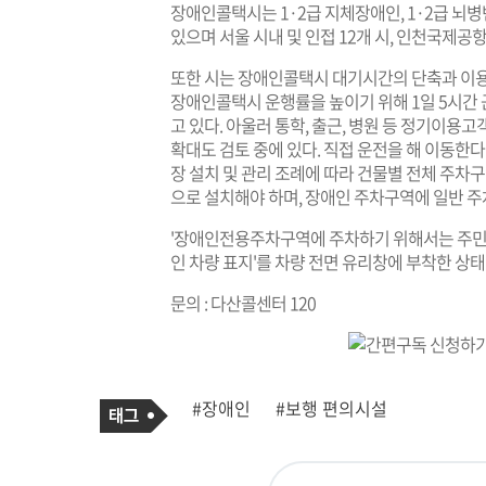
장애인콜택시는 1·2급 지체장애인, 1·2급 뇌병
있으며 서울 시내 및 인접 12개 시, 인천국제공
또한 시는 장애인콜택시 대기시간의 단축과 이
장애인콜택시 운행률을 높이기 위해 1일 5시간 
고 있다. 아울러 통학, 출근, 병원 등 정기이용
확대도 검토 중에 있다. 직접 운전을 해 이동한다
장 설치 및 관리 조례에 따라 건물별 전체 주차구
으로 설치해야 하며, 장애인 주차구역에 일반 주
'장애인전용주차구역에 주차하기 위해서는 주민센
인 차량 표지'를 차량 전면 유리창에 부착한 
문의 : 다산콜센터 120
기
태
#장애인
#보행 편의시설
사
그
관
련
태
그