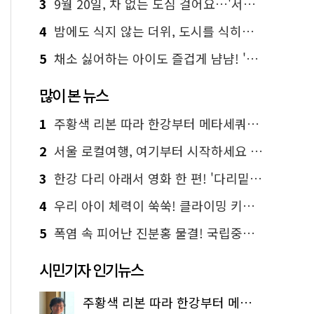
3
9월 20일, 차 없는 도심 걸어요…'서울 걷자 페스티벌' 선착순 5천명
4
밤에도 식지 않는 더위, 도시를 식히는 시원한 해법은?
5
채소 싫어하는 아이도 즐겁게 냠냠! '찾아가는 서울시 식생활 교육' 현장
많이 본 뉴스
1
주황색 리본 따라 한강부터 메타세쿼이아 숲길까지…서울둘레길 15코스
2
서울 로컬여행, 여기부터 시작하세요 '서울에디션25'
3
한강 다리 아래서 영화 한 편! '다리밑 영화관' 무료 상영
4
우리 아이 체력이 쑥쑥! 클라이밍 키즈카페·어린이 체력장
5
폭염 속 피어난 진분홍 물결! 국립중앙박물관 배롱나무 명소
시민기자 인기뉴스
주황색 리본 따라 한강부터 메타세쿼이아 숲길까지…서울둘레길 15코스