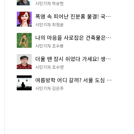
시민기자 박상현
폭염 속 피어난 진분홍 물결! 국립중앙박물관 배롱나무 명소
시민기자 최정윤
나의 마음을 사로잡은 건축물은? '서울시 건축상' 수상작 공개!
시민기자 조수봉
더울 땐 잠시 쉬었다 가세요! 생수 냉장고부터 해피소·무더위쉼터까지
시민기자 조수연
여름방학 어디 갈까? 서울 도심 무료 실내 여행 코스 추천
시민기자 김은주