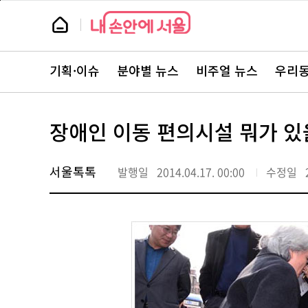
본
페
문
이
뉴
바
지
스
로
상
룸
가
단
뉴
기
으
스
로
기획·이슈
분야별 뉴스
비주얼 뉴스
우리동
주
이
요
동
서
비
스
장애인 이동 편의시설 뭐가 있
바
로
가
기
서울톡톡
발행일
2014.04.17. 00:00
수정일