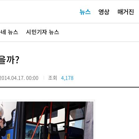
주
뉴스
영상
매거진
요
서
비
스
바
네 뉴스
시민기자 뉴스
로
가
기"
을까?
2014.04.17. 00:00
조회
4,178