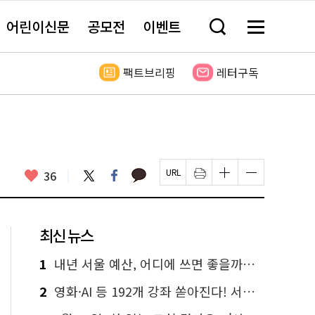
어린이신문
공모전
이벤트
검
메
색
뉴
창
전
열
체
팩트브리핑
레터구독
기
보
기
카
좋
트
페
36
페
인
글
글
카
위
이
아
이
쇄
자
자
오
터
스
요
지
하
크
크
톡
북
U
기
기
기
R
새
크
작
L
창
게
게
최신 뉴스
복
열
변
변
사
림
경
경
하
하
1
내년 서울 예산, 어디에 쓰면 좋을까요? 온라인 투표
기
기
2
영화·AI 등 192개 강좌 쏟아진다! 서울시민대학 선착순 신청