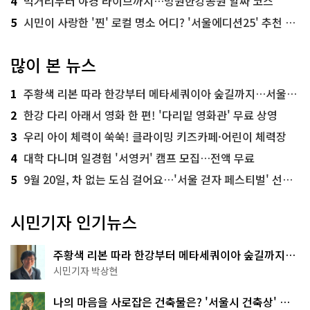
4
먹거리부터 야경 라이브까지…망원한강공원 알짜 코스
5
시민이 사랑한 '찐' 로컬 명소 어디? '서울에디션25' 추천 코스
많이 본 뉴스
1
주황색 리본 따라 한강부터 메타세쿼이아 숲길까지…서울둘레길 15코스
2
한강 다리 아래서 영화 한 편! '다리밑 영화관' 무료 상영
3
우리 아이 체력이 쑥쑥! 클라이밍 키즈카페·어린이 체력장
4
대학 다니며 일경험 '서영커' 캠프 모집…전액 무료
5
9월 20일, 차 없는 도심 걸어요…'서울 걷자 페스티벌' 선착순 5천명
시민기자 인기뉴스
주황색 리본 따라 한강부터 메타세쿼이아 숲길까지…
서울둘레길 15코스
시민기자 박상현
나의 마음을 사로잡은 건축물은? '서울시 건축상' 수