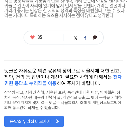
지는 방문객들을 기분좋게 만들 것이다. 거리 곳곳에 화강암 벤치마다 
귀들은 길손이 자리에 앉기에 앞서 먼저 말을 건넨다. 거리는 얼굴이다
거리가 풍기는 인상은 한 지역의 성격과 특징을 대변한다고 볼 수 있다.
리는 거리마다 특화하는 요즈음 시사하는 점이 많다고 생각한다.
좋
35
카
트
페
아
카
위
이
요
오
터
스
톡
북
댓글은 자유로운 의견 공유의 장이므로 서울시에 대한 신고,
제안, 건의 등 답변이나 개선이 필요한 사항에 대해서는
전자
민원 응답소 누리집을 이용
하여 주시기 바랍니다.
상업성 광고, 저작권 침해, 저속한 표현, 특정인에 대한 비방, 명예훼손, 정
치적 목적, 유사한 내용의 반복적 글, 개인정보 유출,그 밖에 공익을 저해하
거나 운영 취지에 맞지 않는 댓글은 서울특별시 조례 및 개인정보보호법에
의해 통보없이 삭제될 수 있습니다.
응답소 누리집 바로가기