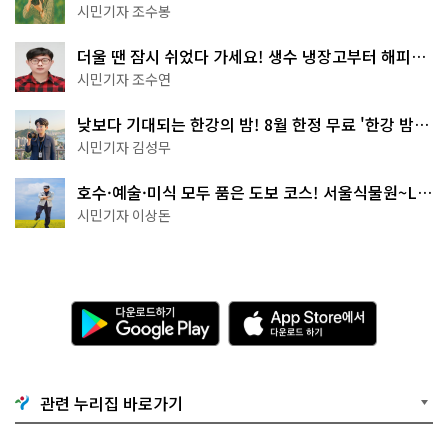
상작 공개!
시민기자 조수봉
더울 땐 잠시 쉬었다 가세요! 생수 냉장고부터 해피소
·무더위쉼터까지
시민기자 조수연
낮보다 기대되는 한강의 밤! 8월 한정 무료 '한강 밤
핑' 예약은?
시민기자 김성무
호수·예술·미식 모두 품은 도보 코스! 서울식물원~LG
아트센터~마곡테라스거리
시민기자 이상돈
다
A
운
p
로
p
드
S
하
t
기
o
관련 누리집 바로가기
G
r
o
e
o
에