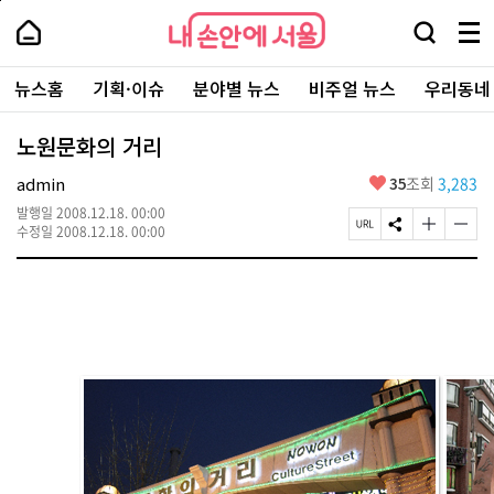
본
페
내
문
이
내
손
검
메
바
지
손
안
색
뉴
로
상
안
주
에
창
전
가
단
에
뉴스홈
기획·이슈
분야별 뉴스
비주얼 뉴스
우리동네
요
서
열
체
기
으
서
서
울
기
보
로
울
비
기
이
-
노원문화의 거리
스
동
서
바
울
좋
admin
35
조회
3,283
로
시
아
가
대
발행일
2008.12.18. 00:00
요
기
페
S
글
글
표
수정일
2008.12.18. 00:00
이
N
자
자
소
지
S
크
크
통
U
공
기
기
포
R
유
크
작
털
L
하
게
게
복
기
변
변
사
경
경
하
하
기
기