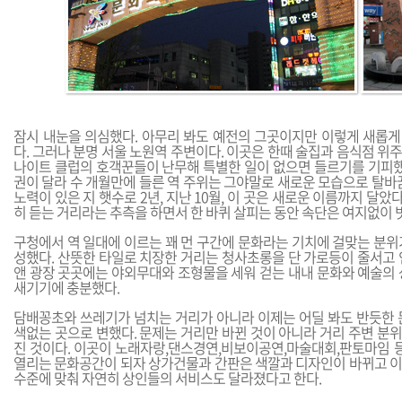
잠시 내눈을 의심했다. 아무리 봐도 예전의 그곳이지만 이렇게 새롭
다. 그러나 분명 서울 노원역 주변이다. 이곳은 한때 술집과 음식점 
나이트 클럽의 호객꾼들이 난무해 특별한 일이 없으면 들르기를 기피했다
권이 달라 수 개월만에 들른 역 주위는 그야말로 새로운 모습으로 탈바
노력이 있은 지 햇수로 2년, 지난 10월, 이 곳은 새로운 이름까지 달았다.
히 듣는 거리라는 추측을 하면서 한 바퀴 살피는 동안 속단은 여지없이 
구청에서 역 일대에 이르는 꽤 먼 구간에 문화라는 기치에 걸맞는 분위
성했다. 산뜻한 타일로 치장한 거리는 청사초롱을 단 가로등이 줄서고 
앤 광장 곳곳에는 야외무대와 조형물을 세워 걷는 내내 문화와 예술의 
새기기에 충분했다.
담배꽁초와 쓰레기가 넘치는 거리가 아니라 이제는 어딜 봐도 반듯한 
색없는 곳으로 변했다. 문제는 거리만 바뀐 것이 아니라 거리 주변 분
진 것이다. 이곳이 노래자랑,댄스경연,비보이공연,마술대회,판토마임 등
열리는 문화공간이 되자 상가건물과 간판은 색깔과 디자인이 바뀌고 
수준에 맞춰 자연히 상인들의 서비스도 달라졌다고 한다.