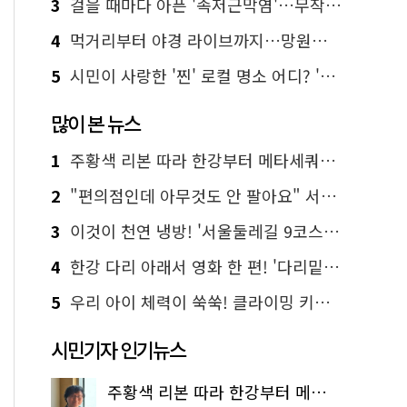
3
걸을 때마다 아픈 '족저근막염'…무작정 참지 말고 '이것' 해보세요!
4
먹거리부터 야경 라이브까지…망원한강공원 알짜 코스
5
시민이 사랑한 '찐' 로컬 명소 어디? '서울에디션25' 추천 코스
많이 본 뉴스
1
주황색 리본 따라 한강부터 메타세쿼이아 숲길까지…서울둘레길 15코스
2
"편의점인데 아무것도 안 팔아요" 서울에서 가장 특별한 편의점의 정체
3
이것이 천연 냉방! '서울둘레길 9코스'로 숲속 피서 떠나볼까
4
한강 다리 아래서 영화 한 편! '다리밑 영화관' 무료 상영
5
우리 아이 체력이 쑥쑥! 클라이밍 키즈카페·어린이 체력장
시민기자 인기뉴스
주황색 리본 따라 한강부터 메타세쿼이아 숲길까지…서울둘레길 15코스