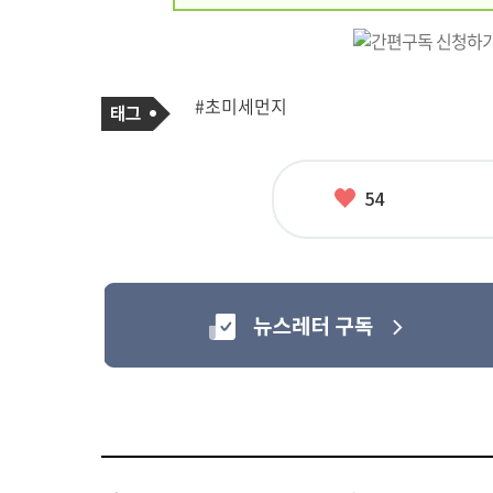
기
태
#초미세먼지
사
그
관
련
태
그
좋
54
아
요