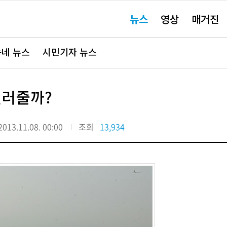
주
뉴스
영상
매거진
요
서
비
스
바
네 뉴스
시민기자 뉴스
로
가
기"
걸러줄까?
2013.11.08. 00:00
조회
13,934