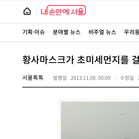
본
페
문
이
뉴
바
지
스
로
상
룸
가
단
뉴
기
으
스
로
기획·이슈
분야별 뉴스
비주얼 뉴스
우리동
주
이
요
동
서
비
스
황사마스크가 초미세먼지를 
바
로
가
기
서울톡톡
발행일
2013.11.08. 00:00
수정일