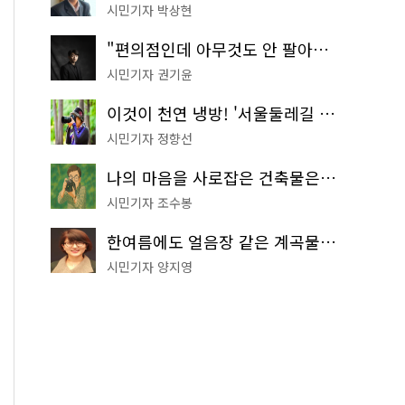
시민기자 박상현
"편의점인데 아무것도 안 팔아요" 서울에서 가장 특별한 편의점의 정체
시민기자 권기윤
이것이 천연 냉방! '서울둘레길 9코스'로 숲속 피서 떠나볼까
시민기자 정향선
나의 마음을 사로잡은 건축물은? '서울시 건축상' 수상작 공개!
시민기자 조수봉
한여름에도 얼음장 같은 계곡물! 서울 '진관사 계곡'이 천국이네~
시민기자 양지영