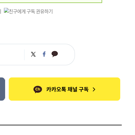
카
트
페
카
위
이
오
터
스
톡
북