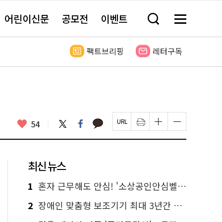
어린이신문
공모전
이벤트
검
메
색
뉴
창
전
열
체
팩트브리핑
레터구독
기
보
기
카
좋
트
페
54
페
인
글
글
카
위
이
아
이
쇄
자
자
오
터
스
요
지
하
크
크
톡
북
U
기
기
기
R
새
크
작
L
창
게
게
최신 뉴스
복
열
변
변
사
림
경
경
하
하
1
혼자 근무해도 안심! '소상공인안심벨' 신청하세요
기
기
2
장애인 맞춤형 보조기기 최대 3년간 무상 대여…삶의 질 높인다