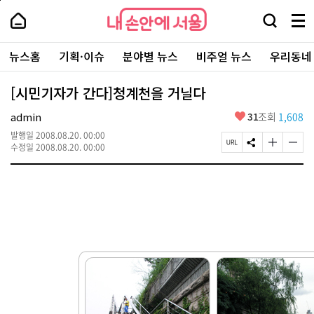
본
페
내
문
이
내
손
검
메
바
지
손
안
색
뉴
로
상
안
주
에
창
전
가
단
에
뉴스홈
기획·이슈
분야별 뉴스
비주얼 뉴스
우리동네
요
서
열
체
기
으
서
서
울
기
보
로
울
비
기
이
-
[시민기자가 간다]청계천을 거닐다
스
동
서
바
울
좋
admin
31
조회
1,608
로
시
아
가
대
발행일
2008.08.20. 00:00
요
기
페
S
글
글
표
수정일
2008.08.20. 00:00
이
N
자
자
소
지
S
크
크
통
U
공
기
기
포
R
유
크
작
털
L
하
게
게
복
기
변
변
사
경
경
하
하
기
기