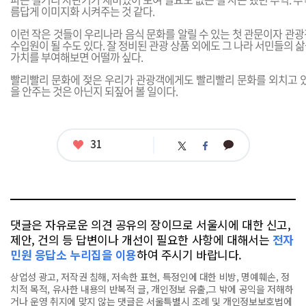
름답게 이미지화 시켜주는 것 같다.
이런 작은 것들이 우리나라 음식 문화를 알릴 수 있는 첫 관문이자 관
수입원이 될 수도 있다. 잘 정비된 관광 상품 외에도 그 나라 서민들의 
가치를 부여해보면 어떨까 싶다.
빨리빨리 문화에 젖은 우리가 관광객에게도 빨리빨리 문화를 외치고 있
을 안주는 것은 아닌지 되짚어 볼 일이다.
좋
31
카
트
페
아
카
위
이
요
오
터
스
톡
북
댓글은 자유로운 의견 공유의 장이므로 서울시에 대한 신고,
제안, 건의 등 답변이나 개선이 필요한 사항에 대해서는
전자
민원 응답소 누리집을 이용
하여 주시기 바랍니다.
상업성 광고, 저작권 침해, 저속한 표현, 특정인에 대한 비방, 명예훼손, 정
치적 목적, 유사한 내용의 반복적 글, 개인정보 유출,그 밖에 공익을 저해하
거나 운영 취지에 맞지 않는 댓글은 서울특별시 조례 및 개인정보보호법에