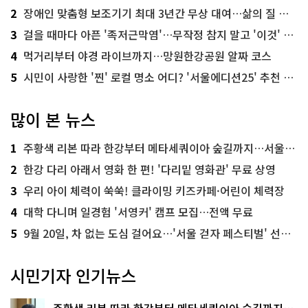
2
장애인 맞춤형 보조기기 최대 3년간 무상 대여…삶의 질 높인다
3
걸을 때마다 아픈 '족저근막염'…무작정 참지 말고 '이것' 해보세요!
4
먹거리부터 야경 라이브까지…망원한강공원 알짜 코스
5
시민이 사랑한 '찐' 로컬 명소 어디? '서울에디션25' 추천 코스
많이 본 뉴스
1
주황색 리본 따라 한강부터 메타세쿼이아 숲길까지…서울둘레길 15코스
2
한강 다리 아래서 영화 한 편! '다리밑 영화관' 무료 상영
3
우리 아이 체력이 쑥쑥! 클라이밍 키즈카페·어린이 체력장
4
대학 다니며 일경험 '서영커' 캠프 모집…전액 무료
5
9월 20일, 차 없는 도심 걸어요…'서울 걷자 페스티벌' 선착순 5천명
시민기자 인기뉴스
주황색 리본 따라 한강부터 메타세쿼이아 숲길까지…