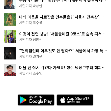
서울둘레길 15코스
시민기자 박상현
나의 마음을 사로잡은 건축물은? '서울시 건축상' 수
상작 공개!
시민기자 조수봉
이것이 천연 냉방! '서울둘레길 9코스'로 숲속 피서 떠
나볼까
시민기자 정향선
"편의점인데 아무것도 안 팔아요" 서울에서 가장 특별
한 편의점의 정체
시민기자 권기윤
더울 땐 잠시 쉬었다 가세요! 생수 냉장고부터 해피소
·무더위쉼터까지
시민기자 조수연
다
A
운
p
로
p
드
S