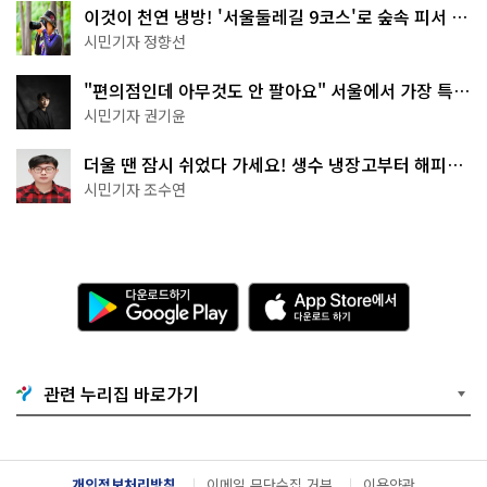
이것이 천연 냉방! '서울둘레길 9코스'로 숲속 피서 떠
나볼까
시민기자 정향선
"편의점인데 아무것도 안 팔아요" 서울에서 가장 특별
한 편의점의 정체
시민기자 권기윤
더울 땐 잠시 쉬었다 가세요! 생수 냉장고부터 해피소
·무더위쉼터까지
시민기자 조수연
다
A
운
p
로
p
드
S
하
t
기
o
관련 누리집 바로가기
G
r
o
e
o
에
g
서
l
다
개인정보처리방침
이메일 무단수집 거부
이용약관