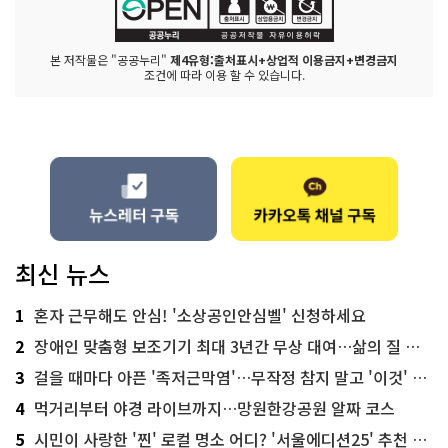
본 저작물은 "공공누리"
제4유형:출처표시+상업적 이용금지+변경금지
조건에 따라 이용 할 수 있습니다.
최신 뉴스
1
혼자 근무해도 안심! '소상공인안심벨' 신청하세요
2
장애인 맞춤형 보조기기 최대 3년간 무상 대여…삶의 질 높인다
3
걸을 때마다 아픈 '족저근막염'…무작정 참지 말고 '이것' 해보세요!
4
먹거리부터 야경 라이브까지…망원한강공원 알짜 코스
5
시민이 사랑한 '찐' 로컬 명소 어디? '서울에디션25' 추천 코스