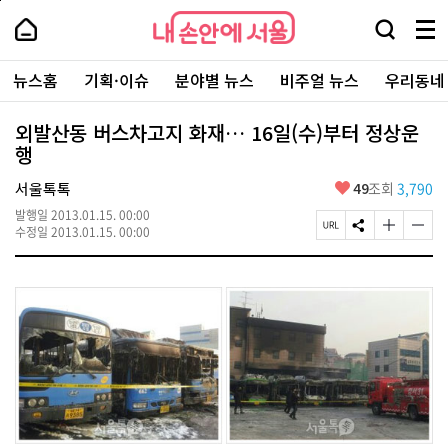
본
페
내
문
이
내
손
검
메
바
지
손
안
색
뉴
로
상
안
주
에
창
전
가
단
에
뉴스홈
기획·이슈
분야별 뉴스
비주얼 뉴스
우리동네
요
서
열
체
기
으
서
서
울
기
보
로
울
비
기
이
-
외발산동 버스차고지 화재… 16일(수)부터 정상운
스
동
서
행
바
울
로
시
가
좋
서울톡톡
49
조회
3,790
대
기
아
표
발행일
2013.01.15. 00:00
요
소
페
S
글
글
수정일
2013.01.15. 00:00
통
이
N
자
자
포
지
S
크
크
털
U
공
기
기
R
유
크
작
L
하
게
게
복
기
변
변
사
경
경
하
하
기
기