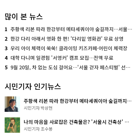
많이 본 뉴스
1
주황색 리본 따라 한강부터 메타세쿼이아 숲길까지…서울둘레길 15코스
2
한강 다리 아래서 영화 한 편! '다리밑 영화관' 무료 상영
3
우리 아이 체력이 쑥쑥! 클라이밍 키즈카페·어린이 체력장
4
대학 다니며 일경험 '서영커' 캠프 모집…전액 무료
5
9월 20일, 차 없는 도심 걸어요…'서울 걷자 페스티벌' 선착순 5천명
시민기자 인기뉴스
주황색 리본 따라 한강부터 메타세쿼이아 숲길까지…
서울둘레길 15코스
시민기자 박상현
나의 마음을 사로잡은 건축물은? '서울시 건축상' 수
상작 공개!
시민기자 조수봉