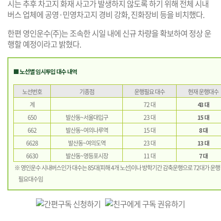
시는 추후 차고지 화재 사고가 발생하지 않도록 하기 위해 전체 시내
버스 업체에 공영·민영차고지 경비 강화, 진화장비 등을 비치했다.
한편 영인운수(주)는 조속한 시일 내에 신규 차량을 확보하여 정상 운
행할 예정이라고 밝혔다.
■ 노선별 임시투입 대수 내역
노선번호
기종점
운행필요 대수
현재 운행대수
계
72 대
43 대
650
발산동~서울대입구
23 대
15 대
662
발산동~여의나루역
15 대
8 대
6628
발산동~여의도역
23 대
13 대
6630
발산동~영등포시장
11 대
7 대
※ 영인운수 시내버스인가 대수는 85대(피해 4개 노선)이나 방학기간 감축운행으로 72대가 운행
필요대수임