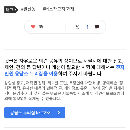
기
태
#발산동
#버스차고지 화재
사
그
관
련
태
좋
49
카
트
페
그
아
카
위
이
요
오
터
스
톡
북
댓글은 자유로운 의견 공유의 장이므로 서울시에 대한 신고,
제안, 건의 등 답변이나 개선이 필요한 사항에 대해서는
전자
민원 응답소 누리집을 이용
하여 주시기 바랍니다.
상업성 광고, 저작권 침해, 저속한 표현, 특정인에 대한 비방, 명예훼손, 정
치적 목적, 유사한 내용의 반복적 글, 개인정보 유출,그 밖에 공익을 저해하
거나 운영 취지에 맞지 않는 댓글은 서울특별시 조례 및 개인정보보호법에
의해 통보없이 삭제될 수 있습니다.
응답소 누리집 바로가기