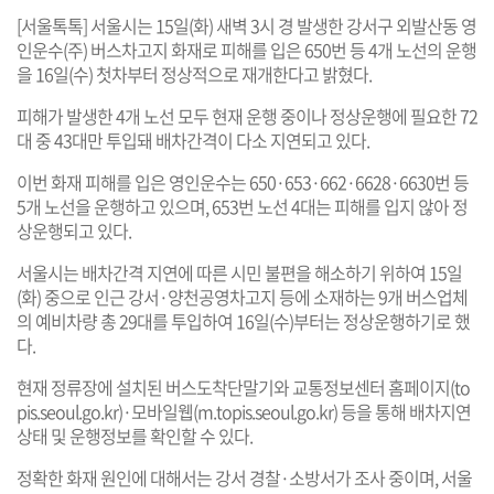
[서울톡톡] 서울시는 15일(화) 새벽 3시 경 발생한 강서구 외발산동 영
인운수(주) 버스차고지 화재로 피해를 입은 650번 등 4개 노선의 운행
을 16일(수) 첫차부터 정상적으로 재개한다고 밝혔다.
피해가 발생한 4개 노선 모두 현재 운행 중이나 정상운행에 필요한 72
대 중 43대만 투입돼 배차간격이 다소 지연되고 있다.
이번 화재 피해를 입은 영인운수는 650·653·662·6628·6630번 등
5개 노선을 운행하고 있으며, 653번 노선 4대는 피해를 입지 않아 정
상운행되고 있다.
서울시는 배차간격 지연에 따른 시민 불편을 해소하기 위하여 15일
(화) 중으로 인근 강서·양천공영차고지 등에 소재하는 9개 버스업체
의 예비차량 총 29대를 투입하여 16일(수)부터는 정상운행하기로 했
다.
현재 정류장에 설치된 버스도착단말기와 교통정보센터 홈페이지(
to
pis.seoul.go.kr
)·모바일웹(
m.topis.seoul.go.kr
) 등을 통해 배차지연
상태 및 운행정보를 확인할 수 있다.
정확한 화재 원인에 대해서는 강서 경찰·소방서가 조사 중이며, 서울