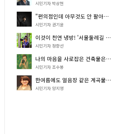
시민기자 박상현
"편의점인데 아무것도 안 팔아요" 서울에서 가장 특별한 편의점의 정체
시민기자 권기윤
이것이 천연 냉방! '서울둘레길 9코스'로 숲속 피서 떠나볼까
시민기자 정향선
나의 마음을 사로잡은 건축물은? '서울시 건축상' 수상작 공개!
시민기자 조수봉
한여름에도 얼음장 같은 계곡물! 서울 '진관사 계곡'이 천국이네~
시민기자 양지영