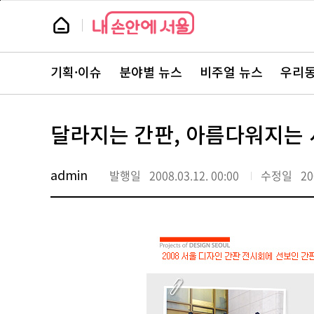
본
페
문
이
뉴
바
지
스
로
상
룸
가
단
뉴
기
으
스
로
기획·이슈
분야별 뉴스
비주얼 뉴스
우리동
주
이
요
동
서
비
스
달라지는 간판, 아름다워지는
바
로
가
기
admin
발행일
2008.03.12. 00:00
수정일
20