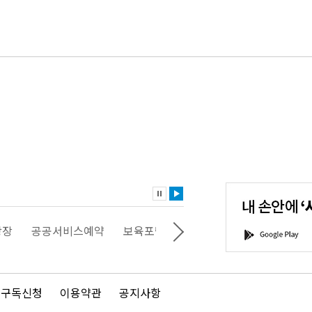
내
손
안
에
'서
광장
공공서비스예약
보육포털
일자리포털
문화포털
G
울'을
o
다
o
운
g
로
l
드
e
 구독신청
이용약관
공지사항
하
P
세
l