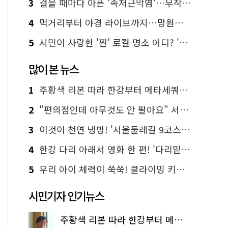
3
걸을 때마다 아픈 '족저근막염'…무작정 참지 말고 '이것' 해보세요!
4
먹거리부터 야경 라이브까지…망원한강공원 알짜 코스
5
시민이 사랑한 '찐' 로컬 명소 어디? '서울에디션25' 추천 코스
많이 본 뉴스
1
주황색 리본 따라 한강부터 메타세쿼이아 숲길까지…서울둘레길 15코스
2
"편의점인데 아무것도 안 팔아요" 서울에서 가장 특별한 편의점의 정체
3
이것이 천연 냉방! '서울둘레길 9코스'로 숲속 피서 떠나볼까
4
한강 다리 아래서 영화 한 편! '다리밑 영화관' 무료 상영
5
우리 아이 체력이 쑥쑥! 클라이밍 키즈카페·어린이 체력장
시민기자 인기뉴스
주황색 리본 따라 한강부터 메타세쿼이아 숲길까지…서울둘레길 15코스