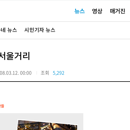
주
뉴스
영상
매거진
요
서
비
스
바
네 뉴스
시민기자 뉴스
로
가
기"
 서울거리
08.03.12. 00:00
조회
5,292