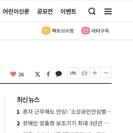
어린이신문
공모전
이벤트
검
메
색
뉴
창
전
열
체
팩트브리핑
레터구독
기
보
기
카
좋
트
페
26
페
인
글
글
카
위
이
아
이
쇄
자
자
오
터
스
요
지
하
크
크
톡
북
U
기
기
기
R
새
크
작
L
창
게
게
최신 뉴스
복
열
변
변
사
림
경
경
하
하
1
혼자 근무해도 안심! '소상공인안심벨' 신청하세요
기
기
2
장애인 맞춤형 보조기기 최대 3년간 무상 대여…삶의 질 높인다