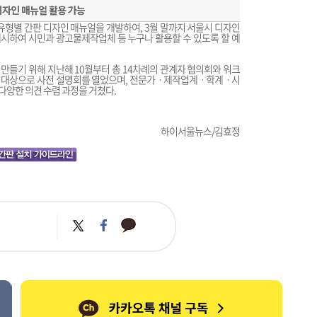
자인 매뉴얼 활용 가능
유형별 간판 디자인 매뉴얼을 개발하여, 3월 말까지 서울시 디자인
게시하여 시민과 광고물제작업체 등 누구나 활용할 수 있도록 할 예
들기 위해 지난해 10월부터 총 14차례의 관계자 협의회와 워크
자를 대상으로 사전 설명회를 열었으며, 전문가ㆍ제작업계ㆍ학계ㆍ시
양한 의견 수렴 과정을 거쳤다.
하이서울뉴스/김효정
카
트
페
카
위
이
오
터
스
톡
북