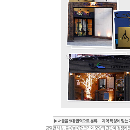
▶
서울을 5대 권역으로 분류… 지역 특성에 맞는
강렬한 색상, 들쑥날쑥한 크기와 모양의 간판이 경쟁하듯