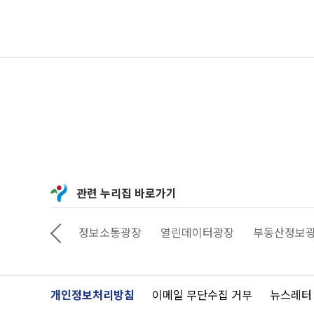
관련 누리집 바로가기
상상대로 서울
정보소통광장
열린데이터광장
부동산정보
개인정보처리방침
이메일 무단수집 거부
뉴스레터