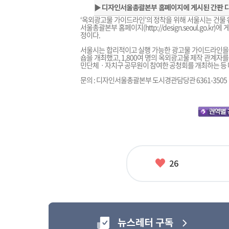
▶
디자인서울총괄본부 홈페이지에 게시된 간판 디
‘옥외광고물 가이드라인’의 정착을 위해 서울시는 건물 
서울총괄본부 홈페이지(
http://design.seoul.go.kr
)에 
정이다.
서울시는 합리적이고 실행 가능한 광고물 가이드라인을 만
숍을 개최했고, 1,800여 명의 옥외광고물 제작 관계
민단체ㆍ자치구 공무원이 참여한 공청회를 개최하는 등 다
문의 : 디자인서울총괄본부 도시경관담당관 6361-3505
좋
26
아
요