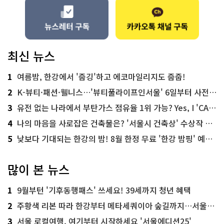
최신 뉴스
1
여름밤, 한강에서 '줍깅'하고 에코마일리지도 줍줍!
2
K-뷰티·패션·웰니스…'뷰티풀라이프인서울' 6일부터 사전 예약
3
유전 없는 나라에서 부탄가스 점유율 1위 가능? Yes, I 'CAN'
4
나의 마음을 사로잡은 건축물은? '서울시 건축상' 수상작 공개!
5
낮보다 기대되는 한강의 밤! 8월 한정 무료 '한강 밤핑' 예약은?
많이 본 뉴스
1
9월부턴 '기후동행패스' 쓰세요! 39세까지 청년 혜택
2
주황색 리본 따라 한강부터 메타세쿼이아 숲길까지…서울둘레길 15코스
3
서울 로컬여행, 여기부터 시작하세요 '서울에디션25'