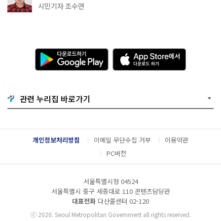
·무더위쉼터까지
시민기자 조수연
다
A
운
p
로
p
드
S
하
t
기
o
관련 누리집 바로가기
G
r
o
e
o
에
g
서
l
다
개인정보처리방침
이메일 무단수집 거부
이용약관
e
운
P
로
PC버전
l
드
a
하
y
기
서울특별시청 04524
서울특별시 중구 세종대로 110 콘텐츠담당관
대표전화
다산콜센터
02-120
ⓒ
2020. Seoul Metropolitan Government all rights reserved.