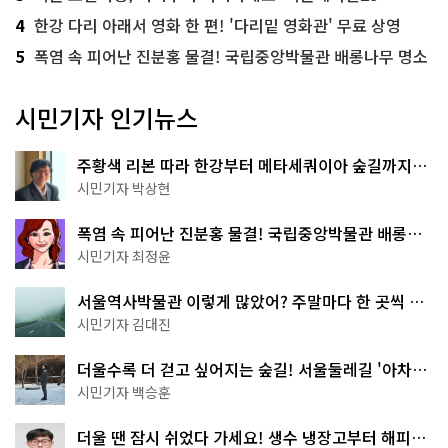
4
한강 다리 아래서 영화 한 편! '다리밑 영화관' 무료 상영
5
폭염 속 피어난 진분홍 물결! 국립중앙박물관 배롱나무 명소
시민기자 인기뉴스
주황색 리본 따라 한강부터 메타세쿼이아 숲길까지…
서울둘레길 15코스
시민기자 박상현
폭염 속 피어난 진분홍 물결! 국립중앙박물관 배롱나
무 명소
시민기자 최정윤
서울역사박물관 이렇게 많았어? 주말마다 한 곳씩 떠
나는 역사 산책
시민기자 김대진
더울수록 더 걷고 싶어지는 숲길! 서울둘레길 '아차산
코스'
시민기자 백승훈
더울 땐 잠시 쉬었다 가세요! 생수 냉장고부터 해피소