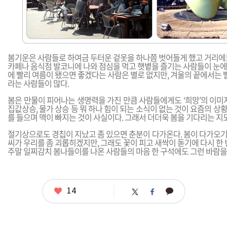
봄기운은 사람들로 하여금 두터운 겉옷을 하나쯤 벗어들게 했고 거리에
카페나 음식점 발코니에 나와 점심을 먹고 햇볕을 즐기는 사람들이 눈에
에 빨리 여름이 됐으면 좋겠다는 사람은 별로 없지만, 겨울의 끝에서는 
라는 사람들이 많다.
봄은 만물이 피어나는 생명력을 가진 만큼 사람들에게도 ‘희망’의 이미
집값상승, 물가 상승 등 뭐 하나 힘이 되는 소식이 없는 것이 요즘의 
를 들으며 맥이 빠지는 것이 사실이다. 그래서 더더욱 봄을 기다리는 지
절기상으로도 경칩이 지났고 좀 있으면 춘분이 다가온다. 봄이 다가오기
씨가 우리를 좀 괴롭히겠지만, 그래도 꽃이 피고 새싹이 돋기에 다시 한 
주말 일찌감치 봄나들이를 나온 사람들의 마음 한 구석에도 그런 바람을 
좋
14
카
트
페
아
카
위
이
요
오
터
스
톡
북