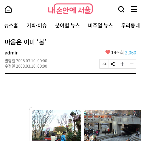
본
페
내
문
이
내
손
검
메
바
지
손
안
색
뉴
로
상
안
주
에
창
전
가
단
에
뉴스홈
기획·이슈
분야별 뉴스
비주얼 뉴스
우리동네
요
서
열
체
기
으
서
서
울
기
보
로
울
비
기
이
-
마음은 이미 ‘봄’
스
동
서
바
울
좋
admin
14
조회
2,060
로
시
아
가
대
발행일
2008.03.10. 00:00
요
기
페
S
글
글
표
수정일
2008.03.10. 00:00
이
N
자
자
소
지
S
크
크
통
U
공
기
기
포
R
유
크
작
털
L
하
게
게
복
기
변
변
사
경
경
하
하
기
기