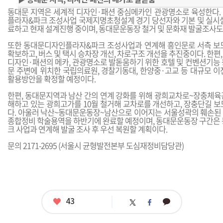
동대문 지역은 세계적 디자인·패션 중심메카인 관광명소로 육성한다.
플라자&파크 조성사업 국제지명초청설계 경기 당선자와 기본 및 실시설
료하고 현재 설계진행 중이며, 동대문운동장 철거 및 문화재 발굴조사도
또한 동대문디자인플라자&파크 조성사업과 연계해 흥인문로 서측 보
확보하고, 버스 및 택시 승차장 개선, 차로구조 개선을 추진중이다. 한편
디자인·패션의 메카, 관광명소로 발돋움하기 위한 호텔 및 컨벤션기능 
문 주변에 위치한 국립의료원, 경찰기동대, 한양중·고교 등 대규모 이
활용방안을 확정할 예정이다.
한편, 동대문지역과 남산 간의 연계 강화를 위해 광희교차로~장충체육
해하고 있는 광희고가를 10월 철거해 교차로를 개선하고, 장충단길 보
다. 아울러 낙산~동대문운동장~남산으로 이어지는 서울성곽의 훼손된
종합정비 학술용역을 하반기에 완료할 예정이며, 동대문운동장 구간
크 사업과 연계해 발굴 조사 후 우선 복원할 계획이다.
문의 2171-2695 (서울시 균형발전본부 도심재정비담당관)
좋
43
카
트
페
아
카
위
이
요
오
터
스