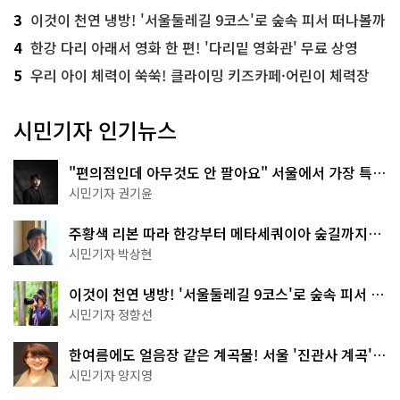
3
이것이 천연 냉방! '서울둘레길 9코스'로 숲속 피서 떠나볼까
4
한강 다리 아래서 영화 한 편! '다리밑 영화관' 무료 상영
5
우리 아이 체력이 쑥쑥! 클라이밍 키즈카페·어린이 체력장
시민기자 인기뉴스
"편의점인데 아무것도 안 팔아요" 서울에서 가장 특별
한 편의점의 정체
시민기자 권기윤
주황색 리본 따라 한강부터 메타세쿼이아 숲길까지…
서울둘레길 15코스
시민기자 박상현
이것이 천연 냉방! '서울둘레길 9코스'로 숲속 피서 떠
나볼까
시민기자 정향선
한여름에도 얼음장 같은 계곡물! 서울 '진관사 계곡'이
천국이네~
시민기자 양지영