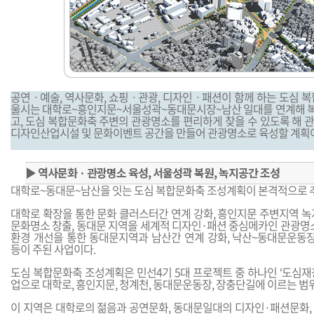
공연ㆍ예술, 역사문화, 쇼핑ㆍ관광, 디자인ㆍ패션이 함께 하는 도심 복
울시는 대학로~흥인지문~서울성곽~동대문시장~남산 일대를 연계해 
고, 도심 복합문화축 주변의 관광명소를 편리하게 찾을 수 있도록 해 
디자인산업시설 및 문화이벤트 공간을 만들어 관광명소로 육성할 계획
▶
역사문화ㆍ관광명소 육성, 서울성곽 복원, 녹지공간 조성
대학로~동대문~남산을 잇는 도심 복합문화축 조성계획이 본격적으로 
대학로 확장을 통한 문화 클러스터간 연계 강화, 흥인지문 주변지역 녹
문화명소 창출, 동대문 지역을 세계적 디자인·패션 중심메카인 관광명소
환경 개선을 통한 동대문지역과 남산간 연계 강화, 낙산~동대문운동
등이 주된 사업이다.
도심 복합문화축 조성계획은 민선4기 5대 프로젝트 중 하나인 ‘도심재
업으로 대학로, 흥인지문, 청계천, 동대문운동장, 장충단길에 이르는 범
이 지역은 대학로의 젊음과 공연문화, 동대문일대의 디자인·패션문화,