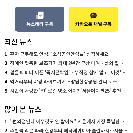
최신 뉴스
1
혼자 근무해도 안심! '소상공인안심벨' 신청하세요
2
장애인 맞춤형 보조기기 최대 3년간 무상 대여…삶의 질 높인다
3
걸을 때마다 아픈 '족저근막염'…무작정 참지 말고 '이것' 해보세요!
4
먹거리부터 야경 라이브까지…망원한강공원 알짜 코스
5
시민이 사랑한 '찐' 로컬 명소 어디? '서울에디션25' 추천 코스
많이 본 뉴스
1
"편의점인데 아무것도 안 팔아요" 서울에서 가장 특별한 편의점의 정체
2
주황색 리본 따라 한강부터 메타세쿼이아 숲길까지…서울둘레길 15코스