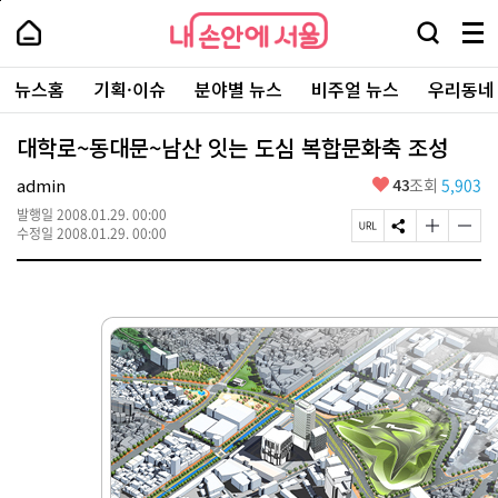
본
페
내
문
이
내
손
검
메
바
지
손
안
색
뉴
로
상
안
주
에
창
전
가
단
에
뉴스홈
기획·이슈
분야별 뉴스
비주얼 뉴스
우리동네
요
서
열
체
기
으
서
서
울
기
보
로
울
비
기
이
-
대학로~동대문~남산 잇는 도심 복합문화축 조성
스
동
서
바
울
좋
admin
43
조회
5,903
로
시
아
가
대
발행일
2008.01.29. 00:00
요
기
페
S
글
글
표
수정일
2008.01.29. 00:00
이
N
자
자
소
지
S
크
크
통
U
공
기
기
포
R
유
크
작
털
L
하
게
게
복
기
변
변
사
경
경
하
하
기
기