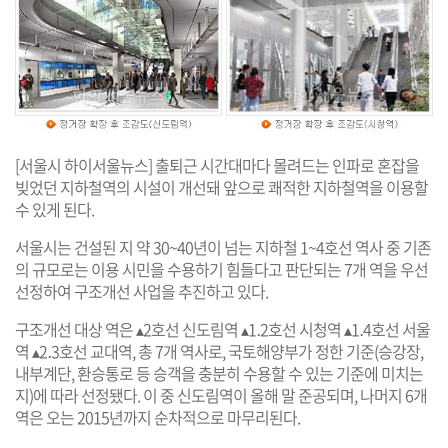
[서울시 하이서울뉴스] 출퇴근 시간대마다
몰려드는 인파로
혼잡을
빚었던 지하철역
의 시설이 개선돼 앞으로 쾌적한 지하철역을 이용할
수 있게 된다.
서울시는 건설된 지 약 30~40년이 넘는 지하철 1~4호선 역사 중 기존
의 규모로는 이용 시민을 수용하기 힘들다고 판단되는 7개 역을 우선
선정하여 구조개선 사업을 추진
하고 있다.
구조개선 대상 역은 ▴2호선 신도림역 ▴1․2호선 시청역 ▴1․4호선 서울
역 ▴2․3호선 교대역, 총 7개 역사로, 국토해양부가 정한 기준(승강장,
내부계단, 환승통로 등 승객을 충분히 수용할 수 있는 기준에 미치는
지)
에 따라 선정
됐다.
이 중 신도림역이 올해 말 준공되며,
나머지 6개
역은 오는 2015년까지 순차적으로 마무리된다.