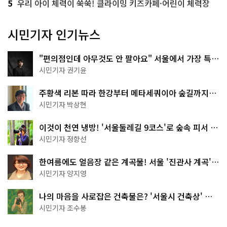
5
우리 아이 체력이 쑥쑥! 클라이밍 키즈카페·어린이 체력장
시민기자 인기뉴스
"편의점인데 아무것도 안 팔아요" 서울에서 가장 특별
한 편의점의 정체
시민기자 권기윤
주황색 리본 따라 한강부터 메타세쿼이아 숲길까지…
서울둘레길 15코스
시민기자 박상현
이것이 천연 냉방! '서울둘레길 9코스'로 숲속 피서 떠
나볼까
시민기자 정향선
한여름에도 얼음장 같은 계곡물! 서울 '진관사 계곡'이
천국이네~
시민기자 양지영
나의 마음을 사로잡은 건축물은? '서울시 건축상' 수
상작 공개!
시민기자 조수봉