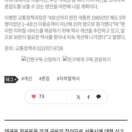
혼잡도를 낮출 수 있는 방안을 마련해 나갈 계획이다.
이병한 교통정책과장은 "4호선까지 완전 개통한 1985년만 해도 5억
명이었던 1~4호선 이용승객이 지난해 15억 명으로 증가했다"며 "편
리한 지하철 서비스를 제공하기 위해 역사 개선을 추진하고 있고, 앞
으로 보완이 필요한 역사를 찾아내 지속 개선해 나가겠다"고 말했다.
문의 : 교통정책과 02)3707-9728
기
태
#개선
#혼잡
#지하철역사
사
그
관
련
태
좋
73
카
트
페
그
아
카
위
이
요
오
터
스
톡
북
댓글은 자유로운 의견 공유의 장이므로 서울시에 대한 신고,