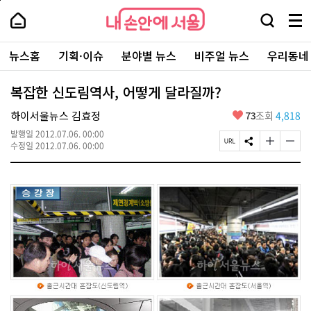
본
페
내
문
이
내
손
검
메
바
지
손
안
색
뉴
로
상
안
주
에
창
전
가
단
에
뉴스홈
기획·이슈
분야별 뉴스
비주얼 뉴스
우리동네
요
서
열
체
기
으
서
서
울
기
보
로
울
비
기
이
-
복잡한 신도림역사, 어떻게 달라질까?
스
동
서
바
울
좋
하이서울뉴스 김효정
73
조회
4,818
로
시
아
가
대
발행일
2012.07.06. 00:00
요
기
페
S
글
글
표
수정일
2012.07.06. 00:00
이
N
자
자
소
지
S
크
크
통
U
공
기
기
포
R
유
크
작
털
L
하
게
게
복
기
변
변
사
경
경
하
하
기
기