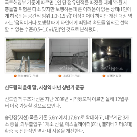
국토해양부 기준에 따르면 1인 당 점유면적을 따졌을 때에 '추월 시
충돌할 위험은 다소 있지만 보행하는데 큰 어려움이 없는 상태(1인에
게 허용되는 공간적 범위 1.0~1.5㎡)' 이상이어야 하지만 개선 대상 역
사는 '움직이거나 보행할 때에 타인에게 떠밀려 속도를 임의로 선택
할 수 없는 수준(0.5~1.0㎡/인)'인 것으로 분석됐다.
신도림역 올해 말, 시청역 내년 상반기 준공
신도림역 구조개선은 지난 2008년 시작됐으며 이르면 올해 12월부
터 이용 가능할 것으로 보인다.
승강장(지선) 폭을 기존 5.6m에서 17.6m로 확대하고, 내부계단 3개
소 증설, 외부출입구 1개소 신설, 에스컬레이터(6대), 엘리베이터(3대)
확충 등 전반적인 역사 내 시설을 개선한다.