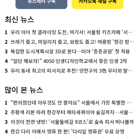
최신 뉴스
1
우리 아이 첫 클라이밍 도전, 여기서! 서울형 키즈카페 '서울가족플라자점'
2
쓰레기 줍고, 마일리지 줍고, 보람도 줍고! 여름밤 '한강 밤마실 줍깅'
3
복잡한 도시계획시설 3D로 본다…미아 '층층공원' 첫 적용
4
“일단 해보자!” 4050 인생디자인학교에서 찾은 인생 2막
5
우리 동네 최고의 피서지로 추천! 양천구의 3色 무더위 탈출 명소
많이 본 뉴스
1
"편의점인데 아무것도 안 팔아요" 서울에서 가장 특별한 편의점의 정체
2
주황색 리본 따라 한강부터 메타세쿼이아 숲길까지…서울둘레길 15코스
3
이것이 천연 냉방! '서울둘레길 9코스'로 숲속 피서 떠나볼까
4
한강 다리 아래서 영화 한 편! '다리밑 영화관' 무료 상영