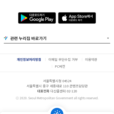
다
A
운
p
로
p
드
S
하
t
기
o
관련 누리집 바로가기
G
r
o
e
o
에
g
서
l
다
개인정보처리방침
이메일 무단수집 거부
이용약관
e
운
P
로
PC버전
l
드
a
하
y
기
서울특별시청 04524
서울특별시 중구 세종대로 110 콘텐츠담당관
대표전화
다산콜센터
02-120
ⓒ
2020. Seoul Metropolitan Government all rights reserved.