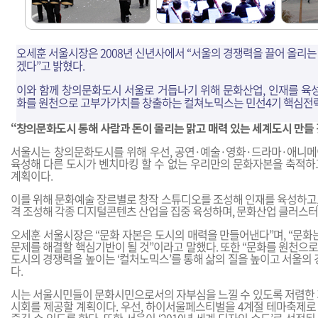
오세훈 서울시장은 2008년 신년사에서 “서울의 경쟁력을 끌어 올리는
겠다”고 밝혔다.
이와 함께 창의문화도시 서울로 거듭나기 위해 문화산업, 인재를 육성
화를 원천으로 고부가가치를 창출하는 컬쳐노믹스는 민선4기 핵심전략
“창의문화도시 통해 사람과 돈이 몰리는 맑고 매력 있는 세계도시 만들 
서울시는 창의문화도시를 위해 우선, 공연·예술·영화·드라마·애니
육성해 다른 도시가 벤치마킹 할 수 없는 우리만의 문화자본을 축적하
계획이다.
이를 위해 문화예술 장르별로 창작 스튜디오를 조성해 인재를 육성하고
격 조성해 각종 디지털콘텐츠 산업을 집중 육성하며, 문화산업 클러스터
오세훈 서울시장은 “문화 자본은 도시의 매력을 만들어낸다”며, “문화
문제를 해결할 핵심기반이 될 것”이라고 말했다. 또한 “문화를 원천으
도시의 경쟁력을 높이는 ‘컬처노믹스’를 통해 삶의 질을 높이고 서울의
다.
시는 서울시민들이 문화시민으로서의 자부심을 느낄 수 있도록 저렴한 
시회를 제공할 계획이다. 우선, 하이서울페스티벌을 4계절 테마축제로 