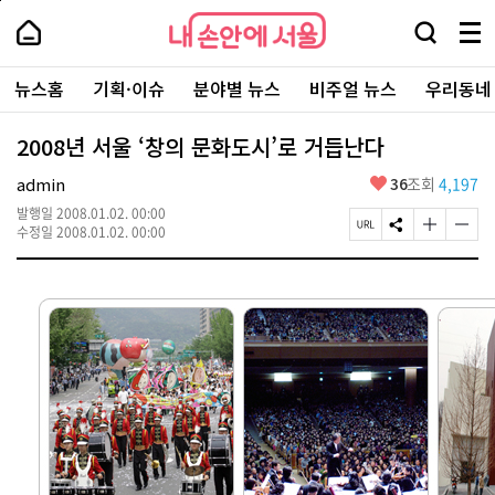
본
페
내
문
이
내
손
검
메
바
지
손
안
색
뉴
로
상
안
주
에
창
전
가
단
에
뉴스홈
기획·이슈
분야별 뉴스
비주얼 뉴스
우리동네
요
서
열
체
기
으
서
서
울
기
보
로
울
비
기
이
-
2008년 서울 ‘창의 문화도시’로 거듭난다
스
동
서
바
울
좋
admin
36
조회
4,197
로
시
아
가
대
발행일
2008.01.02. 00:00
요
기
페
S
글
글
표
수정일
2008.01.02. 00:00
이
N
자
자
소
지
S
크
크
통
U
공
기
기
포
R
유
크
작
털
L
하
게
게
복
기
변
변
사
경
경
하
하
기
기