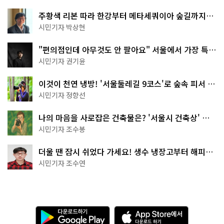
주황색 리본 따라 한강부터 메타세쿼이아 숲길까지…
서울둘레길 15코스
시민기자 박상현
"편의점인데 아무것도 안 팔아요" 서울에서 가장 특별
한 편의점의 정체
시민기자 권기윤
이것이 천연 냉방! '서울둘레길 9코스'로 숲속 피서 떠
나볼까
시민기자 정향선
나의 마음을 사로잡은 건축물은? '서울시 건축상' 수
상작 공개!
시민기자 조수봉
더울 땐 잠시 쉬었다 가세요! 생수 냉장고부터 해피소
·무더위쉼터까지
시민기자 조수연
다
A
운
p