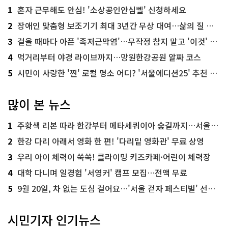
1
혼자 근무해도 안심! '소상공인안심벨' 신청하세요
2
장애인 맞춤형 보조기기 최대 3년간 무상 대여…삶의 질 높인다
3
걸을 때마다 아픈 '족저근막염'…무작정 참지 말고 '이것' 해보세요!
4
먹거리부터 야경 라이브까지…망원한강공원 알짜 코스
5
시민이 사랑한 '찐' 로컬 명소 어디? '서울에디션25' 추천 코스
많이 본 뉴스
1
주황색 리본 따라 한강부터 메타세쿼이아 숲길까지…서울둘레길 15코스
2
한강 다리 아래서 영화 한 편! '다리밑 영화관' 무료 상영
3
우리 아이 체력이 쑥쑥! 클라이밍 키즈카페·어린이 체력장
4
대학 다니며 일경험 '서영커' 캠프 모집…전액 무료
5
9월 20일, 차 없는 도심 걸어요…'서울 걷자 페스티벌' 선착순 5천명
시민기자 인기뉴스