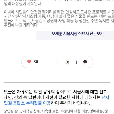
업의 대장정이 시작된다.
이밖에 시민들의 안전한 먹거리를 위한 ‘안심하고 드세요 프로젝트’ 시행,
시간 안전감시시스템 가동, 여성이 살기 좋은 서울을 만드는 ‘여행 프로
만들기 프로젝트, 드림랜드 공원화 사업 착공 등 생활권 주변 녹지를 
추진해 나갈 계획이다.
오세훈 서울시장 신년사 전문보기
좋
36
카
트
페
아
카
위
이
요
오
터
스
톡
북
댓글은 자유로운 의견 공유의 장이므로 서울시에 대한 신고,
제안, 건의 등 답변이나 개선이 필요한 사항에 대해서는
전자
민원 응답소 누리집을 이용
하여 주시기 바랍니다.
상업성 광고, 저작권 침해, 저속한 표현, 특정인에 대한 비방, 명예훼손, 정