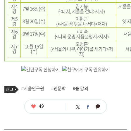
제4
권기봉
서울을
7월 16일(수)
강
(<다시, 서울을 걷다>저자)
제5
이현군
8월 20일(수)
옛 
강
(<서울 성 밖을 나서다>저자)
제6
고미숙
9월 17일(수)
서울
강
(<나의 운명 사용설명서>저자)
오병훈
제7
10월 15일
(<서울의 나무, 이야기를 새기다>저
서
강
(수)
자)
기
태
#서울연구원
#인문학
#숲 강의
사
그
관
련
태
좋
49
카
트
페
그
아
카
위
이
요
오
터
스
톡
북