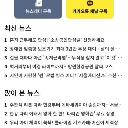
최신 뉴스
1
혼자 근무해도 안심! '소상공인안심벨' 신청하세요
2
장애인 맞춤형 보조기기 최대 3년간 무상 대여…삶의 질 높인다
3
걸을 때마다 아픈 '족저근막염'…무작정 참지 말고 '이것' 해보세요!
4
먹거리부터 야경 라이브까지…망원한강공원 알짜 코스
5
시민이 사랑한 '찐' 로컬 명소 어디? '서울에디션25' 추천 코스
많이 본 뉴스
1
주황색 리본 따라 한강부터 메타세쿼이아 숲길까지…서울둘레길 15코스
2
한강 다리 아래서 영화 한 편! '다리밑 영화관' 무료 상영
3
우리 아이 체력이 쑥쑥! 클라이밍 키즈카페·어린이 체력장