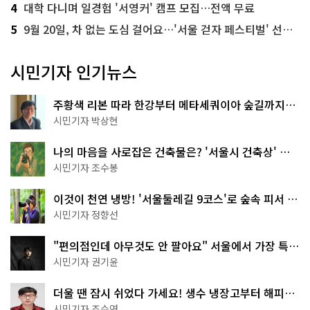
4
대학 다니며 일경험 '서영커' 캠프 모집…전액 무료
5
9월 20일, 차 없는 도심 걸어요…'서울 걷자 페스티벌' 선착순 5천명
시민기자 인기뉴스
주황색 리본 따라 한강부터 메타세쿼이아 숲길까지…
서울둘레길 15코스
시민기자 박상현
나의 마음을 사로잡은 건축물은? '서울시 건축상' 수
상작 공개!
시민기자 조수봉
이것이 천연 냉방! '서울둘레길 9코스'로 숲속 피서 떠
나볼까
시민기자 정향선
"편의점인데 아무것도 안 팔아요" 서울에서 가장 특별
한 편의점의 정체
시민기자 권기윤
더울 땐 잠시 쉬었다 가세요! 생수 냉장고부터 해피소
·무더위쉼터까지
시민기자 조수연