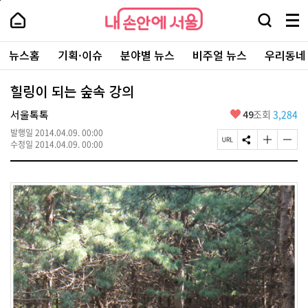
본
페
내
문
이
내
손
검
메
바
지
손
안
색
뉴
로
상
안
주
에
창
전
가
단
에
뉴스홈
기획·이슈
분야별 뉴스
비주얼 뉴스
우리동네
요
서
열
체
기
으
서
서
울
기
보
로
울
비
기
이
-
힐링이 되는 숲속 강의
스
동
서
바
울
좋
서울톡톡
49
조회
3,284
로
시
아
가
대
발행일
2014.04.09. 00:00
요
기
페
S
글
글
표
수정일
2014.04.09. 00:00
이
N
자
자
소
지
S
크
크
통
U
공
기
기
포
R
유
크
작
털
L
하
게
게
복
기
변
변
사
경
경
하
하
기
기