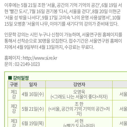
이후에는 5월 21일 조한 '서울, 공간의 기억 기억의 공간', 6월 19일 서
현 '빨간 도시', 7월 16일 권기봉 '다시, 서울을 걷다', 8월 20일 이현군
'서울 성 밖을 나서다', 9월 17일 고미숙 '나의 운명 사용설명서', 10월
15일 오병훈 '서울의 나무, 이야기를 새기다'의 강의가 준비돼 있다.
인문학 강의는 시민 누구나 신청이 가능하며, 서울연구원 홈페이지를
통해서 선착순으로 30명을 모집한다. 접수기간은 서울연구원 홈페이
지에서 4월 9일부터 4월 13일까지, 수강료는 무료다.
홈페이지 :
http://www.si.re.kr
문의 : 02-2149-1023
■ 강의일정
구분
일자
강연자
제1
오영욱
4월 16일(수)
서울
강
(<그래도 나는 서울이 좋다>저자)
조 한
제2
5월 21일(수)
(<서울, 공간의 기억 기억의 공간>저
서울
강
자)
제3
서 현
6월 19일(목)
서울
강
(<빨간 도시>저자)