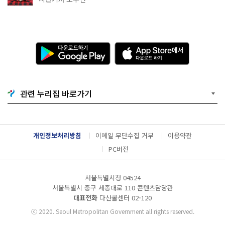
다
A
운
p
로
p
드
S
하
t
기
o
관련 누리집 바로가기
G
r
o
e
o
에
g
서
l
다
개인정보처리방침
이메일 무단수집 거부
이용약관
e
운
P
로
PC버전
l
드
a
하
y
기
서울특별시청 04524
서울특별시 중구 세종대로 110 콘텐츠담당관
대표전화
다산콜센터
02-120
ⓒ
2020. Seoul Metropolitan Government all rights reserved.