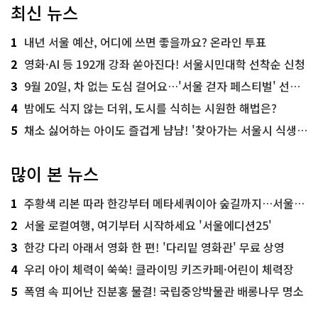
최신 뉴스
1
내년 서울 예산, 어디에 쓰면 좋을까요? 온라인 투표
2
영화·AI 등 192개 강좌 쏟아진다! 서울시민대학 선착순 신청
3
9월 20일, 차 없는 도심 걸어요…'서울 걷자 페스티벌' 선착순 5천명
4
밤에도 식지 않는 더위, 도시를 식히는 시원한 해법은?
5
채소 싫어하는 아이도 즐겁게 냠냠! '찾아가는 서울시 식생활 교육' 현장
많이 본 뉴스
1
주황색 리본 따라 한강부터 메타세쿼이아 숲길까지…서울둘레길 15코스
2
서울 로컬여행, 여기부터 시작하세요 '서울에디션25'
3
한강 다리 아래서 영화 한 편! '다리밑 영화관' 무료 상영
4
우리 아이 체력이 쑥쑥! 클라이밍 키즈카페·어린이 체력장
5
폭염 속 피어난 진분홍 물결! 국립중앙박물관 배롱나무 명소