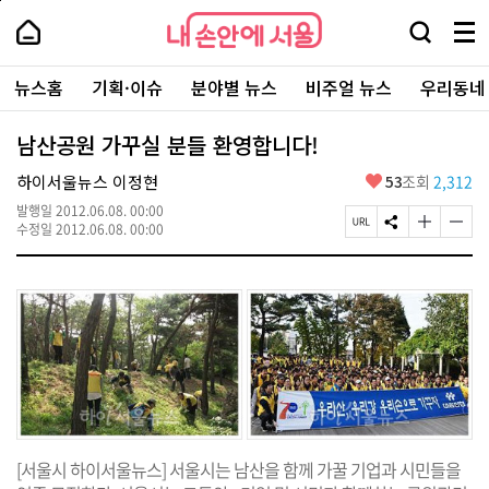
본
페
내
문
이
내
손
검
메
바
지
손
안
색
뉴
로
상
안
주
에
창
전
가
단
에
뉴스홈
기획·이슈
분야별 뉴스
비주얼 뉴스
우리동네
요
서
열
체
기
으
서
서
울
기
보
로
울
비
기
이
-
남산공원 가꾸실 분들 환영합니다!
스
동
서
바
울
좋
하이서울뉴스 이정현
53
조회
2,312
로
시
아
가
대
발행일
2012.06.08. 00:00
요
기
페
S
글
글
표
수정일
2012.06.08. 00:00
이
N
자
자
소
지
S
크
크
통
U
공
기
기
포
R
유
크
작
털
L
하
게
게
복
기
변
변
사
경
경
하
하
기
기
[서울시 하이서울뉴스] 서울시는 남산을 함께 가꿀 기업과 시민들을