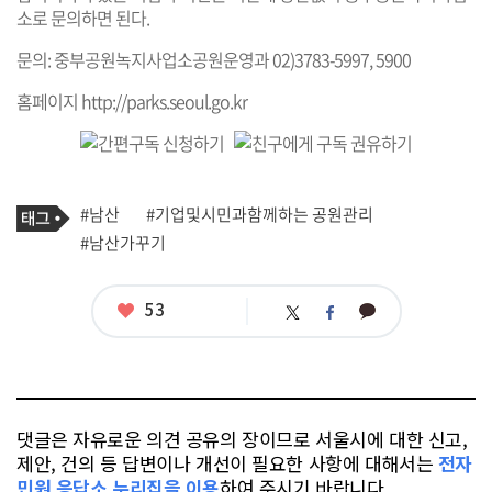
소로 문의하면 된다.
문의: 중부공원녹지사업소공원운영과 02)3783-5997, 5900
홈페이지
http://parks.seoul.go.kr
기
태
#남산
#기업및시민과함께하는 공원관리
사
그
관
#남산가꾸기
련
태
그
좋
53
카
트
페
아
카
위
이
요
오
터
스
톡
북
댓글은 자유로운 의견 공유의 장이므로 서울시에 대한 신고,
제안, 건의 등 답변이나 개선이 필요한 사항에 대해서는
전자
민원 응답소 누리집을 이용
하여 주시기 바랍니다.