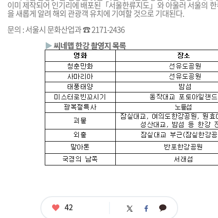
이미 제작되어 인기리에 배포된「서울한류지도」와 아울러 서울의 한
을 새롭게 알려 해외 관광객 유치에 기여할 것으로 기대된다.
문의 : 서울시 문화산업과 ☎ 2171-2436
▶
씨네맵 한강 촬영지 목록
좋
42
카
트
페
아
카
위
이