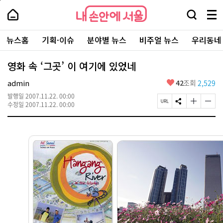
본
페
내
문
이
내
손
검
메
바
지
손
안
색
뉴
로
상
안
주
에
창
전
가
단
에
뉴스홈
기획·이슈
분야별 뉴스
비주얼 뉴스
우리동네
요
서
열
체
기
으
서
서
울
기
보
로
울
비
기
이
-
영화 속 ‘그곳’ 이 여기에 있었네
스
동
서
바
울
좋
admin
42
조회
2,529
로
시
아
가
대
발행일
2007.11.22. 00:00
요
기
페
S
글
글
표
수정일
2007.11.22. 00:00
이
N
자
자
소
지
S
크
크
통
U
공
기
기
포
R
유
크
작
털
L
하
게
게
복
기
변
변
사
경
경
하
하
기
기