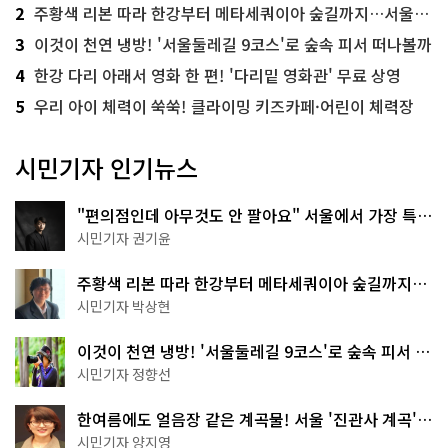
2
주황색 리본 따라 한강부터 메타세쿼이아 숲길까지…서울둘레길 15코스
3
이것이 천연 냉방! '서울둘레길 9코스'로 숲속 피서 떠나볼까
4
한강 다리 아래서 영화 한 편! '다리밑 영화관' 무료 상영
5
우리 아이 체력이 쑥쑥! 클라이밍 키즈카페·어린이 체력장
시민기자 인기뉴스
"편의점인데 아무것도 안 팔아요" 서울에서 가장 특별
한 편의점의 정체
시민기자 권기윤
주황색 리본 따라 한강부터 메타세쿼이아 숲길까지…
서울둘레길 15코스
시민기자 박상현
이것이 천연 냉방! '서울둘레길 9코스'로 숲속 피서 떠
나볼까
시민기자 정향선
한여름에도 얼음장 같은 계곡물! 서울 '진관사 계곡'이
천국이네~
시민기자 양지영