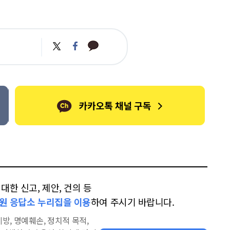
카
트
페
카
위
이
오
터
스
톡
북
한 신고, 제안, 건의 등
원 응답소 누리집을 이용
하여 주시기 바랍니다.
방, 명예훼손, 정치적 목적,