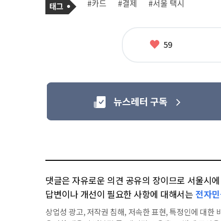
태
#카드
#결제
#서울 택시
사
그
관
련
태
그
좋
59
아
요
댓글은 자유로운 의견 공유의 장이므로 서울시에 대
답변이나 개선이 필요한 사항에 대해서는
전자민
상업성 광고, 저작권 침해, 저속한 표현, 특정인에 대한 비