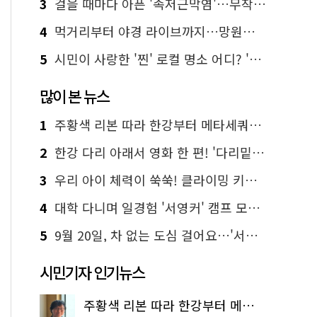
3
걸을 때마다 아픈 '족저근막염'…무작정 참지 말고 '이것' 해보세요!
4
먹거리부터 야경 라이브까지…망원한강공원 알짜 코스
5
시민이 사랑한 '찐' 로컬 명소 어디? '서울에디션25' 추천 코스
많이 본 뉴스
1
주황색 리본 따라 한강부터 메타세쿼이아 숲길까지…서울둘레길 15코스
2
한강 다리 아래서 영화 한 편! '다리밑 영화관' 무료 상영
3
우리 아이 체력이 쑥쑥! 클라이밍 키즈카페·어린이 체력장
4
대학 다니며 일경험 '서영커' 캠프 모집…전액 무료
5
9월 20일, 차 없는 도심 걸어요…'서울 걷자 페스티벌' 선착순 5천명
시민기자 인기뉴스
주황색 리본 따라 한강부터 메타세쿼이아 숲길까지…서울둘레길 15코스