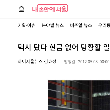
본
페
문
이
뉴
바
지
스
로
상
룸
가
단
뉴
기
으
스
로
기획·이슈
분야별 뉴스
비주얼 뉴스
우리동
주
이
요
동
서
비
스
택시 탔다 현금 없어 당황할 일
바
로
가
기
하이서울뉴스 김효정
발행일
2012.05.08. 00:00