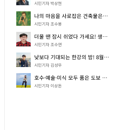
시민기자 박상현
나의 마음을 사로잡은 건축물은? '서울시 건축상' 수상작 공개!
시민기자 조수봉
더울 땐 잠시 쉬었다 가세요! 생수 냉장고부터 해피소·무더위쉼터까지
시민기자 조수연
낮보다 기대되는 한강의 밤! 8월 한정 무료 '한강 밤핑' 예약은?
시민기자 김성무
호수·예술·미식 모두 품은 도보 코스! 서울식물원~LG아트센터~마곡테라스거리
시민기자 이상돈