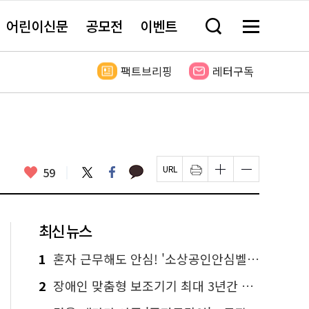
어린이신문
공모전
이벤트
검
메
색
뉴
창
전
열
체
팩트브리핑
레터구독
기
보
기
카
좋
트
페
59
페
인
글
글
카
위
이
아
이
쇄
자
자
오
터
스
요
지
하
크
크
톡
북
U
기
기
기
R
새
크
작
L
창
게
게
최신 뉴스
복
열
변
변
사
림
경
경
하
하
1
혼자 근무해도 안심! '소상공인안심벨' 신청하세요
기
기
2
장애인 맞춤형 보조기기 최대 3년간 무상 대여…삶의 질 높인다