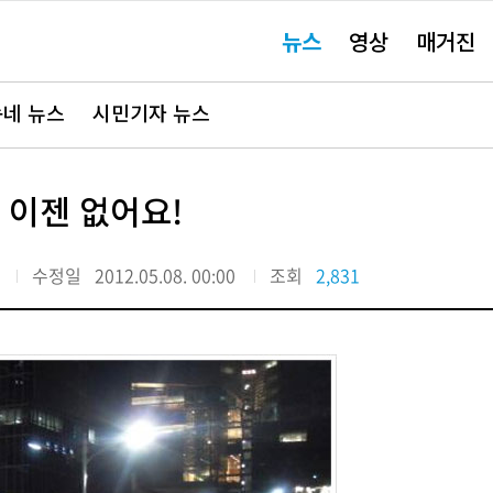
주
뉴스
영상
매거진
요
서
비
스
바
네 뉴스
시민기자 뉴스
로
가
기"
 이젠 없어요!
수정일
2012.05.08. 00:00
조회
2,831