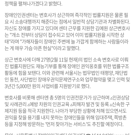
정책을 펼쳐나가겠다고 밝혔다.
장애인인권센터는 변호사가 상근하며 즉각적인 법률지원은 물론 필
요 시 소송대행까지 해준다는 점에서 일반적 상담기관과 차별화된다.
자신도 장애를 가지고 있다며 센터 근무를 지원한 김예원 상근변호사
는 "개소 전부터 상담이 접수되고 있어 이미 법률지원을 시작한 상
태"라며 "가해자들이 장애인 주변에 늘 가깝게 함께하는 사람들이라
는 게 매우 가슴 아픈 현실"이라고 말했다.
상근 변호사에 더해 27명(2월 11일 현재)의 법인 소속 변호사로 이뤄
진 법률지원단도 재능기부를 통해 장애인 권익옹호를 위한 법률구조
활동에 힘을 보탠다. 이와 관련해 서울시는 법무법인 태평양, 재단법
인 동천, 사단법인 장애우권익문제연구소와 업무협약을 맺고 인력 및
3년간 5,000만 원의 사업비를 지원받기로 했다.
변호사를 비롯해 센터엔 총 5명의 인권전문가가 상근하며 ▵인권상담
및 사례관리 ▵예방 차원의 인권교육 ▵피해자 발견 및 등록 ▵신속한 구
제지원 등을 적극 지원한다. 나아가 부당한 상황에 처해 있으면서도
권익을 찾을 용기를 내지 못하는 장애인들을 위해 임대주택, 쪽방촌
등을 지정해 방문하는 '먼저 찾아가는 서비스'도 추진할 예정이다.