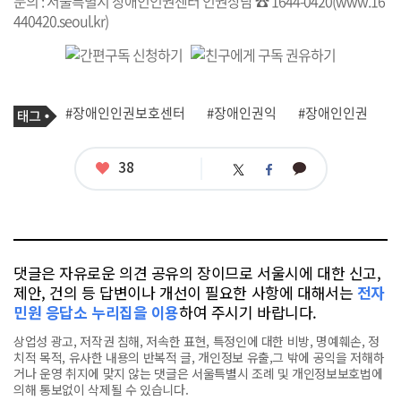
문의 : 서울특별시 장애인인권센터 인권상담 ☎ 1644-0420(
www.16
440420.seoul.kr
)
기
태
#장애인인권보호센터
#장애인권익
#장애인인권
사
그
관
련
태
좋
38
카
트
페
그
아
카
위
이
요
오
터
스
톡
북
댓글은 자유로운 의견 공유의 장이므로 서울시에 대한 신고,
제안, 건의 등 답변이나 개선이 필요한 사항에 대해서는
전자
민원 응답소 누리집을 이용
하여 주시기 바랍니다.
상업성 광고, 저작권 침해, 저속한 표현, 특정인에 대한 비방, 명예훼손, 정
치적 목적, 유사한 내용의 반복적 글, 개인정보 유출,그 밖에 공익을 저해하
거나 운영 취지에 맞지 않는 댓글은 서울특별시 조례 및 개인정보보호법에
의해 통보없이 삭제될 수 있습니다.