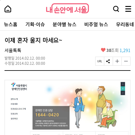
본
페
내
문
이
내
손
검
메
바
지
손
안
색
뉴
로
상
안
주
에
창
전
가
단
에
뉴스홈
기획·이슈
분야별 뉴스
비주얼 뉴스
우리동네
요
서
열
체
기
으
서
서
울
기
보
로
울
비
기
이
-
이제 혼자 울지 마세요~
스
동
서
바
울
좋
서울톡톡
38
조회
1,291
로
시
아
가
대
발행일
2014.02.12. 00:00
요
기
페
S
글
글
표
수정일
2014.02.12. 00:00
이
N
자
자
소
지
S
크
크
통
U
공
기
기
포
R
유
크
작
털
L
하
게
게
복
기
변
변
사
경
경
하
하
기
기