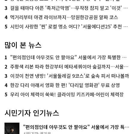
3
걸을 때마다 아픈 '족저근막염'…무작정 참지 말고 '이것' 해보세요!
4
먹거리부터 야경 라이브까지…망원한강공원 알짜 코스
5
시민이 사랑한 '찐' 로컬 명소 어디? '서울에디션25' 추천 코스
많이 본 뉴스
1
"편의점인데 아무것도 안 팔아요" 서울에서 가장 특별한 편의점의 정체
2
주황색 리본 따라 한강부터 메타세쿼이아 숲길까지…서울둘레길 15코스
3
이것이 천연 냉방! '서울둘레길 9코스'로 숲속 피서 떠나볼까
4
한강 다리 아래서 영화 한 편! '다리밑 영화관' 무료 상영
5
우리 아이 체력이 쑥쑥! 클라이밍 키즈카페·어린이 체력장
시민기자 인기뉴스
"편의점인데 아무것도 안 팔아요" 서울에서 가장 특별
한 편의점의 정체
시민기자 권기윤