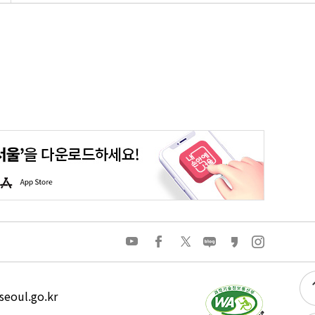
평생학습포털
청년포털
대기환경정보
에코마일리지
A
p
p
S
t
o
유
페
트
네
카
인
r
튜
이
위
이
카
스
e
브
스
터
버
오
타
북
블
스
그
로
토
램
그
리
eoul.go.kr