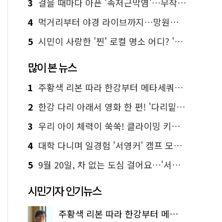
3
걸을 때마다 아픈 '족저근막염'…무작정 참지 말고 '이것' 해보세요!
4
먹거리부터 야경 라이브까지…망원한강공원 알짜 코스
5
시민이 사랑한 '찐' 로컬 명소 어디? '서울에디션25' 추천 코스
많이 본 뉴스
1
주황색 리본 따라 한강부터 메타세쿼이아 숲길까지…서울둘레길 15코스
2
한강 다리 아래서 영화 한 편! '다리밑 영화관' 무료 상영
3
우리 아이 체력이 쑥쑥! 클라이밍 키즈카페·어린이 체력장
4
대학 다니며 일경험 '서영커' 캠프 모집…전액 무료
5
9월 20일, 차 없는 도심 걸어요…'서울 걷자 페스티벌' 선착순 5천명
시민기자 인기뉴스
주황색 리본 따라 한강부터 메타세쿼이아 숲길까지…서울둘레길 15코스