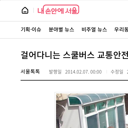
본
페
문
이
뉴
바
지
스
로
상
룸
가
단
뉴
기
으
스
로
기획·이슈
분야별 뉴스
비주얼 뉴스
우리동
주
이
요
동
서
비
스
걸어다니는 스쿨버스 교통안전지
바
로
가
기
서울톡톡
발행일
2014.02.07. 00:00
수정일