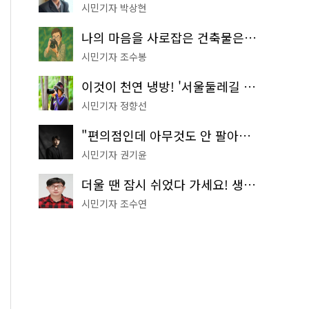
시민기자 박상현
나의 마음을 사로잡은 건축물은? '서울시 건축상' 수상작 공개!
시민기자 조수봉
이것이 천연 냉방! '서울둘레길 9코스'로 숲속 피서 떠나볼까
시민기자 정향선
"편의점인데 아무것도 안 팔아요" 서울에서 가장 특별한 편의점의 정체
시민기자 권기윤
더울 땐 잠시 쉬었다 가세요! 생수 냉장고부터 해피소·무더위쉼터까지
시민기자 조수연