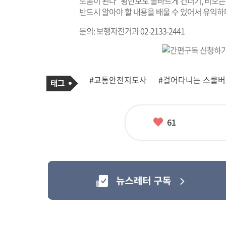
도움이 된다' '횡단보도 올바르게 건너기, 비오는
반드시 알아야 할 내용을 배울 수 있어서 유익하
문의: 보행자전거과 02-2133-2441
기
태
#교통안전지도사
#걸어다니는 스쿨
사
그
관
련
태
그
좋
61
아
요