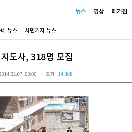
주
뉴스
영상
매거진
요
서
비
스
바
네 뉴스
시민기자 뉴스
로
가
기"
도사, 318명 모집
2014.02.07. 00:00
조회
14,308