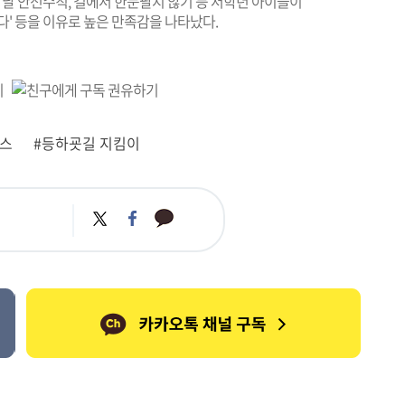
 날 안전수칙, 길에서 한눈팔지 않기 등 저학년 아이들이
다' 등을 이유로 높은 만족감을 나타났다.
버스
#등하굣길 지킴이
카
트
페
카
위
이
오
터
스
톡
북