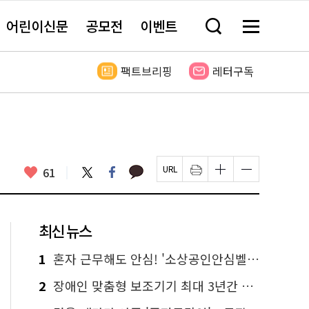
어린이신문
공모전
이벤트
검
메
색
뉴
창
전
열
체
팩트브리핑
레터구독
기
보
기
카
좋
트
페
61
페
인
글
글
카
위
이
아
이
쇄
자
자
오
터
스
요
지
하
크
크
톡
북
U
기
기
기
R
새
크
작
L
창
게
게
최신 뉴스
복
열
변
변
사
림
경
경
하
하
1
혼자 근무해도 안심! '소상공인안심벨' 신청하세요
기
기
2
장애인 맞춤형 보조기기 최대 3년간 무상 대여…삶의 질 높인다