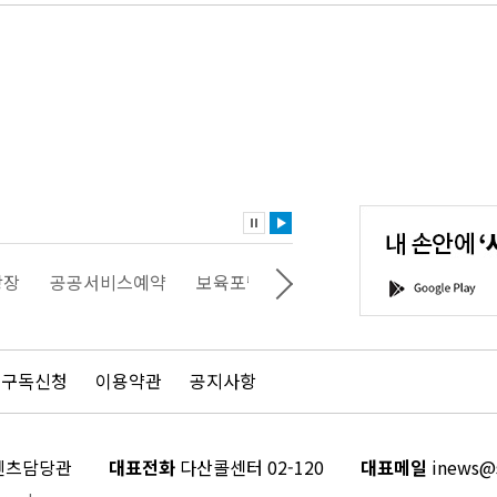
내
손
안
에
'서
광장
공공서비스예약
보육포털
일자리포털
문화포털
G
울'을
o
다
o
운
g
로
l
드
e
 구독신청
이용약관
공지사항
하
P
세
l
요!
a
y
콘텐츠담당관
대표전화
다산콜센터 02-120
대표메일
inews@s