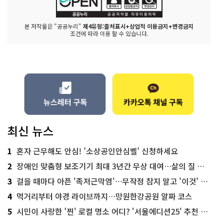
본 저작물은 "공공누리"
제4유형:출처표시+상업적 이용금지+변경금지
조건에 따라 이용 할 수 있습니다.
최신 뉴스
1
혼자 근무해도 안심! '소상공인안심벨' 신청하세요
2
장애인 맞춤형 보조기기 최대 3년간 무상 대여…삶의 질 높인다
3
걸을 때마다 아픈 '족저근막염'…무작정 참지 말고 '이것' 해보세요!
4
먹거리부터 야경 라이브까지…망원한강공원 알짜 코스
5
시민이 사랑한 '찐' 로컬 명소 어디? '서울에디션25' 추천 코스