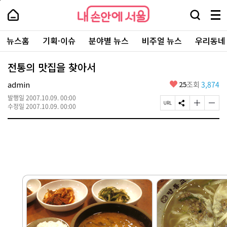
본
페
내
문
이
내
손
검
메
바
지
손
안
색
뉴
로
상
안
주
에
창
전
가
단
에
뉴스홈
기획·이슈
분야별 뉴스
비주얼 뉴스
우리동네
요
서
열
체
기
으
서
서
울
기
보
로
울
비
기
이
-
전통의 맛집을 찾아서
스
동
서
바
울
좋
admin
25
조회
3,874
로
시
아
가
대
발행일
2007.10.09. 00:00
요
기
페
S
글
글
표
수정일
2007.10.09. 00:00
이
N
자
자
소
지
S
크
크
통
U
공
기
기
포
R
유
크
작
털
L
하
게
게
복
기
변
변
사
경
경
하
하
기
기