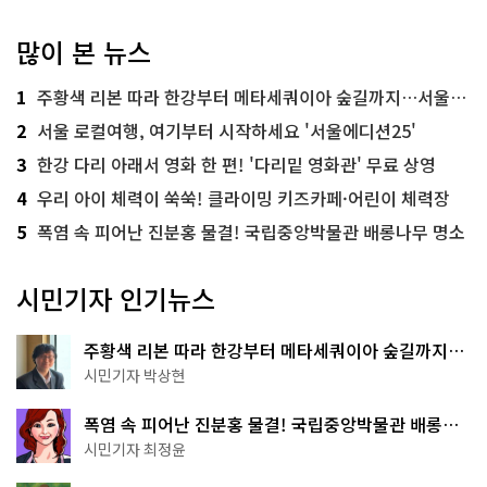
많이 본 뉴스
1
주황색 리본 따라 한강부터 메타세쿼이아 숲길까지…서울둘레길 15코스
2
서울 로컬여행, 여기부터 시작하세요 '서울에디션25'
3
한강 다리 아래서 영화 한 편! '다리밑 영화관' 무료 상영
4
우리 아이 체력이 쑥쑥! 클라이밍 키즈카페·어린이 체력장
5
폭염 속 피어난 진분홍 물결! 국립중앙박물관 배롱나무 명소
시민기자 인기뉴스
주황색 리본 따라 한강부터 메타세쿼이아 숲길까지…
서울둘레길 15코스
시민기자 박상현
폭염 속 피어난 진분홍 물결! 국립중앙박물관 배롱나
무 명소
시민기자 최정윤