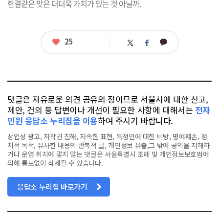
한결같은 맛은 더더욱 가치가 있는 것 아닐까.
좋
25
카
트
페
아
카
위
이
요
오
터
스
톡
북
댓글은 자유로운 의견 공유의 장이므로 서울시에 대한 신고,
제안, 건의 등 답변이나 개선이 필요한 사항에 대해서는
전자
민원 응답소 누리집을 이용
하여 주시기 바랍니다.
상업성 광고, 저작권 침해, 저속한 표현, 특정인에 대한 비방, 명예훼손, 정
치적 목적, 유사한 내용의 반복적 글, 개인정보 유출,그 밖에 공익을 저해하
거나 운영 취지에 맞지 않는 댓글은 서울특별시 조례 및 개인정보보호법에
의해 통보없이 삭제될 수 있습니다.
응답소 누리집 바로가기