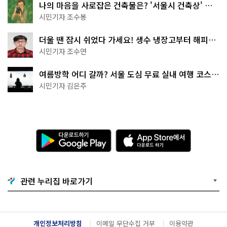
나의 마음을 사로잡은 건축물은? '서울시 건축상' 수
상작 공개!
시민기자 조수봉
더울 땐 잠시 쉬었다 가세요! 생수 냉장고부터 해피소
·무더위쉼터까지
시민기자 조수연
여름방학 어디 갈까? 서울 도심 무료 실내 여행 코스
추천
시민기자 김은주
다
A
운
p
로
p
드
S
하
t
기
o
관련 누리집 바로가기
G
r
o
e
o
에
g
서
l
다
개인정보처리방침
이메일 무단수집 거부
이용약관