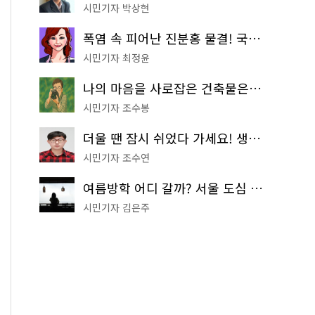
시민기자 박상현
폭염 속 피어난 진분홍 물결! 국립중앙박물관 배롱나무 명소
시민기자 최정윤
나의 마음을 사로잡은 건축물은? '서울시 건축상' 수상작 공개!
시민기자 조수봉
더울 땐 잠시 쉬었다 가세요! 생수 냉장고부터 해피소·무더위쉼터까지
시민기자 조수연
여름방학 어디 갈까? 서울 도심 무료 실내 여행 코스 추천
시민기자 김은주