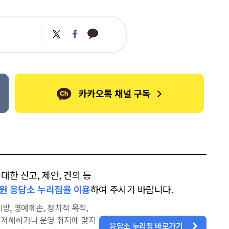
카
트
페
카
위
이
오
터
스
톡
북
한 신고, 제안, 건의 등
원 응답소 누리집을 이용
하여 주시기 바랍니다.
방, 명예훼손, 정치적 목적,
을 저해하거나 운영 취지에 맞지
응답소 누리집 바로가기