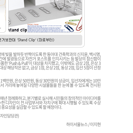
밤에 빛을 발하듯 반짝이도록 한 동아대 건축학과의 신지윤, 백시명,
야간에 발광등으로 자전거 포스트를 인지시키는 등 발상의 참신함이
Push & Pull’이 대상을 차지했고, 이밖에도 금상 2점, 은상 3
상 해당작은 없고, 금상 1점, 은상 2점, 동상 2점, 입선 5점이 선정
1백만원, 은상 50만원, 동상 30만원의 상금이, 입선자에게는 10만
 거리에 놓여질 다양한 시설물들을 한 눈에 볼 수 있도록 전시된
 매년 정례화하고, 분기별로 실시해 시민들의 창의적인 아이디어를
한 디자인이 전 사업부서와 자치구에 확대 시행될 수 있도록 수상
중요성을 실감할 수 있도록 할 예정이다.
공디자인담당관)
하이서울뉴스 / 이지현