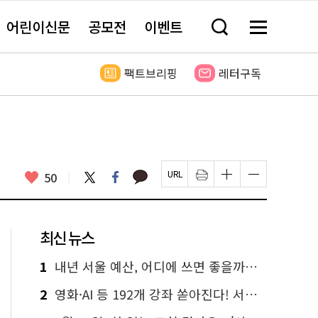
어린이신문
공모전
이벤트
검
메
색
뉴
창
전
열
체
팩트브리핑
레터구독
기
보
기
카
좋
트
페
50
페
인
글
글
카
위
이
아
이
쇄
자
자
오
터
스
요
지
하
크
크
톡
북
U
기
기
기
R
새
크
작
L
창
게
게
최신 뉴스
복
열
변
변
사
림
경
경
하
하
1
내년 서울 예산, 어디에 쓰면 좋을까요? 온라인 투표
기
기
2
영화·AI 등 192개 강좌 쏟아진다! 서울시민대학 선착순 신청