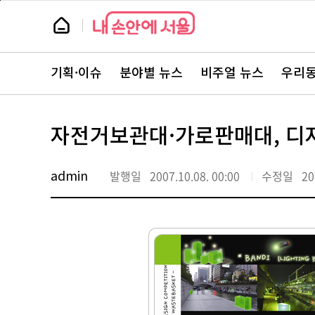
본
페
문
이
뉴
바
지
스
로
상
룸
가
단
뉴
기
으
스
로
기획·이슈
분야별 뉴스
비주얼 뉴스
우리동
주
이
요
동
서
비
스
자전거보관대·가로판매대, 디
바
로
가
기
admin
발행일
2007.10.08. 00:00
수정일
20