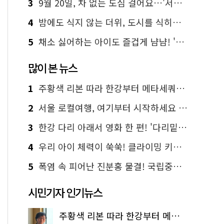
3
9월 20일, 차 없는 도심 걸어요…'서울 걷자 페스티벌' 선착순 5천명
4
밤에도 식지 않는 더위, 도시를 식히는 시원한 해법은?
5
채소 싫어하는 아이도 즐겁게 냠냠! '찾아가는 서울시 식생활 교육' 현장
많이 본 뉴스
1
주황색 리본 따라 한강부터 메타세쿼이아 숲길까지…서울둘레길 15코스
2
서울 로컬여행, 여기부터 시작하세요 '서울에디션25'
3
한강 다리 아래서 영화 한 편! '다리밑 영화관' 무료 상영
4
우리 아이 체력이 쑥쑥! 클라이밍 키즈카페·어린이 체력장
5
폭염 속 피어난 진분홍 물결! 국립중앙박물관 배롱나무 명소
시민기자 인기뉴스
주황색 리본 따라 한강부터 메타세쿼이아 숲길까지…서울둘레길 15코스