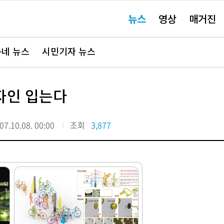
주
뉴스
영상
매거진
요
서
비
스
바
네 뉴스
시민기자 뉴스
로
가
기"
자인 입는다
07.10.08. 00:00
조회
3,877