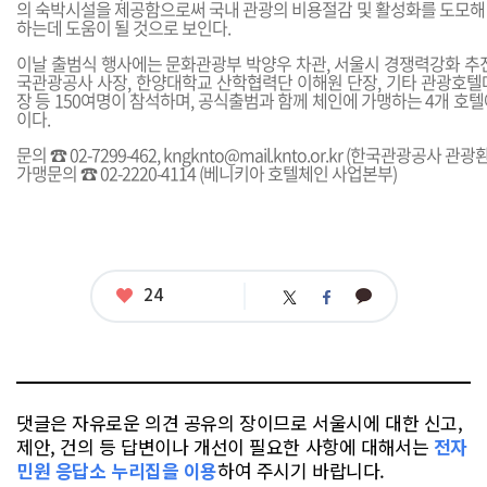
의 숙박시설을 제공함으로써 국내 관광의 비용절감 및 활성화를 도모해
하는데 도움이 될 것으로 보인다.
이날 출범식 행사에는 문화관광부 박양우 차관, 서울시 경쟁력강화 추진
국관광공사 사장, 한양대학교 산학협력단 이해원 단장, 기타 관광호
장 등 150여명이 참석하며, 공식출범과 함께 체인에 가맹하는 4개 호
이다.
문의 ☎ 02-7299-462,
kngknto@mail.knto.or.kr
(한국관광공사 관광환
가맹문의 ☎ 02-2220-4114 (베니키아 호텔체인 사업본부)
좋
24
카
트
페
아
카
위
이
요
오
터
스
톡
북
댓글은 자유로운 의견 공유의 장이므로 서울시에 대한 신고,
제안, 건의 등 답변이나 개선이 필요한 사항에 대해서는
전자
민원 응답소 누리집을 이용
하여 주시기 바랍니다.