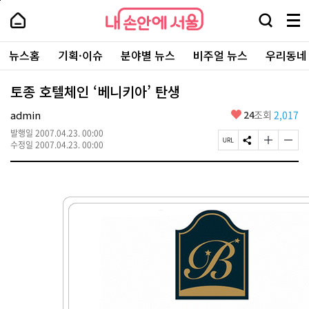
본
페
내
문
이
내
손
검
메
바
지
손
안
색
뉴
로
상
안
주
에
창
전
가
단
에
뉴스홈
기획·이슈
분야별 뉴스
비주얼 뉴스
우리동네
요
서
열
체
기
으
서
서
울
기
보
로
울
비
기
이
-
토종 호텔체인 ‘베니키아’ 탄생
스
동
서
바
울
좋
admin
24
조회
2,017
로
시
아
가
대
발행일
2007.04.23. 00:00
요
기
페
S
글
글
표
수정일
2007.04.23. 00:00
이
N
자
자
소
지
S
크
크
통
U
공
기
기
포
R
유
크
작
털
L
하
게
게
복
기
변
변
사
경
경
하
하
기
기