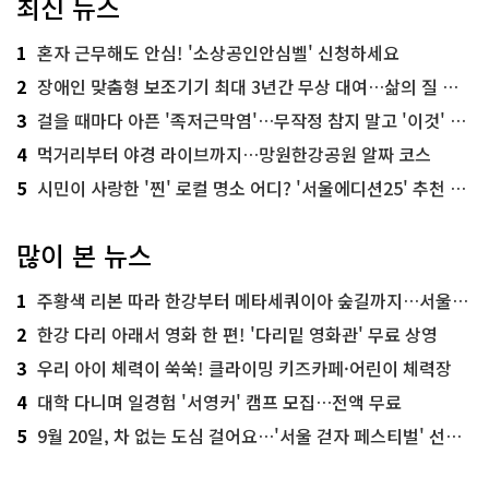
최신 뉴스
1
혼자 근무해도 안심! '소상공인안심벨' 신청하세요
2
장애인 맞춤형 보조기기 최대 3년간 무상 대여…삶의 질 높인다
3
걸을 때마다 아픈 '족저근막염'…무작정 참지 말고 '이것' 해보세요!
4
먹거리부터 야경 라이브까지…망원한강공원 알짜 코스
5
시민이 사랑한 '찐' 로컬 명소 어디? '서울에디션25' 추천 코스
많이 본 뉴스
1
주황색 리본 따라 한강부터 메타세쿼이아 숲길까지…서울둘레길 15코스
2
한강 다리 아래서 영화 한 편! '다리밑 영화관' 무료 상영
3
우리 아이 체력이 쑥쑥! 클라이밍 키즈카페·어린이 체력장
4
대학 다니며 일경험 '서영커' 캠프 모집…전액 무료
5
9월 20일, 차 없는 도심 걸어요…'서울 걷자 페스티벌' 선착순 5천명