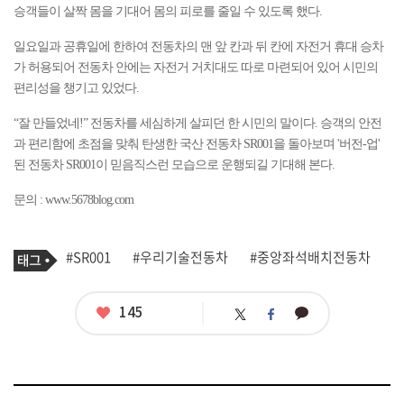
승객들이 살짝 몸을 기대어 몸의 피로를 줄일 수 있도록 했다.
일요일과 공휴일에 한하여 전동차의 맨 앞 칸과 뒤 칸에 자전거 휴대 승차
가 허용되어 전동차 안에는 자전거 거치대도 따로 마련되어 있어 시민의
편리성을 챙기고 있었다.
“잘 만들었네!” 전동차를 세심하게 살피던 한 시민의 말이다. 승객의 안전
과 편리함에 초점을 맞춰 탄생한 국산 전동차 SR001을 돌아보며 '버전-업'
된 전동차 SR001이 믿음직스런 모습으로 운행되길 기대해 본다.
문의 :
www.5678blog.com
기
태
#SR001
#우리기술전동차
#중앙좌석배치전동차
사
그
관
련
태
좋
145
카
트
페
그
아
카
위
이
요
오
터
스
톡
북