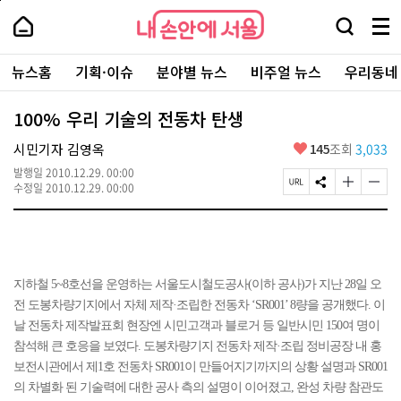
본
페
내
문
이
내
손
검
메
바
지
손
안
색
뉴
로
상
안
주
에
창
전
가
단
에
뉴스홈
기획·이슈
분야별 뉴스
비주얼 뉴스
우리동네
요
서
열
체
기
으
서
서
울
기
보
로
울
비
기
이
-
100% 우리 기술의 전동차 탄생
스
동
서
바
울
좋
시민기자 김영옥
145
조회
3,033
로
시
아
가
대
발행일
2010.12.29. 00:00
요
기
페
S
글
글
표
수정일
2010.12.29. 00:00
이
N
자
자
소
지
S
크
크
통
U
공
기
기
포
R
유
크
작
털
L
하
게
게
복
기
변
변
지하철 5~8호선을 운영하는 서울도시철도공사(이하 공사)가 지난 28일 오
사
경
경
전 도봉차량기지에서 자체 제작·조립한 전동차 ‘SR001’ 8량을 공개했다. 이
하
하
기
기
날 전동차 제작발표회 현장엔 시민고객과 블로거 등 일반시민 150여 명이
참석해 큰 호응을 보였다. 도봉차량기지 전동차 제작·조립 정비공장 내 홍
보전시관에서 제1호 전동차 SR001이 만들어지기까지의 상황 설명과 SR001
의 차별화 된 기술력에 대한 공사 측의 설명이 이어졌고, 완성 차량 참관도