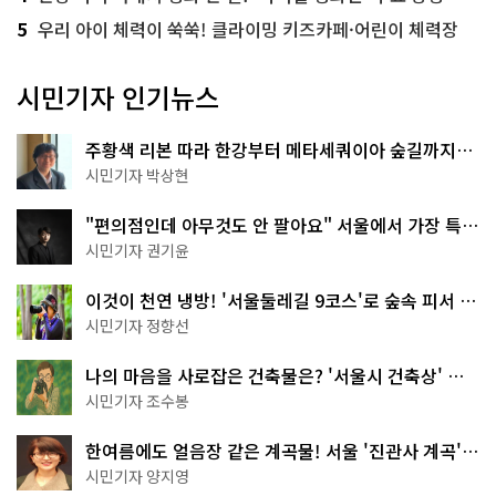
5
우리 아이 체력이 쑥쑥! 클라이밍 키즈카페·어린이 체력장
시민기자 인기뉴스
주황색 리본 따라 한강부터 메타세쿼이아 숲길까지…
서울둘레길 15코스
시민기자 박상현
"편의점인데 아무것도 안 팔아요" 서울에서 가장 특별
한 편의점의 정체
시민기자 권기윤
이것이 천연 냉방! '서울둘레길 9코스'로 숲속 피서 떠
나볼까
시민기자 정향선
나의 마음을 사로잡은 건축물은? '서울시 건축상' 수
상작 공개!
시민기자 조수봉
한여름에도 얼음장 같은 계곡물! 서울 '진관사 계곡'이
천국이네~
시민기자 양지영