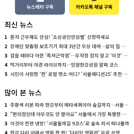
최신 뉴스
1
혼자 근무해도 안심! '소상공인안심벨' 신청하세요
2
장애인 맞춤형 보조기기 최대 3년간 무상 대여…삶의 질 높인다
3
걸을 때마다 아픈 '족저근막염'…무작정 참지 말고 '이것' 해보세요!
4
먹거리부터 야경 라이브까지…망원한강공원 알짜 코스
5
시민이 사랑한 '찐' 로컬 명소 어디? '서울에디션25' 추천 코스
많이 본 뉴스
1
주황색 리본 따라 한강부터 메타세쿼이아 숲길까지…서울둘레길 15코스
2
"편의점인데 아무것도 안 팔아요" 서울에서 가장 특별한 편의점의 정체
3
이것이 천연 냉방! '서울둘레길 9코스'로 숲속 피서 떠나볼까
4
한강 다리 아래서 영화 한 편! '다리밑 영화관' 무료 상영