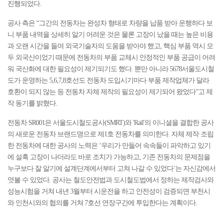
진행되었다.
공사 측은 “그간의 전동차는 완성차 형태로 차량을 납품 받아 운행하다 보
니 부품 내역을 상세히 알기 어려운 것은 물론 고장이 났을 때는 높은 비용
과 오랜 시간을 들여 외국기술자의 도움을 받아야 했고, 핵심 부품 역시 모
두 외국산이었기 때문에 전동차의 부품 교체시 안정적인 부품 공급이 어려
워 국산화에 대한 필요성이 제기되기도 했다. 뿐만 아니라 5678서울도시철
도가 운영하는 5,6,7,8호선도 전동차 도입시기마다 부품 제작업체가 달라
호환이 되지 않는 등 전동차 자체 제작의 필요성이 제기되어 왔었다”고 제
작 동기를 밝혔다.
전동차 SR001은 서울도시철도공사(SMRT)와 'Rail'의 이니셜을 결합한 공사
의 새로운 전동차 브랜드명으로 제1호 전동차를 의미한다. 자체 제작·조립
한 전동차에 대한 공사의 노력은 ‘우리가 만들어 속속들이 파악하고 있기
에 설혹 고장이 나더라도 바로 조치가 가능하고, 기존 전동차의 문제점을
누구보다 잘 알기에 설계단계에서부터 고쳐 나갈 수 있었다’는 자신감에서
엿볼 수 있었다. 공사는 철도안전법과 도시철도법에서 정하는 제작검사와
성능시험을 거쳐 내년 3월부터 시운전을 하고 안전성이 검증되면 부천시
와 인천시와의 협의를 거쳐 7호선 연장구간에 투입한다는 계획이다.