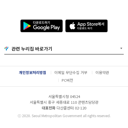
다
A
운
p
로
p
드
S
하
t
기
o
관련 누리집 바로가기
G
r
o
e
o
에
g
서
l
다
개인정보처리방침
이메일 무단수집 거부
이용약관
e
운
P
로
PC버전
l
드
a
하
y
기
서울특별시청 04524
서울특별시 중구 세종대로 110 콘텐츠담당관
대표전화
다산콜센터
02-120
ⓒ
2020. Seoul Metropolitan Government all rights reserved.