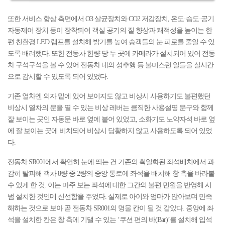
또한 서비스 향상 측면에서 O3 살균장치와 CO2 저감장치, 온도·습도·공기
자동제어 장치 등이 장착되어 객실 공기의 질 향상과 쾌적성을 높이는 한
편 친환경 LED 램프를 설치해 밝기를 높여 승객들의 눈 피로를 줄일 수 있
도록 배려했다. 또한 전동차 한량 당 두 곳에 카메라가 설치되어 있어 전동
차 구석구석을 볼 수 있어 전동차 내의 성추행 등 불미스런 일들을 실시간
으로 감시할 수 있도록 되어 있었다.
기존 열차엔 의자 밑에 있어 보이지도 않고 비상시 사용하기도 불편했던
비상시 열차의 문을 열 수 있는 비상 레버는 큼직한 사용설명 문구와 함께
잘 보이는 곳인 자동문 바로 옆에 붙어 있었고, 소화기도 노약자석 바로 옆
에 잘 보이는 곳에 비치되어 비상시 당황하지 않고 사용하도록 되어 있었
다.
전동차 SR001에서 확연히 눈에 띄는 건 기존의 획일화된 좌석배치에서 과
감히 탈피해 객차 8량 중 2량의 중앙 통로에 좌석을 배치해 창 측을 바라볼
수 있게 한 것. 이는 마주 보는 좌석에 대한 그간의 불편 민원을 반영해 시
범 설치한 것인데 신선함을 주었다. 실제로 아이와 엄마가 앉아보며 만족
해하는 것으로 보아 곧 전동차 SR001의 명물 칸이 될 것 같았다. 중앙에 좌
석을 설치한 칸은 창 측에 기댈 수 있는 ‘쿠션 편의 바(Bar)’를 설치해 입석