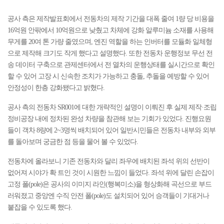
공사 측은 제작발표회에서 전동차의 제작 기간을 대폭 줄여 1량 당 비용을
16억원 안팎에서 10억원으로 낮췄고 차체에 강화 알루미늄 소재를 사용해
무게를 20여 톤 가량 줄였으며, 엔진 역할을 하는 인버터를 모듈화 일체형
으로 제작해 크기도 작게 했다고 설명했다. 또한 전동차 운행정보 무선 전
송 데이터 구축으로 관제센터에서 전 열차의 운행상태를 실시간으로 확인
할 수 있어 고장 시 신속한 조치가 가능하고 충돌, 추돌을 예방할 수 있어
안정성이 한층 강화됐다고 밝혔다.
공사 측의 전동차 SR001에 대한 개략적인 설명이 이뤄진 후 실제 제작·조립
정비공장 내에 정차된 완성 차량을 참관해 보는 기회가 있었다. 진행요원
들이 객차 8량에 2~3명씩 배치되어 있어 일반시민들은 전동차 내부와 외부
를 돌아보며 궁금한 점 등을 물어 볼 수 있었다.
전동차에 올라보니 기존 전동차와 달리 좌우에 배치된 좌석 위의 선반이
없어져 시야가 확 트인 것이 시원한 느낌이 들었다. 좌석 위에 달린 손잡이
고정 폴(pole)은 공사의 이미지 라인(행복미소)을 형상화해 곡선으로 부드
러워졌고 중앙엔 수직 안전 폴(pole)도 설치되어 있어 승객들이 기대거나
붙잡을 수 있도록 했다.