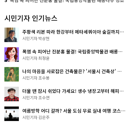
5
폭염 속 피어난 진분홍 물결! 국립중앙박물관 배롱나무 명소
시민기자 인기뉴스
주황색 리본 따라 한강부터 메타세쿼이아 숲길까지…
서울둘레길 15코스
시민기자 박상현
폭염 속 피어난 진분홍 물결! 국립중앙박물관 배롱나
무 명소
시민기자 최정윤
나의 마음을 사로잡은 건축물은? '서울시 건축상' 수
상작 공개!
시민기자 조수봉
더울 땐 잠시 쉬었다 가세요! 생수 냉장고부터 해피소
·무더위쉼터까지
시민기자 조수연
여름방학 어디 갈까? 서울 도심 무료 실내 여행 코스
추천
시민기자 김은주