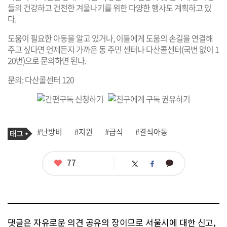
들의 건강하고 건전한 겨울나기를 위한 다양한 행사도 계획하고 있
다.
도움이 필요한 아동을 알고 있거나, 이들에게 도움의 손길을 연결해
주고 싶다면 언제든지 가까운 동 주민 센터나 다산콜센터(국번 없이 1
20번)으로 문의하면 된다.
문의: 다산콜센터 120
기
태
#난방비
#지원
#급식
#결식아동
사
그
관
련
태
좋
77
카
트
페
그
아
카
위
이
요
오
터
스
톡
북
댓글은 자유로운 의견 공유의 장이므로 서울시에 대한 신고,