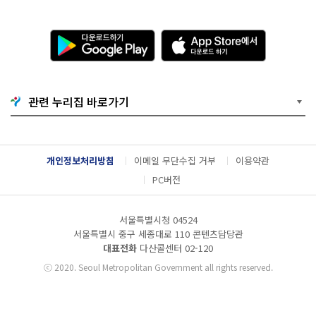
다
A
운
p
로
p
드
S
하
t
기
o
관련 누리집 바로가기
G
r
o
e
o
에
g
서
l
다
개인정보처리방침
이메일 무단수집 거부
이용약관
e
운
P
로
PC버전
l
드
a
하
y
기
서울특별시청 04524
서울특별시 중구 세종대로 110 콘텐츠담당관
대표전화
다산콜센터
02-120
ⓒ
2020. Seoul Metropolitan Government all rights reserved.