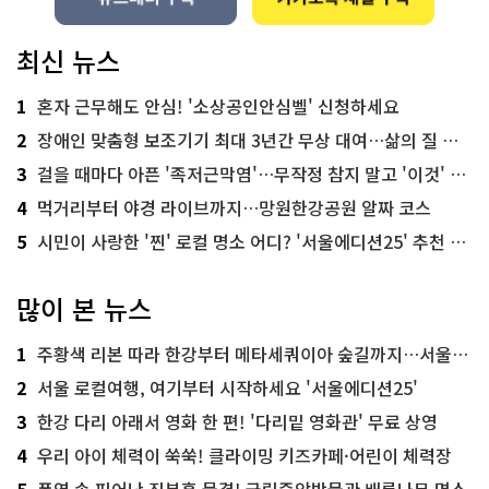
최신 뉴스
1
혼자 근무해도 안심! '소상공인안심벨' 신청하세요
2
장애인 맞춤형 보조기기 최대 3년간 무상 대여…삶의 질 높인다
3
걸을 때마다 아픈 '족저근막염'…무작정 참지 말고 '이것' 해보세요!
4
먹거리부터 야경 라이브까지…망원한강공원 알짜 코스
5
시민이 사랑한 '찐' 로컬 명소 어디? '서울에디션25' 추천 코스
많이 본 뉴스
1
주황색 리본 따라 한강부터 메타세쿼이아 숲길까지…서울둘레길 15코스
2
서울 로컬여행, 여기부터 시작하세요 '서울에디션25'
3
한강 다리 아래서 영화 한 편! '다리밑 영화관' 무료 상영
4
우리 아이 체력이 쑥쑥! 클라이밍 키즈카페·어린이 체력장