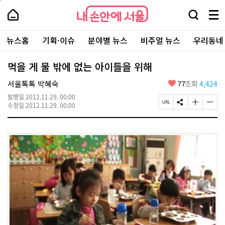
본
페
내
문
이
내
손
검
메
바
지
손
안
색
뉴
로
상
안
주
에
창
전
가
단
에
뉴스홈
기획·이슈
분야별 뉴스
비주얼 뉴스
우리동네
요
서
열
체
기
으
서
서
울
기
보
로
울
비
기
이
-
먹을 게 물 밖에 없는 아이들을 위해
스
동
서
바
울
좋
서울톡톡 박혜숙
77
조회
4,424
로
시
아
가
대
발행일
2012.11.29. 00:00
요
기
페
S
글
글
표
수정일
2012.11.29. 00:00
이
N
자
자
소
지
S
크
크
통
U
공
기
기
포
R
유
크
작
털
L
하
게
게
복
기
변
변
사
경
경
하
하
기
기