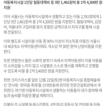
아동복지시설 1인당 월동대책비 등 5만 1,461원씩 총 1억 4,300만 원
지원
이어 서울시는 아동복지시설에서 생활하고 있는 아동 2,781명에게 1
인당 5만 1,461원씩 총 1억 4,300만 원을 지원한다. 월동대책비, 김장
비, 겨울내의 구입비용 등이 포함된 금액으로서 자치구를 통해 시설
에 전달된다.
이와 별도로 시설이용 아동 중 90% 이상이 저소득층 아동인 서울시
내 403개소 지역아동센터에도 개소당 약 30만 원씩 난방비용을 지원
한다.
또한 연말연시 들뜬 사회적 분위기 속에서 지역아동센터 이용 아동들
이 소외감을 느끼지 않고 시설별로 스스로 행사를 계획하고 진행할
수 있도록 비용 총 1억 5,400만 원을 지원한다.
한편 크리스마스를 앞둔 12월 22일(토)엔 아동복지시설 종합예술제
인 '큰사랑·한마음 축제'를 신대방동에 위치한 전문건설회관에서 개
최한다. 여기엔 아동복지시설에서 생활하는 아동들이 대거 참여해 재
능과 솜씨를 마음껏 뽐낼 계획이다.
더불어 각 시설별 동계스키캠프, 성탄트리 점등식 및 전야제 등 아동