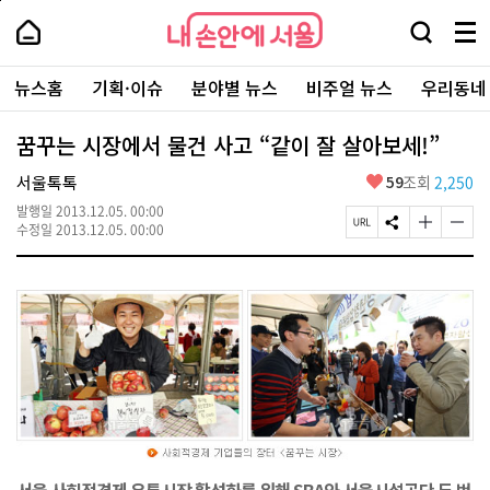
본
페
내
문
이
내
손
검
메
바
지
손
안
색
뉴
로
상
안
주
에
창
전
가
단
에
뉴스홈
기획·이슈
분야별 뉴스
비주얼 뉴스
우리동네
요
서
열
체
기
으
서
서
울
기
보
로
울
비
기
이
-
꿈꾸는 시장에서 물건 사고 “같이 잘 살아보세!”
스
동
서
바
울
좋
서울톡톡
59
조회
2,250
로
시
아
가
대
발행일
2013.12.05. 00:00
요
기
페
S
글
글
표
수정일
2013.12.05. 00:00
이
N
자
자
소
지
S
크
크
통
U
공
기
기
포
R
유
크
작
털
L
하
게
게
복
기
변
변
사
경
경
하
하
기
기
서울 사회적경제 유통시장 활성화를 위해 SBA와 서울시설공단 두 번