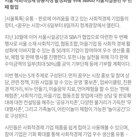
째 협업
[서울톡톡] 유통・판로에 어려움을 겪고 있는 사회적경제 기업들의
장터, <꿈꾸는 시장>이 6일부터 8일까지 청계광장에서 열린다.
지난 10월에 이어 서울시설공단과 SBA가 협업으로 마련한 두 번째
행사로 서울 소재 사회적기업, 협동조합, 마을기업 등 사회적 경제 활
성화에 이바지할 수 있는 총 50개의 기업이 참여하여 우수 생산품 홍
보, 체험 및 판매 행사를 진행한다. 또한 나눔 실천을 위해 각각 판매
수익금액의 일부(최대 50%)를 공익 기부단체 등에 기부할 계획이다.
이번 행사는 5개 주제로 구성된다. 먼저 꿈꾸는 시장 홍보 및 참여 상
담, 관련 정책, 지원 사업을 알 수 있는 운영 '홍보존', 업싸이클링, 친환
경 먹거리, 비누 만들기, 미술음악 치료, 언어체험을 할 수 있는 '판매
체험존', 사회적기업, 마을기업, 협동조합 창업에 대한 상담 및 판로확
대에 대한 컨설팅을 해주는 '공유가치존', 다양한 볼거리가 가득한 '무
대행사존', 그리고 가족놀이, 어린이놀이 체험이 가능한 '놀이공간'으
로 구성된다.
시민들은 사회적경제 기업 제품을 쉽게 접하고 사용해볼 수 있으며,
참여 기업은 기회 확대를 통해 사회적경제 기업 우수 생산품 유통・