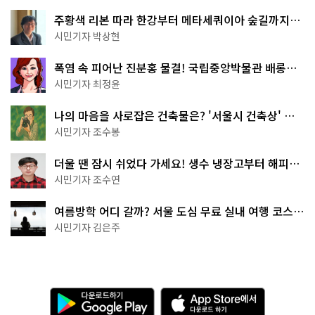
주황색 리본 따라 한강부터 메타세쿼이아 숲길까지…
서울둘레길 15코스
시민기자 박상현
폭염 속 피어난 진분홍 물결! 국립중앙박물관 배롱나
무 명소
시민기자 최정윤
나의 마음을 사로잡은 건축물은? '서울시 건축상' 수
상작 공개!
시민기자 조수봉
더울 땐 잠시 쉬었다 가세요! 생수 냉장고부터 해피소
·무더위쉼터까지
시민기자 조수연
여름방학 어디 갈까? 서울 도심 무료 실내 여행 코스
추천
시민기자 김은주
다
A
운
p