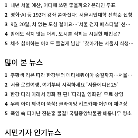
1
내년 서울 예산, 어디에 쓰면 좋을까요? 온라인 투표
2
영화·AI 등 192개 강좌 쏟아진다! 서울시민대학 선착순 신청
3
9월 20일, 차 없는 도심 걸어요…'서울 걷자 페스티벌' 선착순 5천명
4
밤에도 식지 않는 더위, 도시를 식히는 시원한 해법은?
5
채소 싫어하는 아이도 즐겁게 냠냠! '찾아가는 서울시 식생활 교육' 현장
많이 본 뉴스
1
주황색 리본 따라 한강부터 메타세쿼이아 숲길까지…서울둘레길 15코스
2
서울 로컬여행, 여기부터 시작하세요 '서울에디션25'
3
한강 다리 아래서 영화 한 편! '다리밑 영화관' 무료 상영
4
우리 아이 체력이 쑥쑥! 클라이밍 키즈카페·어린이 체력장
5
폭염 속 피어난 진분홍 물결! 국립중앙박물관 배롱나무 명소
시민기자 인기뉴스