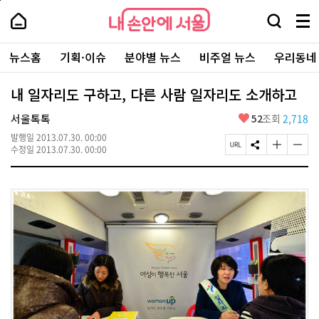
본
페
내
문
이
내
손
검
메
바
지
손
안
색
뉴
로
상
안
주
에
창
전
가
단
에
뉴스홈
기획·이슈
분야별 뉴스
비주얼 뉴스
우리동네
요
서
열
체
기
으
서
서
울
기
보
로
울
비
기
이
-
내 일자리도 구하고, 다른 사람 일자리도 소개하고
스
동
서
바
울
좋
서울톡톡
52
조회
2,718
로
시
아
가
대
발행일
2013.07.30. 00:00
요
기
페
S
글
글
표
수정일
2013.07.30. 00:00
이
N
자
자
소
지
S
크
크
통
U
공
기
기
포
R
유
크
작
털
L
하
게
게
복
기
변
변
사
경
경
하
하
기
기