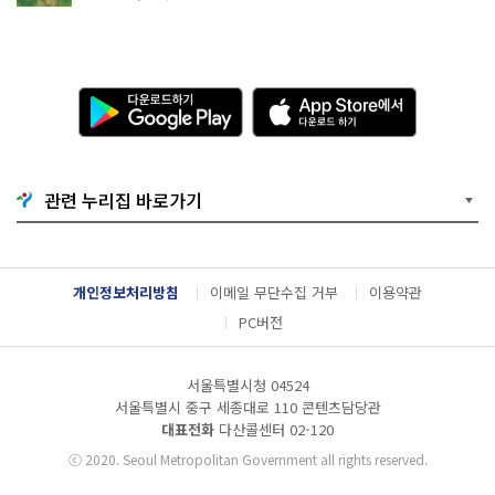
다
A
운
p
로
p
드
S
하
t
기
o
관련 누리집 바로가기
G
r
o
e
o
에
g
서
l
다
개인정보처리방침
이메일 무단수집 거부
이용약관
e
운
P
로
PC버전
l
드
a
하
y
기
서울특별시청 04524
서울특별시 중구 세종대로 110 콘텐츠담당관
대표전화
다산콜센터
02-120
ⓒ
2020. Seoul Metropolitan Government all rights reserved.