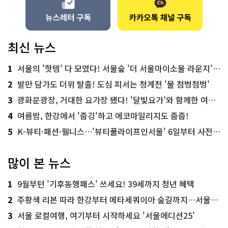
최신 뉴스
1
서울의 '핫템' 다 모였다! 서울숲 '더 서울마이소울 라운지' 오픈
2
발만 담가도 더위 탈출! 도심 피서는 청계천 '물 첨벙첨벙'
3
광화문광장, 거대한 요가장 됐다! '달빛요가'와 함께한 여름밤 힐링
4
여름밤, 한강에서 '줍깅'하고 에코마일리지도 줍줍!
5
K-뷰티·패션·웰니스…'뷰티풀라이프인서울' 6일부터 사전 예약
많이 본 뉴스
1
9월부턴 '기후동행패스' 쓰세요! 39세까지 청년 혜택
2
주황색 리본 따라 한강부터 메타세쿼이아 숲길까지…서울둘레길 15코스
3
서울 로컬여행, 여기부터 시작하세요 '서울에디션25'