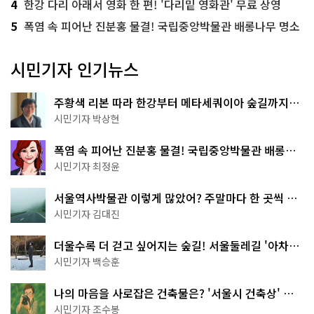
4
한강 다리 아래서 영화 한 편! '다리밑 영화관' 무료 상영
5
폭염 속 피어난 진분홍 물결! 국립중앙박물관 배롱나무 명소
시민기자 인기뉴스
주황색 리본 따라 한강부터 메타세쿼이아 숲길까지…
서울둘레길 15코스
시민기자 박상현
폭염 속 피어난 진분홍 물결! 국립중앙박물관 배롱나
무 명소
시민기자 최정윤
서울역사박물관 이렇게 많았어? 주말마다 한 곳씩 떠
나는 역사 산책
시민기자 김대진
더울수록 더 걷고 싶어지는 숲길! 서울둘레길 '아차산
코스'
시민기자 백승훈
나의 마음을 사로잡은 건축물은? '서울시 건축상' 수
상작 공개!
시민기자 조수봉