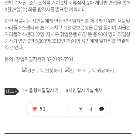
선발은 재산·소득조회를 거쳐 1차 서류심사, 2차 개인별 면접을 통해
8월28일(수) 최종 합격자를 발표할 계획이다.
한편 서울시는 시민들에게 안정적인 일자리를 제공하기 위해 서울일
자리플러스센터와 25개 자치구 취업정보은행을 운영 중이며, 서울일
자리플러스센터 22명, 자치구 취업은행 65명 등 총 90여 명의 직업상
담사가 연간 6만 5,000명(2012년 기준)의 시민에게 일자리를 연결해
주고 있다.
문의 : 창업취업지원과 02-2133-5504
기
태
#서울형뉴딜일자리
#시민일자리설계사
사
그
관
련
태
좋
52
카
트
페
그
아
카
위
이
요
오
터
스
톡
북