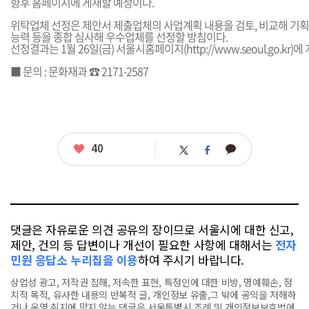
향후 홈페이지에 게재할 예정이다.
위탁업체 선정은 제안서 제출업체의 사업계획 내용을 검토, 비교해 기획
능력 등을 종합 심사해 우수업체를 선정할 방침이다.
선정결과는 1월 26일(금) 서울시홈페이지(
http://www.seoul.go.kr
)에
■ 문의 : 문화재과 ☎ 2171-2587
좋
40
카
트
페
아
카
위
이
요
오
터
스
톡
북
댓글은 자유로운 의견 공유의 장이므로 서울시에 대한 신고,
제안, 건의 등 답변이나 개선이 필요한 사항에 대해서는
전자
민원 응답소 누리집을 이용
하여 주시기 바랍니다.
상업성 광고, 저작권 침해, 저속한 표현, 특정인에 대한 비방, 명예훼손, 정
치적 목적, 유사한 내용의 반복적 글, 개인정보 유출,그 밖에 공익을 저해하
거나 운영 취지에 맞지 않는 댓글은 서울특별시 조례 및 개인정보보호법에