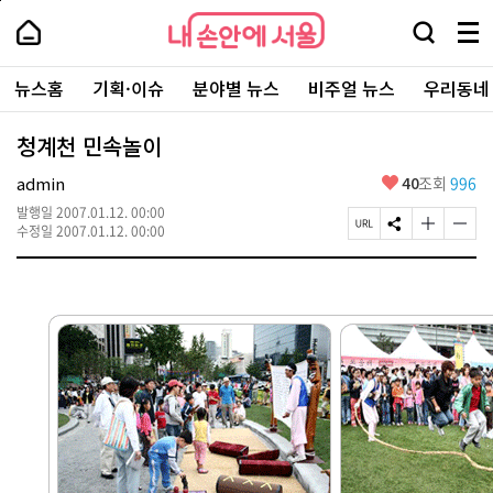
본
페
내
문
이
내
손
검
메
바
지
손
안
색
뉴
로
상
안
주
에
창
전
가
단
에
뉴스홈
기획·이슈
분야별 뉴스
비주얼 뉴스
우리동네
요
서
열
체
기
으
서
서
울
기
보
로
울
비
기
이
-
청계천 민속놀이
스
동
서
바
울
좋
admin
40
조회
996
로
시
아
가
대
발행일
2007.01.12. 00:00
요
기
페
S
글
글
표
수정일
2007.01.12. 00:00
이
N
자
자
소
지
S
크
크
통
U
공
기
기
포
R
유
크
작
털
L
하
게
게
복
기
변
변
사
경
경
하
하
기
기