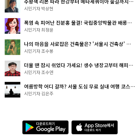
주황색 리본 따라 한강부터 메타세쿼이아 숲길까지…
서울둘레길 15코스
시민기자 박상현
폭염 속 피어난 진분홍 물결! 국립중앙박물관 배롱나
무 명소
시민기자 최정윤
나의 마음을 사로잡은 건축물은? '서울시 건축상' 수
상작 공개!
시민기자 조수봉
더울 땐 잠시 쉬었다 가세요! 생수 냉장고부터 해피소
·무더위쉼터까지
시민기자 조수연
여름방학 어디 갈까? 서울 도심 무료 실내 여행 코스
추천
시민기자 김은주
다
A
운
p
로
p
드
S