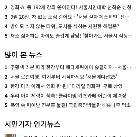
2
영화·AI 등 192개 강좌 쏟아진다! 서울시민대학 선착순 신청
3
9월 20일, 차 없는 도심 걸어요…'서울 걷자 페스티벌' 선착순 5천명
4
밤에도 식지 않는 더위, 도시를 식히는 시원한 해법은?
5
채소 싫어하는 아이도 즐겁게 냠냠! '찾아가는 서울시 식생활 교육' 현장
많이 본 뉴스
1
주황색 리본 따라 한강부터 메타세쿼이아 숲길까지…서울둘레길 15코스
2
서울 로컬여행, 여기부터 시작하세요 '서울에디션25'
3
한강 다리 아래서 영화 한 편! '다리밑 영화관' 무료 상영
4
우리 아이 체력이 쑥쑥! 클라이밍 키즈카페·어린이 체력장
5
폭염 속 피어난 진분홍 물결! 국립중앙박물관 배롱나무 명소
시민기자 인기뉴스