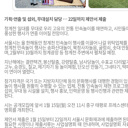
기획·연출 및 섭외, 무대설치 담당 … 22일까지 제안서 제출
청계천 일대를 무대로 우리 고유의 전통 민속놀이를 재연하고, 시민들이
풍성한 행사가 연중 이어질 전망이다.
서울시는 올 한해동안 청계천 민속놀이 행사를 이끌어 나갈 위탁업체를
청계천 민속놀이 행사는 송파산대놀이, 북청사자놀음, 굴렁쇠, 솟대 만들
며, 2월부터 10월까지 청계광장 등 청계천 주변에서 펼쳐질 예정.
지난해에는 결련택견, 봉산탈춤, 강령탈춤, 남사당놀이, 수표교 다리밟
고누, 승경도, 칠교, 제기차기 등 놀이체험, 단오선 만들기, 그네타기, 
이 연이어 열렸다.
참가자격은 국가 또는 지방자치단체 등의 문화행사를 대행한 경험이 있
놀이 행사를 원활히 수행할 수 있는 업체. 전통 민속놀이 재현 프로그램
섭외, 무대 등 시설물 설치, 행사 홍보, 인력운영 등 행사진행과 관련한
된다.
시는 공개모집에 앞서 1월 15일(월) 오전 11시 중구 태평로 프레스센
명회를 개최한다.
제안서 제출은 1월 15일부터 22일까지 서울시 문화재과에 제출하면 된
필요한 사항이나 제출서류는 사업설명회 때 안내하며, 사업설명회 자