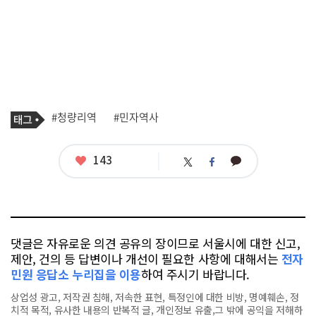
기
태
#청량리역
#민자역사
사
그
관
련
태
좋
143
카
트
페
그
아
카
위
이
요
오
터
스
톡
북
댓글은 자유로운 의견 공유의 장이므로 서울시에 대한 신고,
제안, 건의 등 답변이나 개선이 필요한 사항에 대해서는
전자
민원 응답소 누리집을 이용
하여 주시기 바랍니다.
상업성 광고, 저작권 침해, 저속한 표현, 특정인에 대한 비방, 명예훼손, 정
치적 목적, 유사한 내용의 반복적 글, 개인정보 유출,그 밖에 공익을 저해하