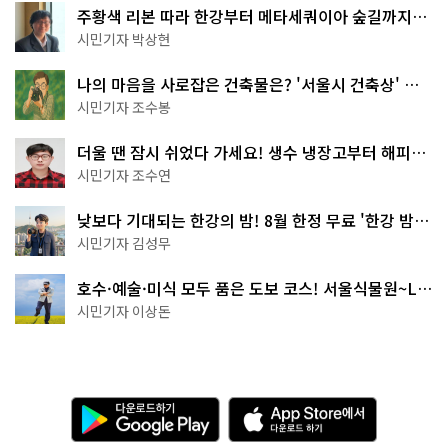
주황색 리본 따라 한강부터 메타세쿼이아 숲길까지…
서울둘레길 15코스
시민기자 박상현
나의 마음을 사로잡은 건축물은? '서울시 건축상' 수
상작 공개!
시민기자 조수봉
더울 땐 잠시 쉬었다 가세요! 생수 냉장고부터 해피소
·무더위쉼터까지
시민기자 조수연
낮보다 기대되는 한강의 밤! 8월 한정 무료 '한강 밤
핑' 예약은?
시민기자 김성무
호수·예술·미식 모두 품은 도보 코스! 서울식물원~LG
아트센터~마곡테라스거리
시민기자 이상돈
다
A
운
p
로
p