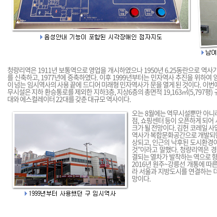
청량리역은 1911년 보통역으로 영업을 개시하였으나 1950년 6.25동란으로 역사가
를 신축하고, 1977년에 증축하였다. 이후 1999년부터는 민자역사 추진을 위하여 
이 넘는 임시역사의 사용 끝에 드디어 미래형 민자역사가 문을 열게 된 것이다. 이번
무시설은 지하 환승통로를 제외한 지하3층, 지상6층의 총면적 19,163㎡(5,797평)
대와 에스컬레이터 22대를 갖춘 대규모 역사이다.
오는 8월에는 역무시설뿐만 아니라 
점, 쇼핑센터 등이 오픈하게 되어
크가 될 전망이다. 김헌 코레일 
역사가 복합문화공간으로 개발되
상되고, 인근의 낙후된 도시환경
것”이라고 말했다. 청량리역은 경
결되는 열차가 발착하는 역으로 향후
2016년 원주~강릉선 개통에 따
라 서울과 지방도시를 연결하는 
망이다.