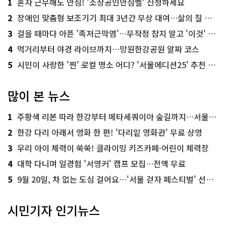
1
혼자 근무해도 안심! '소상공인안심벨' 신청하세요
2
장애인 맞춤형 보조기기 최대 3년간 무상 대여…삶의 질 높인다
3
걸을 때마다 아픈 '족저근막염'…무작정 참지 말고 '이것' 해보세요!
4
먹거리부터 야경 라이브까지…망원한강공원 알짜 코스
5
시민이 사랑한 '찐' 로컬 명소 어디? '서울에디션25' 추천 코스
많이 본 뉴스
1
주황색 리본 따라 한강부터 메타세쿼이아 숲길까지…서울둘레길 15코스
2
한강 다리 아래서 영화 한 편! '다리밑 영화관' 무료 상영
3
우리 아이 체력이 쑥쑥! 클라이밍 키즈카페·어린이 체력장
4
대학 다니며 일경험 '서영커' 캠프 모집…전액 무료
5
9월 20일, 차 없는 도심 걸어요…'서울 걷자 페스티벌' 선착순 5천명
시민기자 인기뉴스