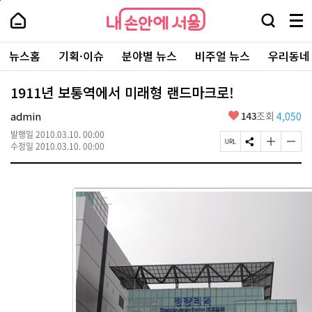
본
페
내
문
이
내
손
검
메
바
지
손
안
색
뉴
로
상
안
주
에
창
전
가
단
에
뉴스홈
기획·이슈
분야별 뉴스
비주얼 뉴스
우리동네
요
서
열
체
기
으
서
서
울
기
보
로
울
비
기
이
-
1911년 보통역에서 미래형 랜드마크로!
스
동
서
바
울
좋
admin
143
조회
4,050
로
시
아
가
대
발행일
2010.03.10. 00:00
요
기
페
S
글
글
표
수정일
2010.03.10. 00:00
이
N
자
자
소
지
S
크
크
통
U
공
기
기
포
R
유
크
작
털
L
하
게
게
복
기
변
변
사
경
경
하
하
기
기