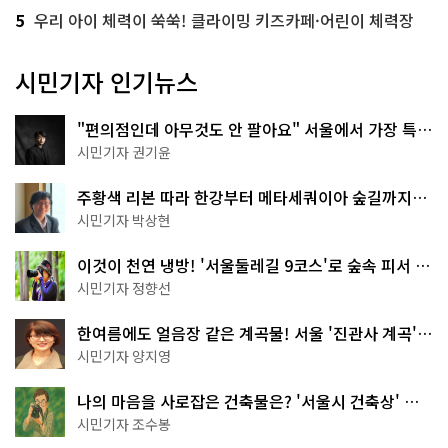
5
우리 아이 체력이 쑥쑥! 클라이밍 키즈카페·어린이 체력장
시민기자 인기뉴스
"편의점인데 아무것도 안 팔아요" 서울에서 가장 특별
한 편의점의 정체
시민기자 권기윤
주황색 리본 따라 한강부터 메타세쿼이아 숲길까지…
서울둘레길 15코스
시민기자 박상현
이것이 천연 냉방! '서울둘레길 9코스'로 숲속 피서 떠
나볼까
시민기자 정향선
한여름에도 얼음장 같은 계곡물! 서울 '진관사 계곡'이
천국이네~
시민기자 양지영
나의 마음을 사로잡은 건축물은? '서울시 건축상' 수
상작 공개!
시민기자 조수봉