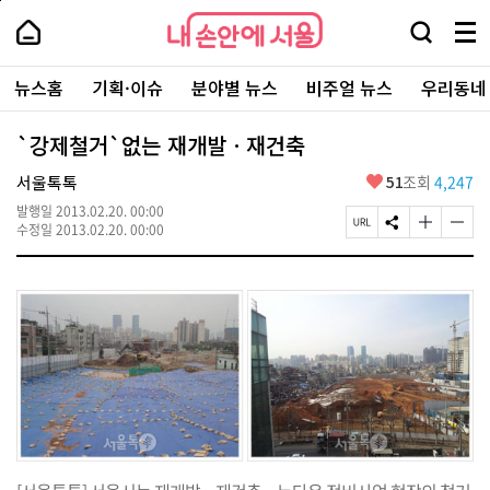
본
페
내
문
이
내
손
검
메
바
지
손
안
색
뉴
로
상
안
주
에
창
전
가
단
에
뉴스홈
기획·이슈
분야별 뉴스
비주얼 뉴스
우리동네
요
서
열
체
기
으
서
서
울
기
보
로
울
비
기
이
-
`강제철거`없는 재개발ㆍ재건축
스
동
서
바
울
좋
서울톡톡
51
조회
4,247
로
시
아
가
대
발행일
2013.02.20. 00:00
요
기
페
S
글
글
표
수정일
2013.02.20. 00:00
이
N
자
자
소
지
S
크
크
통
U
공
기
기
포
R
유
크
작
털
L
하
게
게
복
기
변
변
사
경
경
하
하
기
기