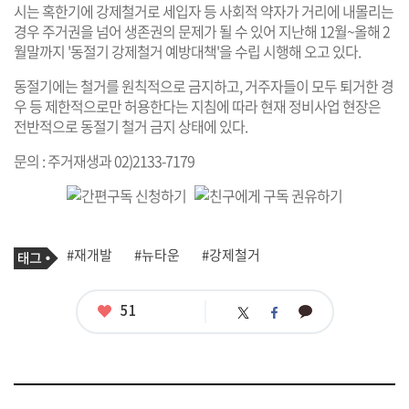
시는 혹한기에 강제철거로 세입자 등 사회적 약자가 거리에 내몰리는
경우 주거권을 넘어 생존권의 문제가 될 수 있어 지난해 12월~올해 2
월말까지 '동절기 강제철거 예방대책'을 수립 시행해 오고 있다.
동절기에는 철거를 원칙적으로 금지하고, 거주자들이 모두 퇴거한 경
우 등 제한적으로만 허용한다는 지침에 따라 현재 정비사업 현장은
전반적으로 동절기 철거 금지 상태에 있다.
문의 : 주거재생과 02)2133-7179
기
태
#재개발
#뉴타운
#강제철거
사
그
관
련
태
좋
51
카
트
페
그
아
카
위
이
요
오
터
스
톡
북