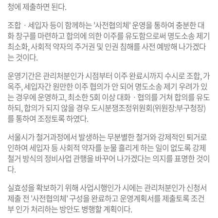
청에 제출하면 된다.
조합ㆍ세입자 등이 함께하는 '사전협의체' 운영을 통하여 충분한 대
화 창구를 마련하고 합의에 의한 이주를 유도함으로써 명도소송 제기
최소화, 사회적 약자의 주거권 및 인권 침해를 사전 예방해 나가겠다
는 것이다.
운영기간은 관리처분인가 시점부터 이주 완료시까지 수시로 조합, 가
옥주, 세입자간 원만한 이주 협의가 안 되어 명도소송 제기 우려가 있
는 경우에 운영하고, 최소한 5회 이상 대화ㆍ협의를 거쳐 합의를 유도
하되, 합의가 되지 않을 경우 도시분쟁조정위원회(위원장:부구청장)
를 통하여 조정토록 하였다.
서울시가 철거과정에서 발생하는 무분별한 철거와 강제적인 퇴거로
인하여 세입자 등 사회적 약자를 눈물 흘리게 하는 일이 없도록 강제
철거 방식의 정비사업 관행을 바꾸어 나가겠다는 의지를 표명한 것이
다.
실효성을 확보하기 위해 사업시행인가 시에는 관리처분인가 신청서
제출 전 '사전협의체' 구성을 완료하고 운영계획서를 제출토록 조건
부 인가 처리하는 방안도 병행할 계획이다.