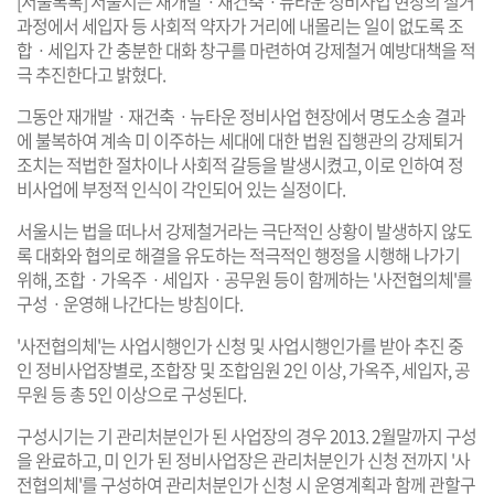
[서울톡톡] 서울시는 재개발ㆍ재건축ㆍ뉴타운 정비사업 현장의 철거
과정에서 세입자 등 사회적 약자가 거리에 내몰리는 일이 없도록 조
합ㆍ세입자 간 충분한 대화 창구를 마련하여 강제철거 예방대책을 적
극 추진한다고 밝혔다.
그동안 재개발ㆍ재건축ㆍ뉴타운 정비사업 현장에서 명도소송 결과
에 불복하여 계속 미 이주하는 세대에 대한 법원 집행관의 강제퇴거
조치는 적법한 절차이나 사회적 갈등을 발생시켰고, 이로 인하여 정
비사업에 부정적 인식이 각인되어 있는 실정이다.
서울시는 법을 떠나서 강제철거라는 극단적인 상황이 발생하지 않도
록 대화와 협의로 해결을 유도하는 적극적인 행정을 시행해 나가기
위해, 조합ㆍ가옥주ㆍ세입자ㆍ공무원 등이 함께하는 '사전협의체'를
구성ㆍ운영해 나간다는 방침이다.
'사전협의체'는 사업시행인가 신청 및 사업시행인가를 받아 추진 중
인 정비사업장별로, 조합장 및 조합임원 2인 이상, 가옥주, 세입자, 공
무원 등 총 5인 이상으로 구성된다.
구성시기는 기 관리처분인가 된 사업장의 경우 2013. 2월말까지 구성
을 완료하고, 미 인가 된 정비사업장은 관리처분인가 신청 전까지 '사
전협의체'를 구성하여 관리처분인가 신청 시 운영계획과 함께 관할구