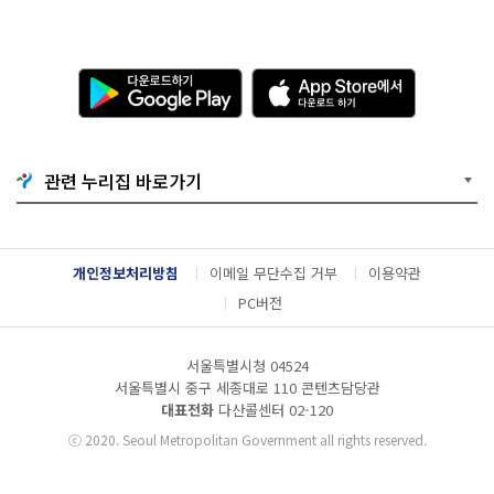
다
A
운
p
로
p
드
S
하
t
기
o
관련 누리집 바로가기
G
r
o
e
o
에
g
서
l
다
개인정보처리방침
이메일 무단수집 거부
이용약관
e
운
P
로
PC버전
l
드
a
하
y
기
서울특별시청 04524
서울특별시 중구 세종대로 110 콘텐츠담당관
대표전화
다산콜센터
02-120
ⓒ
2020. Seoul Metropolitan Government all rights reserved.