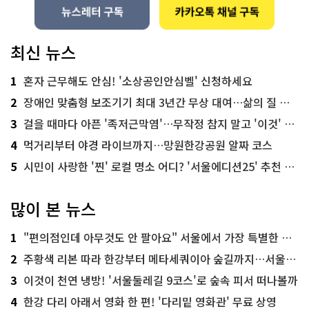
최신 뉴스
1
혼자 근무해도 안심! '소상공인안심벨' 신청하세요
2
장애인 맞춤형 보조기기 최대 3년간 무상 대여…삶의 질 높인다
3
걸을 때마다 아픈 '족저근막염'…무작정 참지 말고 '이것' 해보세요!
4
먹거리부터 야경 라이브까지…망원한강공원 알짜 코스
5
시민이 사랑한 '찐' 로컬 명소 어디? '서울에디션25' 추천 코스
많이 본 뉴스
1
"편의점인데 아무것도 안 팔아요" 서울에서 가장 특별한 편의점의 정체
2
주황색 리본 따라 한강부터 메타세쿼이아 숲길까지…서울둘레길 15코스
3
이것이 천연 냉방! '서울둘레길 9코스'로 숲속 피서 떠나볼까
4
한강 다리 아래서 영화 한 편! '다리밑 영화관' 무료 상영