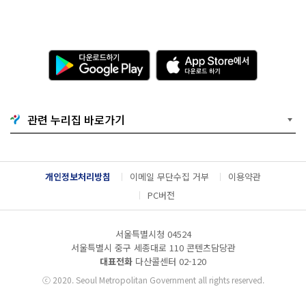
다
A
운
p
로
p
드
S
하
t
기
o
관련 누리집 바로가기
G
r
o
e
o
에
g
서
l
다
개인정보처리방침
이메일 무단수집 거부
이용약관
e
운
P
로
PC버전
l
드
a
하
y
기
서울특별시청 04524
서울특별시 중구 세종대로 110 콘텐츠담당관
대표전화
다산콜센터
02-120
ⓒ
2020. Seoul Metropolitan Government all rights reserved.