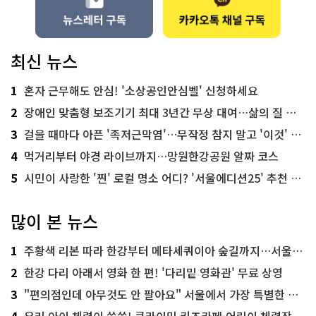
최신 뉴스
1
혼자 근무해도 안심! '소상공인안심벨' 신청하세요
2
장애인 맞춤형 보조기기 최대 3년간 무상 대여…삶의 질 높인다
3
걸을 때마다 아픈 '족저근막염'…무작정 참지 말고 '이것' 해보세요!
4
먹거리부터 야경 라이브까지…망원한강공원 알짜 코스
5
시민이 사랑한 '찐' 로컬 명소 어디? '서울에디션25' 추천 코스
많이 본 뉴스
1
주황색 리본 따라 한강부터 메타세쿼이아 숲길까지…서울둘레길 15코스
2
한강 다리 아래서 영화 한 편! '다리밑 영화관' 무료 상영
3
"편의점인데 아무것도 안 팔아요" 서울에서 가장 특별한 편의점의 정체