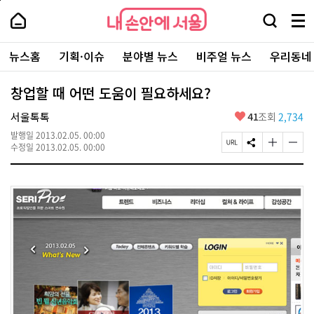
본
페
내
문
이
내
손
검
메
바
지
손
안
색
뉴
로
상
안
주
에
창
전
가
단
에
뉴스홈
기획·이슈
분야별 뉴스
비주얼 뉴스
우리동네
요
서
열
체
기
으
서
서
울
기
보
로
울
비
기
이
-
창업할 때 어떤 도움이 필요하세요?
스
동
서
바
울
좋
서울톡톡
41
조회
2,734
로
시
아
가
대
발행일
2013.02.05. 00:00
요
기
페
S
글
글
표
수정일
2013.02.05. 00:00
이
N
자
자
소
지
S
크
크
통
U
공
기
기
포
R
유
크
작
털
L
하
게
게
복
기
변
변
사
경
경
하
하
기
기