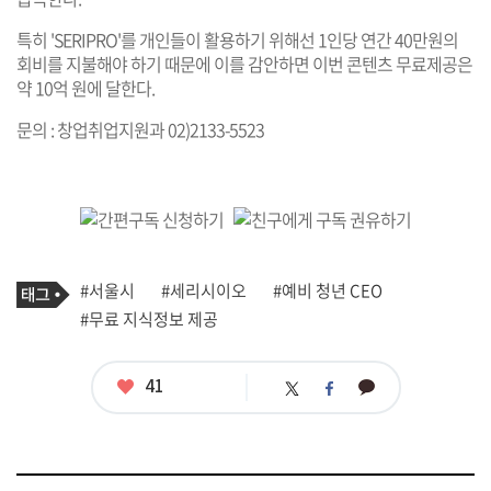
특히 'SERIPRO'를 개인들이 활용하기 위해선 1인당 연간 40만원의
회비를 지불해야 하기 때문에 이를 감안하면 이번 콘텐츠 무료제공은
약 10억 원에 달한다.
문의 : 창업취업지원과 02)2133-5523
기
태
#서울시
#세리시이오
#예비 청년 CEO
사
그
관
#무료 지식정보 제공
련
태
그
좋
41
카
트
페
아
카
위
이
요
오
터
스
톡
북