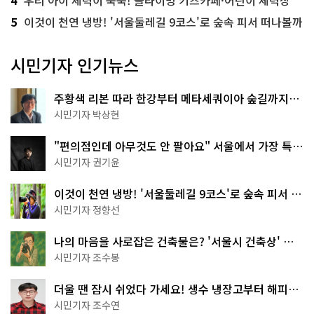
4
우리 아이 체력이 쑥쑥! 클라이밍 키즈카페·어린이 체력장
5
이것이 천연 냉방! '서울둘레길 9코스'로 숲속 피서 떠나볼까
시민기자 인기뉴스
주황색 리본 따라 한강부터 메타세쿼이아 숲길까지…
서울둘레길 15코스
시민기자 박상현
"편의점인데 아무것도 안 팔아요" 서울에서 가장 특별
한 편의점의 정체
시민기자 권기윤
이것이 천연 냉방! '서울둘레길 9코스'로 숲속 피서 떠
나볼까
시민기자 정향선
나의 마음을 사로잡은 건축물은? '서울시 건축상' 수
상작 공개!
시민기자 조수봉
더울 땐 잠시 쉬었다 가세요! 생수 냉장고부터 해피소
·무더위쉼터까지
시민기자 조수연