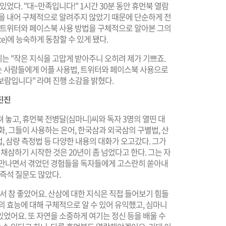
있었다. "대~만족입니다!" 1시간 30분 동안 휴먼북 열람
간을 내어 구체적으로 알려주지 않았기 때문에 단순하게 전
, 트위터와 페이스북 사용 방법을 구체적으로 알아본 그의
rvice)에 능숙하게 동참할 수 있게 됐다.
는 "작은 지식을 고맙게 받아주니 오히려 제가 기쁘죠.
 사람들에게 어플 사용법, 트위터와 페이스북 사용으로
보람입니다" 라며 진행 소감을 밝혔다.
진진
 놓고, 휴먼북 전병달(심마니)씨와 독자 3명의 열띤 대
, 그들이 사용하는 은어, 한국삼과 외국삼의 구별법, 산
법, 삼량 측정법 등 다양한 내용의 대화가 오고갔다. 그가
 채삼하기 시작한 것은 20년이 좀 넘었다고 한다. 그는 자
 만나면서 겪었던 경험들을 독자들에게 고스란히 쏟아내
 즉석 질문도 많았다.
서 참 좋았어요. 산삼에 대한 지식은 직접 들어보기 힘들
의 효능에 대해 구체적으로 알 수 있어 유익했고, 심마니
었어요. 또 자연을 소중하게 여기는 정신 등을 배울 수