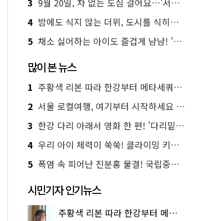
3
9월 20일, 차 없는 도심 걸어요…'서울 걷자 페스티벌' 선착순 5천명
4
밤에도 식지 않는 더위, 도시를 식히는 시원한 해법은?
5
채소 싫어하는 아이도 즐겁게 냠냠! '찾아가는 서울시 식생활 교육' 현장
많이 본 뉴스
1
주황색 리본 따라 한강부터 메타세쿼이아 숲길까지…서울둘레길 15코스
2
서울 로컬여행, 여기부터 시작하세요 '서울에디션25'
3
한강 다리 아래서 영화 한 편! '다리밑 영화관' 무료 상영
4
우리 아이 체력이 쑥쑥! 클라이밍 키즈카페·어린이 체력장
5
폭염 속 피어난 진분홍 물결! 국립중앙박물관 배롱나무 명소
시민기자 인기뉴스
주황색 리본 따라 한강부터 메타세쿼이아 숲길까지…서울둘레길 15코스