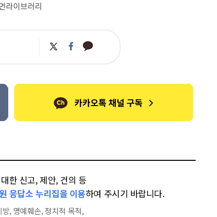
휴먼라이브러리
카
트
페
카
위
이
오
터
스
톡
북
한 신고, 제안, 건의 등
원 응답소 누리집을 이용
하여 주시기 바랍니다.
방, 명예훼손, 정치적 목적,