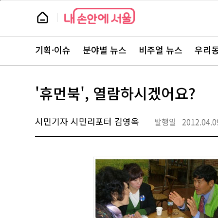
본
페
문
이
뉴
바
지
스
로
상
룸
가
단
뉴
기
으
스
로
기획·이슈
분야별 뉴스
비주얼 뉴스
우리동
주
이
요
동
서
비
스
'휴먼북', 열람하시겠어요?
바
로
가
기
시민기자 시민리포터 김영옥
발행일
2012.04.0