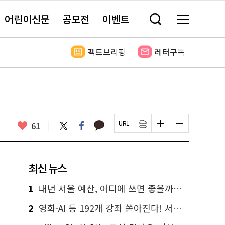
어린이신문
공모전
이벤트
검
메
색
뉴
창
전
열
체
팩트브리핑
레터구독
기
보
기
카
좋
트
페
61
페
인
글
글
카
위
이
아
이
쇄
자
자
오
터
스
요
지
하
크
크
톡
북
U
기
기
기
R
새
크
작
L
창
게
게
최신 뉴스
복
열
변
변
사
림
경
경
하
하
1
내년 서울 예산, 어디에 쓰면 좋을까요? 온라인 투표
기
기
2
영화·AI 등 192개 강좌 쏟아진다! 서울시민대학 선착순 신청