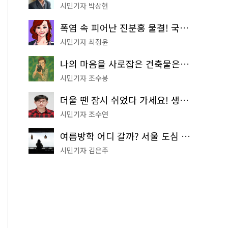
시민기자 박상현
폭염 속 피어난 진분홍 물결! 국립중앙박물관 배롱나무 명소
시민기자 최정윤
나의 마음을 사로잡은 건축물은? '서울시 건축상' 수상작 공개!
시민기자 조수봉
더울 땐 잠시 쉬었다 가세요! 생수 냉장고부터 해피소·무더위쉼터까지
시민기자 조수연
여름방학 어디 갈까? 서울 도심 무료 실내 여행 코스 추천
시민기자 김은주