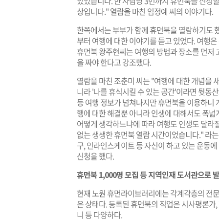
있었습니다. 한 사람당 3번까지 휴먼북을 신청할
상입니다." 열람을 마친 임정예 씨의 이야기다.
한쪽에서는 부부가 함께 휴먼북을 열람하기도 했
부터 여행에 대한 이야기를 듣고 있었다. 여행은 
휴먼북 왕주현씨는 여행의 방법과 장소를 먼저 고
을 짜야 한다고 강조했다.
열람을 마친 조춘미 씨는 "여행에 대한 개념을 
니라 '나를 휴식시킬 수 있는 공간'이라면 뒷동산
등 여행 정보가 넘쳐나지만 휴먼북을 이용하니 개
행에 대한 해결뿐 아니라 인생에 대해서도 폭넓
어떻게 생각하느냐에 따라 여행도 인생도 달라질 
없는 생생한 휴먼북 열람 시간이었습니다." 라는
구, 인라인스케이트 등 자신이 하고 있는 운동에
신청을 했다.
휴먼북 1,000명 모집 등 지역인재 도서관으로 
현재 노원 휴먼라이브러리에는 각계각층의 전문가
은 상태다. 등록된 휴먼북의 직업은 시사평론가, 학
니 등 다양하다.