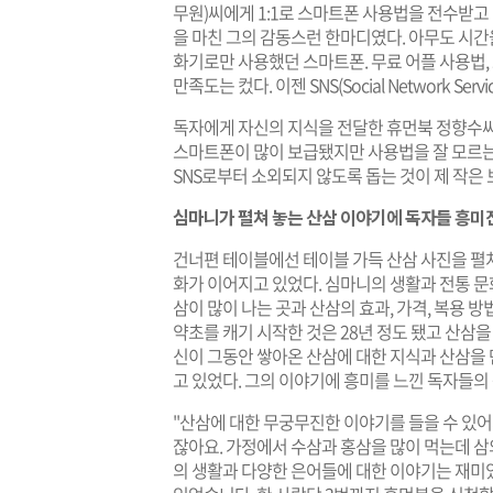
무원)씨에게 1:1로 스마트폰 사용법을 전수받고 
을 마친 그의 감동스런 한마디였다. 아무도 시
화기로만 사용했던 스마트폰. 무료 어플 사용법
만족도는 컸다. 이젠 SNS(Social Network Se
독자에게 자신의 지식을 전달한 휴먼북 정향수씨
스마트폰이 많이 보급됐지만 사용법을 잘 모르는
SNS로부터 소외되지 않도록 돕는 것이 제 작은 
심마니가 펼쳐 놓는 산삼 이야기에 독자들 흥미
건너편 테이블에선 테이블 가득 산삼 사진을 펼쳐
화가 이어지고 있었다. 심마니의 생활과 전통 문화
삼이 많이 나는 곳과 산삼의 효과, 가격, 복용 방
약초를 캐기 시작한 것은 28년 정도 됐고 산삼을
신이 그동안 쌓아온 산삼에 대한 지식과 산삼을
고 있었다. 그의 이야기에 흥미를 느낀 독자들의
"산삼에 대한 무궁무진한 이야기를 들을 수 있어
잖아요. 가정에서 수삼과 홍삼을 많이 먹는데 삼
의 생활과 다양한 은어들에 대한 이야기는 재미있