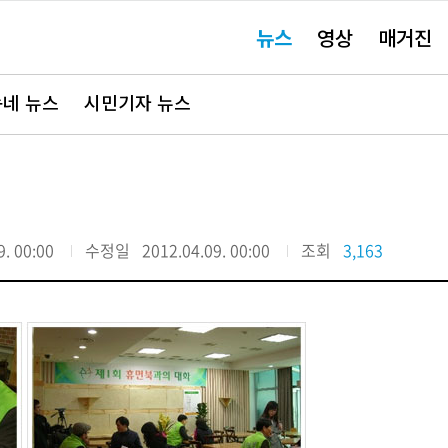
주
뉴스
영상
매거진
요
서
비
스
바
네 뉴스
시민기자 뉴스
로
가
기"
9. 00:00
수정일
2012.04.09. 00:00
조회
3,163