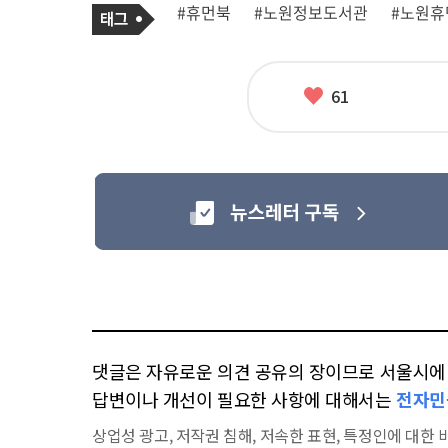
기
태
#휴먼북
#노원정보도서관
#노원
사
그
관
련
태
그
좋
61
아
요
댓글은 자유로운 의견 공유의 장이므로 서울시에 대
답변이나 개선이 필요한 사항에 대해서는
전자민
상업성 광고, 저작권 침해, 저속한 표현, 특정인에 대한 비