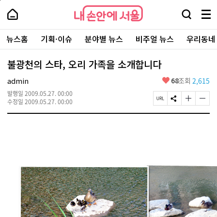
본
페
내
문
이
내
손
검
메
바
지
손
안
색
뉴
로
상
안
주
에
창
전
가
단
에
뉴스홈
기획·이슈
분야별 뉴스
비주얼 뉴스
우리동네
요
서
열
체
기
으
서
서
울
기
보
로
울
비
기
이
-
불광천의 스타, 오리 가족을 소개합니다
스
동
서
바
울
좋
admin
68
조회
2,615
로
시
아
가
대
발행일
2009.05.27. 00:00
요
기
페
S
글
글
표
수정일
2009.05.27. 00:00
이
N
자
자
소
지
S
크
크
통
U
공
기
기
포
R
유
크
작
털
L
하
게
게
복
기
변
변
사
경
경
하
하
기
기