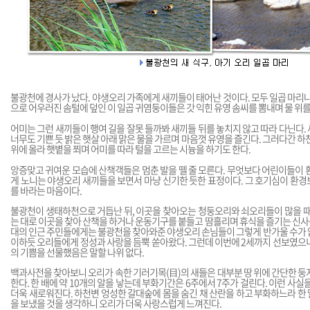
불광천에 경사가 났다. 야생오리 가족에게 새끼들이 태어난 것이다. 모두 일곱 마리나
으로 어우러진 솜털에 덮인 이 일곱 귀염둥이들은 갓 익힌 유영 솜씨를 뽐내며 물 위를
어미는 그런 새끼들이 행여 길을 잘못 들까봐 새끼들 뒤를 놓치지 않고 따라 다닌다.
너무도 기쁜 듯 밝은 햇살 아래 맑은 물을 가르며 마음껏 유영을 즐긴다. 그러다간 하
위에 올라 햇볕을 쬐며 어미를 따라 털을 고르는 시늉을 하기도 한다.
앙증맞고 귀여운 모습에 산책객들은 멈춘 발을 뗄 줄 모른다. 무엇보다 어린이들이 
게 노니는 야생오리 새끼들을 보면서 마냥 신기한 듯한 표정이다. 그 호기심이 환
를 바라는 마음이다.
불광천이 생태하천으로 거듭난 뒤, 이곳을 찾아오는 청둥오리와 쇠오리들이 많을 때
는 대로 이곳을 찾아 산책을 하거나 운동기구를 붙들고 땀흘리며 휴식을 즐기는 신사동,
대의 인근 주민들에게는 불광천을 찾아와준 야생오리 손님들이 그렇게 반가울 수가 없
이하듯 오리들에게 정성과 사랑을 듬뿍 쏟아왔다. 그런데 이번에 2세까지 선보였으
의 기쁨을 선물했음은 말할 나위 없다.
백과사전을 찾아보니 오리가 속한 기러기목(目)의 새들은 대부분 땅 위에 간단한 둥
한다. 한 배에 약 10개의 알을 낳는데 부화기간은 6주에서 7주가 걸린다. 이런 사실
더욱 새로워진다. 하천변 엉성한 갈대숲에 몸을 숨긴 채 산란을 하고 부화하느라 한 
을 보냈을 것을 생각하니 오리가 더욱 사랑스럽게 느껴진다.