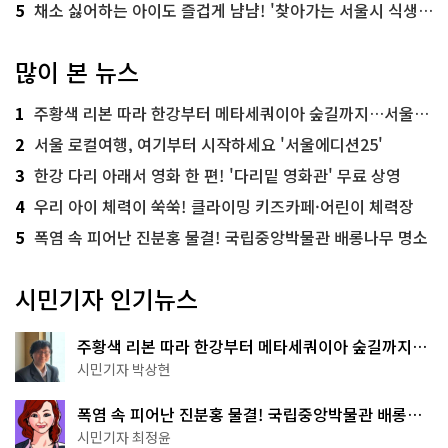
5
채소 싫어하는 아이도 즐겁게 냠냠! '찾아가는 서울시 식생활 교육' 현장
많이 본 뉴스
1
주황색 리본 따라 한강부터 메타세쿼이아 숲길까지…서울둘레길 15코스
2
서울 로컬여행, 여기부터 시작하세요 '서울에디션25'
3
한강 다리 아래서 영화 한 편! '다리밑 영화관' 무료 상영
4
우리 아이 체력이 쑥쑥! 클라이밍 키즈카페·어린이 체력장
5
폭염 속 피어난 진분홍 물결! 국립중앙박물관 배롱나무 명소
시민기자 인기뉴스
주황색 리본 따라 한강부터 메타세쿼이아 숲길까지…
서울둘레길 15코스
시민기자 박상현
폭염 속 피어난 진분홍 물결! 국립중앙박물관 배롱나
무 명소
시민기자 최정윤