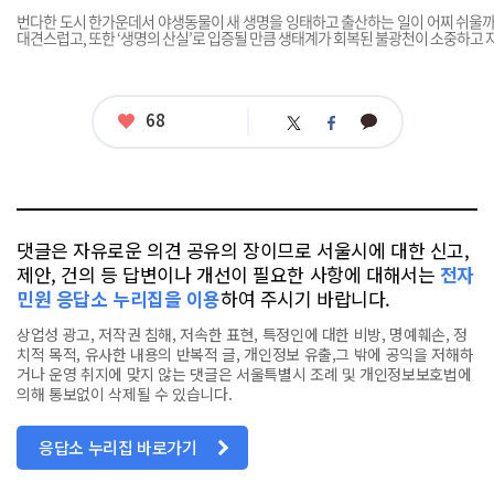
번다한 도시 한가운데서 야생동물이 새 생명을 잉태하고 출산하는 일이 어찌 쉬울까
대견스럽고, 또한 ‘생명의 산실’로 입증될 만큼 생태계가 회복된 불광천이 소중하고 
좋
68
카
트
페
아
카
위
이
요
오
터
스
톡
북
댓글은 자유로운 의견 공유의 장이므로 서울시에 대한 신고,
제안, 건의 등 답변이나 개선이 필요한 사항에 대해서는
전자
민원 응답소 누리집을 이용
하여 주시기 바랍니다.
상업성 광고, 저작권 침해, 저속한 표현, 특정인에 대한 비방, 명예훼손, 정
치적 목적, 유사한 내용의 반복적 글, 개인정보 유출,그 밖에 공익을 저해하
거나 운영 취지에 맞지 않는 댓글은 서울특별시 조례 및 개인정보보호법에
의해 통보없이 삭제될 수 있습니다.
응답소 누리집 바로가기