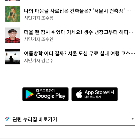
나의 마음을 사로잡은 건축물은? '서울시 건축상' 수
상작 공개!
시민기자 조수봉
더울 땐 잠시 쉬었다 가세요! 생수 냉장고부터 해피소
·무더위쉼터까지
시민기자 조수연
여름방학 어디 갈까? 서울 도심 무료 실내 여행 코스
추천
시민기자 김은주
다
A
운
p
로
p
드
S
하
t
기
o
관련 누리집 바로가기
G
r
o
e
o
에
g
서